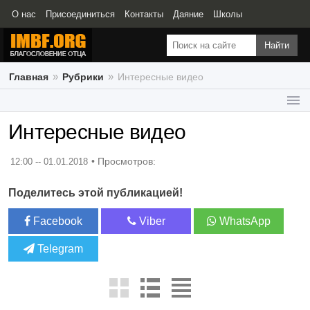
О нас
Присоединиться
Контакты
Даяние
Школы
Свидетельства
Главная
Рубрики
Интересные видео
Интересные видео
Интересные видео
Интересные статьи
Интересные конференции
12:00 -- 01.01.2018
Поделитесь этой публикацией!
Facebook
Viber
WhatsApp
Telegram