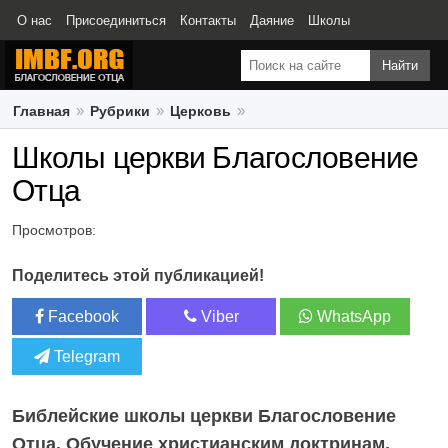
О нас
Присоединиться
Контакты
Даяние
Школы
Свидетельства
Главная
Рубрики
Церковь
Школы церкви Благословение Отца
Школы церкви Благословение
Отца
Просмотров:
Поделитесь этой публикацией!
Facebook
Viber
WhatsApp
Telegram
Библейские школы церкви Благословение
Отца. Обучение христианским доктринам,