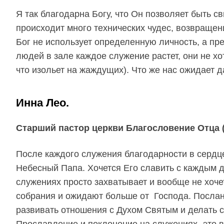
Я так благодарна Богу, что Он позволяет быть 
происходит много технических чудес, возвращени
Бог не использует определенную личность, а пр
людей в зале каждое служение растет, они не х
что изольет на жаждущих). Что же нас ожидает 
Инна Лео.
Старший пастор церкви Благословение Отца (
После каждого служения благодарности в сердце
Небесный Папа. Хочется Его славить с каждым 
служениях просто захватывает и вообще не хоч
собрания и ожидают больше от Господа. Послан
развивать отношения с Духом Святым и делать 
Прославление и поклонение на служениях- это в