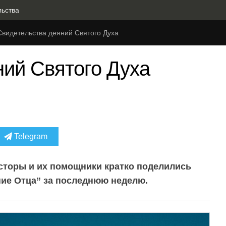
льства
Свидетельства деяний Святого Духа
ний Святого Духа
Telegram
сторы и их помощники кратко поделились
ение Отца” за последнюю неделю.