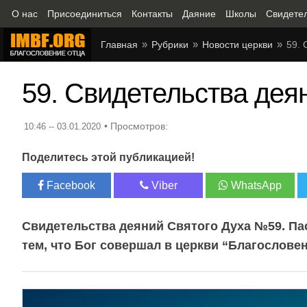
О нас
Присоединиться
Контакты
Даяние
Школы
Свидете
Главная
Рубрики
Новости церкви
59. 
59. Свидетельства дея
10:46 -- 03.01.2020
Поделитесь этой публикацией!
Facebook
Viber
WhatsApp
Свидетельства деяний Святого Духа №59. Па
тем, что Бог совершал в церкви “Благослов