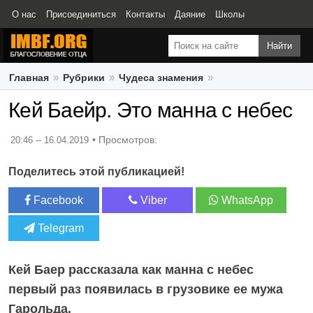
О нас
Присоединиться
Контакты
Даяние
Школы
Свидетельства
Главная
Рубрики
Чудеса знамения
Кей Баейр. Это манна с небес
Кей Баейр. Это манна с небес
20:46 -- 16.04.2019
Поделитесь этой публикацией!
Facebook
Viber
WhatsApp
Telegram
Кей Баер рассказала как манна с небес
первый раз появилась в грузовике ее мужа
Гарольда.