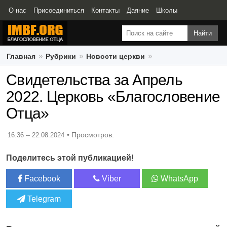
О нас
Присоединиться
Контакты
Даяние
Школы
Свидетельства
Главная
Рубрики
Новости церкви
Свидетельства за Апрель 2022. Церковь «Благословение
Свидетельства за Апрель
Отца»
2022. Церковь «Благословение
Отца»
16:36 -- 22.08.2024
Поделитесь этой публикацией!
Facebook
Viber
WhatsApp
Telegram