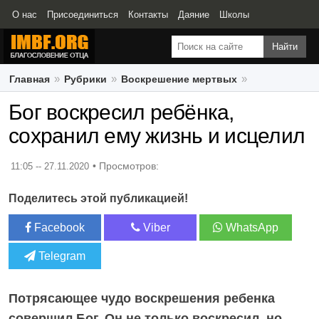
О нас
Присоединиться
Контакты
Даяние
Школы
Свидетельства
Главная
Рубрики
Воскрешение мертвых
Бог воскресил ребёнка, сохранил ему жизнь и исцелил
Бог воскресил ребёнка,
сохранил ему жизнь и исцелил
11:05 -- 27.11.2020
Поделитесь этой публикацией!
Facebook
Viber
WhatsApp
Telegram
Потрясающее чудо воскрешения ребенка
совершил Бог. Он не только воскресил, но