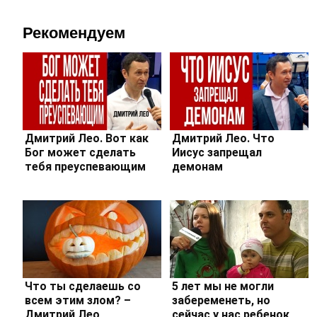
Рекомендуем
Дмитрий Лео. Вот как
Дмитрий Лео. Что
Бог может сделать
Иисус запрещал
тебя преуспевающим
демонам
Что ты сделаешь со
5 лет мы не могли
всем этим злом? –
забеременеть, но
Дмитрий Лео
сейчас у нас ребенок