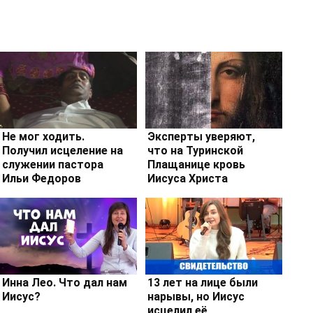
Не мог ходить.
Эксперты уверяют,
Получил исцеление на
что на Туринской
служении пастора
Плащанице кровь
Ильи Федоров
Иисуса Христа
Инна Лео. Что дал нам
13 лет на лице были
Иисус?
нарывы, но Иисус
исцелил её