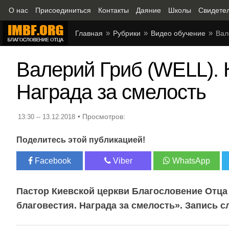
О нас
Присоединиться
Контакты
Даяние
Школы
Свидете
Главная
Рубрики
Видео обучение
Вал
Валерий Гриб (WELL). 
Награда за смелость
13:30 -- 13.12.2018
Поделитесь этой публикацией!
Facebook
Viber
WhatsApp
Пастор Киевской церкви Благословение Отца
благовестия. Награда за смелость». Запись сл