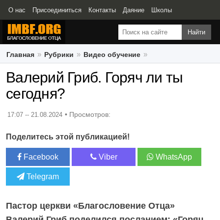
О нас
Присоединиться
Контакты
Даяние
Школы
Свидетельства
Главная
Рубрики
Видео обучение
Валерий Гриб. Горяч ли ты сегодня?
Валерий Гриб. Горяч ли ты
сегодня?
17:07 -- 21.08.2024
Поделитесь этой публикацией!
Facebook
Viber
WhatsApp
Telegram
Пастор церкви «Благословение Отца»
Валерий Гриб поделился посланием: «Горяч