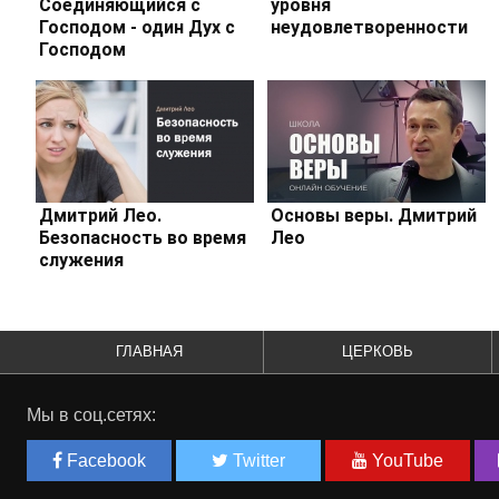
Соединяющийся с
уровня
Господом - один Дух с
неудовлетворенности
Господом
Дмитрий Лео.
Основы веры. Дмитрий
Безопасность во время
Лео
служения
ГЛАВНАЯ
ЦЕРКОВЬ
Мы в соц.сетях:
Facebook
Twitter
YouTube