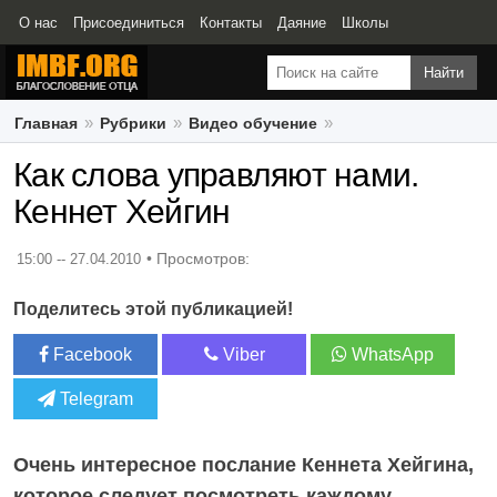
О нас
Присоединиться
Контакты
Даяние
Школы
Свидетельства
Главная
Рубрики
Видео обучение
Как слова управляют нами. Кеннет Хейгин
Как слова управляют нами.
Кеннет Хейгин
15:00 -- 27.04.2010
Поделитесь этой публикацией!
Facebook
Viber
WhatsApp
Telegram
Очень интересное послание Кеннета Хейгина,
которое следует посмотреть каждому.