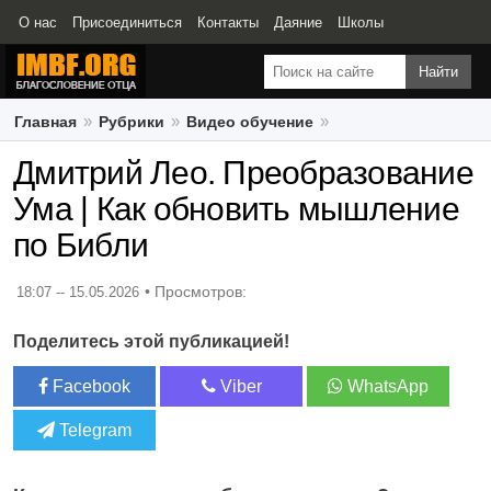
О нас
Присоединиться
Контакты
Даяние
Школы
Свидетельства
Главная
Рубрики
Видео обучение
Дмитрий Лео. Преобразование Ума | Как обновить мышление
Дмитрий Лео. Преобразование
по Библи
Ума | Как обновить мышление
по Библи
18:07 -- 15.05.2026
Поделитесь этой публикацией!
Facebook
Viber
WhatsApp
Telegram