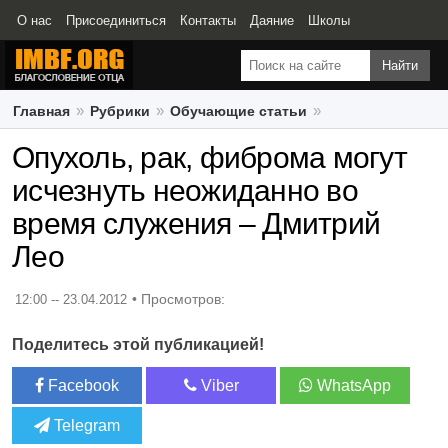
О нас
Присоединиться
Контакты
Даяние
Школы
Свидетельства
Главная
Рубрики
Обучающие статьи
Опухоль, рак, фиброма могут исчезнуть неожиданно во время
Опухоль, рак, фиброма могут
служения – Дмитрий Лео
исчезнуть неожиданно во
время служения – Дмитрий
Лео
12:00 -- 23.04.2012
Поделитесь этой публикацией!
Facebook
Viber
WhatsApp
Telegram