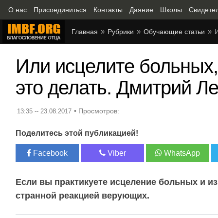
О нас
Присоединиться
Контакты
Даяние
Школы
Свидете
Главная
Рубрики
Обучающие статьи
Или исцелите больных,
это делать. Дмитрий Л
13:35 -- 23.08.2017
Поделитесь этой публикацией!
Facebook
Viber
WhatsApp
Если вы практикуете исцеление больных и из
странной реакцией верующих.