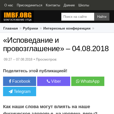
О нас
Присоединиться
Контакты
Даяние
Школы
Свидетельства
Главная
Рубрики
Интересные конференции
«Исповедание и провозглашение» – 04.08.2018
«Исповедание и
провозглашение» – 04.08.2018
09:27 -- 07.08.2018
Поделитесь этой публикацией!
Facebook
Viber
WhatsApp
Telegram
Как наши слова могут влиять на наше
физическое здоровье, на уровень веры?