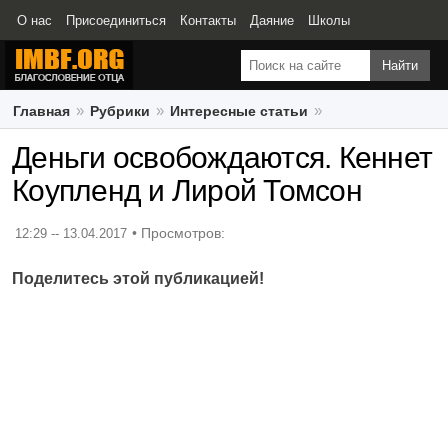
О нас
Присоединиться
Контакты
Даяние
Школы
Свидетельства
Главная
Рубрики
Интересные статьи
Деньги освобождаются. Кеннет Коупленд и Лирой Томсон
Деньги освобождаются. Кеннет
Коупленд и Лирой Томсон
12:29 -- 13.04.2017
Поделитесь этой публикацией!