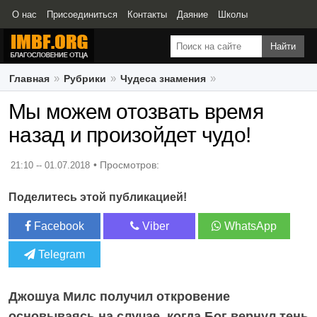
О нас
Присоединиться
Контакты
Даяние
Школы
Свидетельства
Главная
Рубрики
Чудеса знамения
Мы можем отозвать время назад и произойдет чудо!
Мы можем отозвать время
назад и произойдет чудо!
21:10 -- 01.07.2018
Поделитесь этой публикацией!
Facebook
Viber
WhatsApp
Telegram
Джошуа Милс получил откровение
основываясь на случае, когда Бог вернул тень