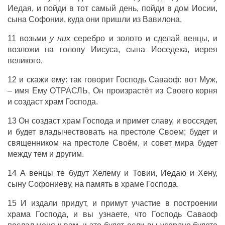
Иедая, и пойди в тот самый день, пойди в дом Иосии,
сына Софонии, куда они пришли из Вавилона,
11 возьми
у них
серебро и золото и сделай венцы, и
возложи на голову Иисуса, сына Иоседека, иерея
великого,
12 и скажи ему: так говорит Господь Саваоф: вот Муж,
– имя Ему ОТРАСЛЬ, Он произрастёт из Своего корня
и создаст храм Господа.
13 Он создаст храм Господа и примет славу, и воссядет,
и будет владычествовать на престоле Своем; будет и
священником на престоле Своём, и совет мира будет
между тем и другим.
14 А венцы те будут Хелему и Товии, Иедаю и Хену,
сыну Софониеву, на память в храме Господа.
15 И издали придут, и примут участие в построении
храма Господа, и вы узнаете, что Господь Саваоф