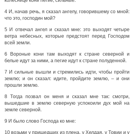
колеснице кони пегие, сильные.
4 И, начав речь, я сказал ангелу, говорившему со мной:
что это, господин мой?
5 И отвечал ангел и сказал мне: это выходят четыре
ветра небесных, которые предстоят перед Господом
всей земли.
6 Вороные кони там выходят к стране северной и
белые идут за ними, а пегие идут к стране полуденной.
7 И сильные вышли и стремились идти, чтобы пройти
землю; и он сказал: идите, пройдите землю, – и они
прошли землю.
8 Тогда позвал он меня и сказал мне так: смотри,
вышедшие в землю северную успокоили дух мой на
земле северной.
9 И было слово Господа ко мне:
10 возьми у пришедших из плена, у Хелдая, у Товии и у