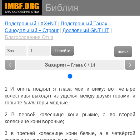
Библия
Подстрочный LXX+NT
|
Подстрочный Танах
|
Cинодальный + Стронг
|
Дословный GNT-LIT
|
Благословение Отца
Перейти
поиск
‹
›
Захария
– Глава 6 / 14
1 И опять поднял я глаза мои и вижу: вот четыре
колесницы выходят из ущелья между двумя горами; и
горы те
были
горы медные.
2 В первой колеснице кони рыжие, а во второй
колеснице кони вороные;
3 в третьей колеснице кони белые, а в четвёртой