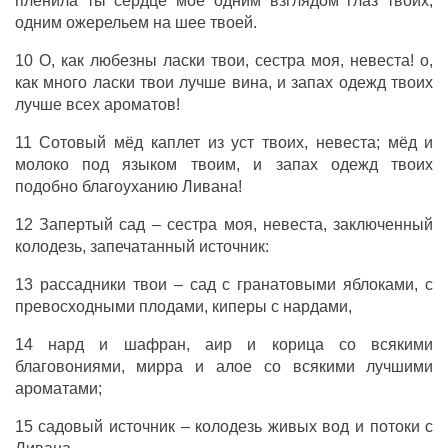
пленила ты сердце моё одним взглядом глаз твоих,
одним ожерельем на шее твоей.
10 О, как любезны ласки твои, сестра моя, невеста! о,
как много ласки твои лучше вина, и запах одежд твоих
лучше всех ароматов!
11 Сотовый мёд каплет из уст твоих, невеста; мёд и
молоко под языком твоим, и запах одежд твоих
подобно благоуханию Ливана!
12 Запертый сад – сестра моя, невеста, заключенный
колодезь, запечатанный источник:
13 рассадники твои – сад с гранатовыми яблоками, с
превосходными плодами, киперы с нардами,
14 нард и шафран, аир и корица со всякими
благовониями, мирра и алое со всякими лучшими
ароматами;
15 садовый источник – колодезь живых вод и потоки с