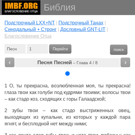
Библия
Подстрочный LXX+NT
|
Подстрочный Танах
|
Cинодальный + Стронг
|
Дословный GNT-LIT
|
Благословение Отца
Перейти
поиск
‹
›
Песня Песней
– Глава 4 / 8
1 О, ты прекрасна, возлюбленная моя, ты прекрасна!
глаза твои как голуби под кудрями твоими; волосы твои
– как стадо коз, сходящих с горы Галаадской;
2 зубы твои – как стадо выстриженных овец,
выходящих из купальни, из которых у каждой пара
ягнят, и бесплодной нет между ними;