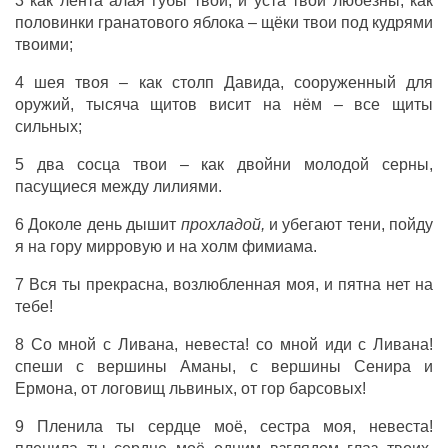
3 как лента алая губы твои, и уста твои любезны; как
половинки гранатового яблока – щёки твои под кудрями
твоими;
4 шея твоя – как столп Давида, сооруженный для
оружий, тысяча щитов висит на нём – все щиты
сильных;
5 два сосца твои – как двойни молодой серны,
пасущиеся между лилиями.
6 Доколе день дышит
прохладой,
и убегают тени, пойду
я на гору мирровую и на холм фимиама.
7 Вся ты прекрасна, возлюбленная моя, и пятна нет на
тебе!
8 Со мной с Ливана, невеста! со мной иди с Ливана!
спеши с вершины Аманы, с вершины Сенира и
Ермона, от логовищ львиных, от гор барсовых!
9 Пленила ты сердце моё, сестра моя, невеста!