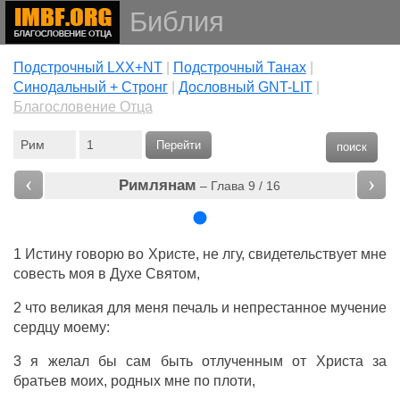
Библия
Подстрочный LXX+NT
|
Подстрочный Танах
|
Cинодальный + Стронг
|
Дословный GNT-LIT
|
Благословение Отца
Перейти
поиск
‹
›
Римлянам
– Глава 9 / 16
1 Истину говорю во Христе, не лгу, свидетельствует мне
совесть моя в Духе Святом,
2 что великая для меня печаль и непрестанное мучение
сердцу моему:
3 я желал бы сам быть отлученным от Христа за
братьев моих, родных мне по плоти,