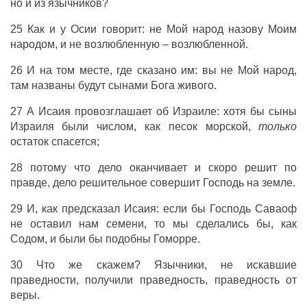
но и из язычников?
25 Как и у Осии говорит: не Мой народ назову Моим
народом, и не возлюбленную – возлюбленной.
26 И на том месте, где сказано им: вы не Мой народ,
там названы будут сынами Бога живого.
27 А Исаия провозглашает об Израиле: хотя бы сыны
Израиля были числом, как песок морской,
только
остаток спасется;
28 потому что дело оканчивает и скоро решит по
правде, дело решительное совершит Господь на земле.
29 И, как предсказал Исаия: если бы Господь Саваоф
не оставил нам семени, то мы сделались бы, как
Содом, и были бы подобны Гоморре.
30 Что же скажем? Язычники, не искавшие
праведности, получили праведность, праведность от
веры.