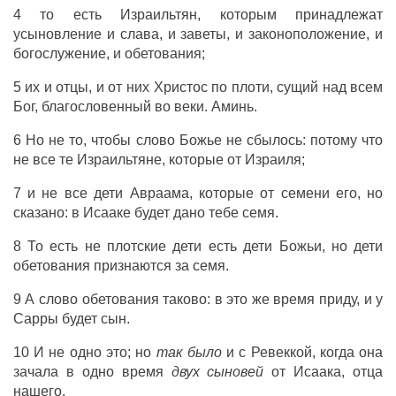
4 то есть Израильтян, которым принадлежат
усыновление и слава, и заветы, и законоположение, и
богослужение, и обетования;
5 их и отцы, и от них Христос по плоти, сущий над всем
Бог, благословенный во веки. Аминь.
6 Но не то, чтобы слово Божье не сбылось: потому что
не все те Израильтяне, которые от Израиля;
7 и не все дети Авраама, которые от семени его, но
сказано: в Исааке будет дано тебе семя.
8 То есть не плотские дети есть дети Божьи, но дети
обетования признаются за семя.
9 А слово обетования таково: в это же время приду, и у
Сарры будет сын.
10 И не одно это; но
так было
и с Ревеккой, когда она
зачала в одно время
двух сыновей
от Исаака, отца
нашего.