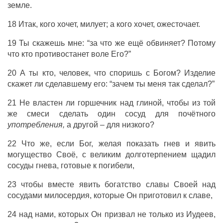
земле.
18 Итак, кого хочет, милует; а кого хочет, ожесточает.
19 Ты скажешь мне: “за что же ещё обвиняет? Потому
что кто противостанет воле Его?”
20 А ты кто, человек, что споришь с Богом? Изделие
скажет ли сделавшему его: “зачем ты меня так сделал?”
21 Не властен ли горшечник над глиной, чтобы из той
же смеси сделать один сосуд для почётного
употребления,
а другой – для низкого?
22 Что же, если Бог, желая показать гнев и явить
могущество Своё, с великим долготерпением щадил
сосуды гнева, готовые к погибели,
23 чтобы вместе явить богатство славы Своей над
сосудами милосердия, которые Он приготовил к славе,
24 над нами, которых Он призвал не только из Иудеев,