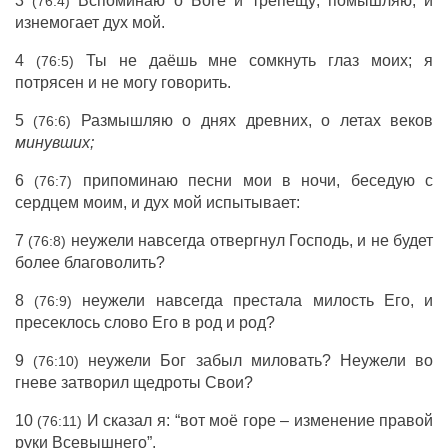
3
Вспоминаю о Боге и трепещу; помышляю, и
(76:4)
изнемогает дух мой.
4
Ты не даёшь мне сомкнуть глаз моих; я
(76:5)
потрясен и не могу говорить.
5
Размышляю о днях древних, о летах веков
(76:6)
минувших;
6
припоминаю песни мои в ночи, беседую с
(76:7)
сердцем моим, и дух мой испытывает:
7
неужели навсегда отвергнул Господь, и не будет
(76:8)
более благоволить?
8
неужели навсегда престала милость Его, и
(76:9)
пресеклось слово Его в род и род?
9
неужели Бог забыл миловать? Неужели во
(76:10)
гневе затворил щедроты Свои?
10
И сказал я: “вот моё горе – изменение правой
(76:11)
руки Всевышнего”.