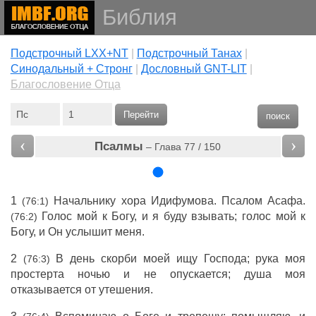
Библия
Подстрочный LXX+NT
|
Подстрочный Танах
|
Cинодальный + Стронг
|
Дословный GNT-LIT
|
Благословение Отца
Перейти
поиск
‹
›
Псалмы
– Глава 77 / 150
1
Начальнику хора Идифумова. Псалом Асафа.
(76:1)
Голос мой к Богу, и я буду взывать; голос мой к
(76:2)
Богу, и Он услышит меня.
2
В день скорби моей ищу Господа; рука моя
(76:3)
простерта ночью и не опускается; душа моя
отказывается от утешения.