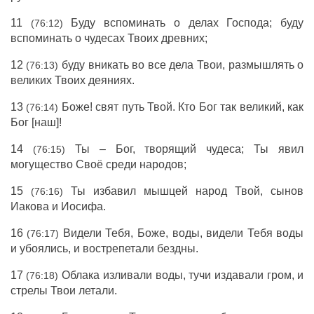
11
Буду вспоминать о делах Господа; буду
(76:12)
вспоминать о чудесах Твоих древних;
12
буду вникать во все дела Твои, размышлять о
(76:13)
великих Твоих деяниях.
13
Боже! свят путь Твой. Кто Бог так великий, как
(76:14)
Бог [наш]!
14
Ты – Бог, творящий чудеса; Ты явил
(76:15)
могущество Своё среди народов;
15
Ты избавил мышцей народ Твой, сынов
(76:16)
Иакова и Иосифа.
16
Видели Тебя, Боже, воды, видели Тебя воды
(76:17)
и убоялись, и вострепетали бездны.
17
Облака изливали воды, тучи издавали гром, и
(76:18)
стрелы Твои летали.