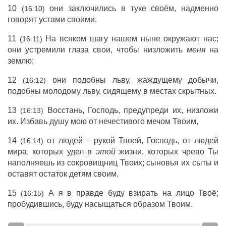
10
они заключились в туке своём, надменно
(16:10)
говорят устами своими.
11
На всяком шагу нашем ныне окружают нас;
(16:11)
они устремили глаза свои, чтобы низложить
меня
на
землю;
12
они подобны льву, жаждущему добычи,
(16:12)
подобны молодому льву, сидящему в местах скрытных.
13
Восстань, Господь, предупреди их, низложи
(16:13)
их. Избавь душу мою от нечестивого мечом Твоим,
14
от людей – рукой Твоей, Господь, от людей
(16:14)
мира, которых удел в
этой
жизни, которых чрево Ты
наполняешь из сокровищниц Твоих; сыновья их сыты и
оставят остаток детям своим.
15
А я в правде буду взирать на лицо Твоё;
(16:15)
пробудившись, буду насыщаться образом Твоим.