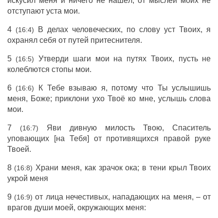
искусил меня и ничего не нашёл; от мыслей моих не
отступают уста мои.
4
В делах человеческих, по слову уст Твоих, я
(16:4)
охранял себя от путей притеснителя.
5
Утверди шаги мои на путях Твоих, пусть не
(16:5)
колеблются стопы мои.
6
К Тебе взываю я, потому что Ты услышишь
(16:6)
меня, Боже; приклони ухо Твоё ко мне, услышь слова
мои.
7
Яви дивную милость Твою, Спаситель
(16:7)
уповающих [на Тебя] от противящихся правой руке
Твоей.
8
Храни меня, как зрачок ока; в тени крыл Твоих
(16:8)
укрой меня
9
от лица нечестивых, нападающих на меня, – от
(16:9)
врагов души моей, окружающих меня: