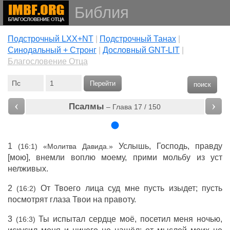
Библия
Подстрочный LXX+NT
|
Подстрочный Танах
|
Cинодальный + Стронг
|
Дословный GNT-LIT
|
Благословение Отца
Перейти
поиск
‹
›
Псалмы
– Глава 17 / 150
1
Услышь, Господь, правду
(16:1) «Молитва Давида.»
[мою], внемли воплю моему, прими мольбу из уст
нелживых.
2
От Твоего лица суд мне пусть изыдет; пусть
(16:2)
посмотрят глаза Твои на правоту.
3
Ты испытал сердце моё, посетил меня ночью,
(16:3)