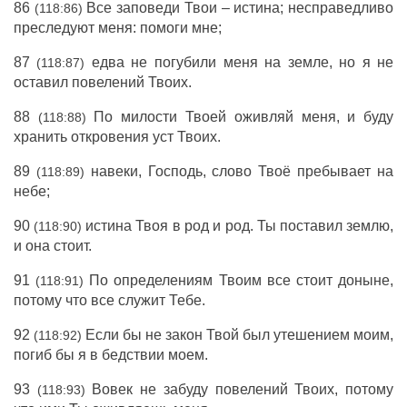
86
Все заповеди Твои – истина; несправедливо
(118:86)
преследуют меня: помоги мне;
87
едва не погубили меня на земле, но я не
(118:87)
оставил повелений Твоих.
88
По милости Твоей оживляй меня, и буду
(118:88)
хранить откровения уст Твоих.
89
навеки, Господь, слово Твоё пребывает на
(118:89)
небе;
90
истина Твоя в род и род. Ты поставил землю,
(118:90)
и она стоит.
91
По определениям Твоим все стоит доныне,
(118:91)
потому что все служит Тебе.
92
Если бы не закон Твой был утешением моим,
(118:92)
погиб бы я в бедствии моем.
93
Вовек не забуду повелений Твоих, потому
(118:93)