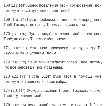
168
Храню повеления Твои и откровения Твои,
(118:168)
потому что все пути мои перед Тобой.
169
Пусть приблизится вопль мой перед лицо
(118:169)
Твоё, Господь; по слову Твоему вразуми меня.
170
Пусть придёт моление моё перед лицо
(118:170)
Твоё; по слову Твоему избавь меня.
171
Уста мои произнесут хвалу, когда Ты
(118:171)
научишь меня уставам Твоим.
172
Язык мой возгласит слово Твоё, потому
(118:172)
что все заповеди Твои праведны.
173
Пусть будет рука Твоя в помощь мне,
(118:173)
потому что я повеления Твои избрал.
174
Жажду спасения Твоего, Господь, и закон
(118:174)
Твой – утешение моё.
175
пусть живёт душа моя и славит Тебя, и
(118:175)