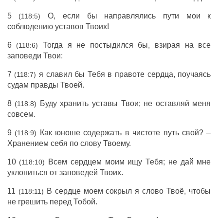
5
О, если бы направлялись пути мои к
(118:5)
соблюдению уставов Твоих!
6
Тогда я не постыдился бы, взирая на все
(118:6)
заповеди Твои:
7
я славил бы Тебя в правоте сердца, поучаясь
(118:7)
судам правды Твоей.
8
Буду хранить уставы Твои; не оставляй меня
(118:8)
совсем.
9
Как юноше содержать в чистоте путь свой? –
(118:9)
Хранением себя по слову Твоему.
10
Всем сердцем моим ищу Тебя; не дай мне
(118:10)
уклониться от заповедей Твоих.
11
В сердце моем сокрыл я слово Твоё, чтобы
(118:11)
не грешить перед Тобой.