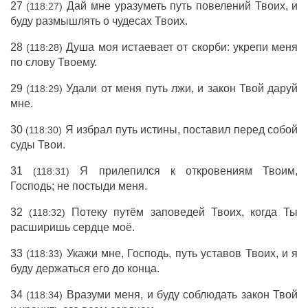
27
Дай мне уразуметь путь повелений Твоих, и
(118:27)
буду размышлять о чудесах Твоих.
28
Душа моя истаевает от скорби: укрепи меня
(118:28)
по слову Твоему.
29
Удали от меня путь лжи, и закон Твой даруй
(118:29)
мне.
30
Я избрал путь истины, поставил перед собой
(118:30)
суды Твои.
31
Я прилепился к откровениям Твоим,
(118:31)
Господь; не постыди меня.
32
Потеку путём заповедей Твоих, когда Ты
(118:32)
расширишь сердце моё.
33
Укажи мне, Господь, путь уставов Твоих, и я
(118:33)
буду держаться его до конца.
34
Вразуми меня, и буду соблюдать закон Твой
(118:34)