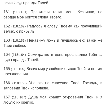
всякий суд правды Твоей.
161
Правители гонят меня безвинно, но
(118:161)
сердце моё боится слова Твоего.
162
Радуюсь я слову Твоему, как получивший
(118:162)
великую прибыль.
163
Ненавижу ложь и гнушаюсь ею; закон же
(118:163)
Твой люблю.
164
Семикратно в день прославляю Тебя за
(118:164)
суды правды Твоей.
165
Велик мир у любящих закон Твой, и нет им
(118:165)
преткновения.
166
Уповаю на спасение Твоё, Господь, и
(118:166)
заповеди Твои исполняю.
167
Душа моя хранит откровения Твои, и я
(118:167)
люблю их крепко.