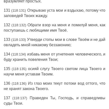
вразумляет простых.
131
Открываю уста мои и вздыхаю, потому что
(118:131)
заповедей Твоих жажду.
132
Обрати взор на меня и помилуй меня, как
(118:132)
поступаешь с любящими имя Твоё.
133
Утверди стопы мои в слове Твоём и не дай
(118:133)
овладеть мной никакому беззаконию;
134
избавь меня от угнетения человеческого, и
(118:134)
буду хранить повеления Твои;
135
осияй слугу Твоего светом лица Твоего и
(118:135)
научи меня уставам Твоим.
136
Из глаз моих текут потоки вод оттого, что
(118:136)
не хранят закона Твоего.
137
Праведен Ты, Господь, и справедливы
(118:137)
суды Твои.