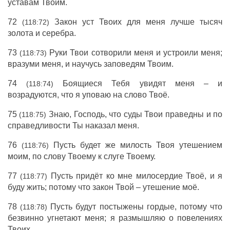
уставам Твоим.
72
Закон уст Твоих для меня лучше тысяч
(118:72)
золота и серебра.
73
Руки Твои сотворили меня и устроили меня;
(118:73)
вразуми меня, и научусь заповедям Твоим.
74
Боящиеся Тебя увидят меня – и
(118:74)
возрадуются, что я уповаю на слово Твоё.
75
Знаю, Господь, что суды Твои праведны и по
(118:75)
справедливости Ты наказал меня.
76
Пусть будет же милость Твоя утешением
(118:76)
моим, по слову Твоему к слуге Твоему.
77
Пусть придёт ко мне милосердие Твоё, и я
(118:77)
буду жить; потому что закон Твой – утешение моё.
78
Пусть будут постыжены гордые, потому что
(118:78)
безвинно угнетают меня; я размышляю о повелениях
Твоих.