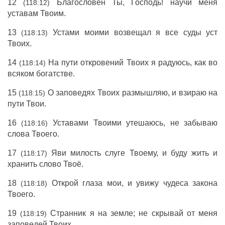
12
Благословен Ты, Господь! научи меня
(118:12)
уставам Твоим.
13
Устами моими возвещал я все суды уст
(118:13)
Твоих.
14
На пути откровений Твоих я радуюсь, как во
(118:14)
всяком богатстве.
15
О заповедях Твоих размышляю, и взираю на
(118:15)
пути Твои.
16
Уставами Твоими утешаюсь, не забываю
(118:16)
слова Твоего.
17
Яви милость слуге Твоему, и буду жить и
(118:17)
хранить слово Твоё.
18
Открой глаза мои, и увижу чудеса закона
(118:18)
Твоего.
19
Странник я на земле; не скрывай от меня
(118:19)
заповедей Твоих.