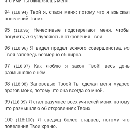
что ими Ты оживляешь меня.
94
Твой я, спаси меня; потому что я взыскал
(118:94)
повелений Твоих.
95
Нечестивые подстерегают меня, чтобы
(118:95)
погубить;
а
я углубляюсь в откровения Твои.
96
Я видел предел всякого совершенства,
но
(118:96)
Твоя заповедь безмерно обширна.
97
Как люблю я закон Твой! весь день
(118:97)
размышляю о нём.
98
Заповедью Твоей Ты сделал меня мудрее
(118:98)
врагов моих, потому что она всегда со мной.
99
Я стал разумнее всех учителей моих, потому
(118:99)
что размышляю об откровениях Твоих.
100
Я сведущ более старцев, потому что
(118:100)
повеления Твои храню.