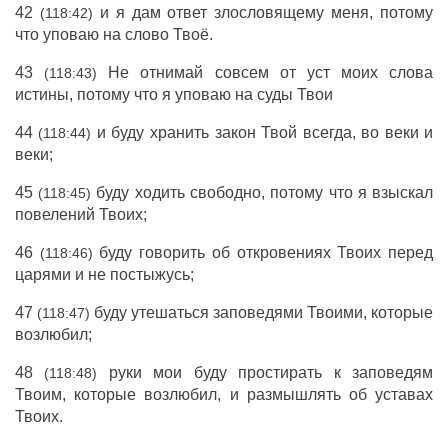
42
и я дам ответ злословящему меня, потому
(118:42)
что уповаю на слово Твоё.
43
Не отнимай совсем от уст моих слова
(118:43)
истины, потому что я уповаю на суды Твои
44
и буду хранить закон Твой всегда, во веки и
(118:44)
веки;
45
буду ходить свободно, потому что я взыскал
(118:45)
повелений Твоих;
46
буду говорить об откровениях Твоих перед
(118:46)
царями и не постыжусь;
47
буду утешаться заповедями Твоими, которые
(118:47)
возлюбил;
48
руки мои буду простирать к заповедям
(118:48)
Твоим, которые возлюбил, и размышлять об уставах
Твоих.