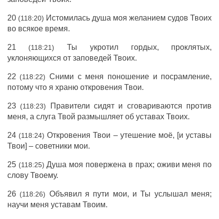
20
Истомилась душа моя желанием судов Твоих
(118:20)
во всякое время.
21
Ты укротил гордых, проклятых,
(118:21)
уклоняющихся от заповедей Твоих.
22
Сними с меня поношение и посрамление,
(118:22)
потому что я храню откровения Твои.
23
Правители сидят и сговариваются против
(118:23)
меня, а слуга Твой размышляет об уставах Твоих.
24
Откровения Твои – утешение моё, [и уставы
(118:24)
Твои] – советники мои.
25
Душа моя повержена в прах; оживи меня по
(118:25)
слову Твоему.
26
Объявил я пути мои, и Ты услышал меня;
(118:26)
научи меня уставам Твоим.