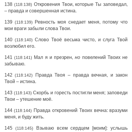
138
Откровения Твои, которые Ты заповедал,
(118:138)
– правда и совершенная истина.
139
Ревность моя снедает меня, потому что
(118:139)
мои враги забыли слова Твои.
140
Слово Твоё весьма чисто, и слуга Твой
(118:140)
возлюбил его.
141
Мал я и презрен,
но
повелений Твоих не
(118:141)
забываю.
142
Правда Твоя – правда вечная, и закон
(118:142)
Твой – истина.
143
Скорбь и горесть постигли меня; заповеди
(118:143)
Твои – утешение моё.
144
Правда откровений Твоих вечна: вразуми
(118:144)
меня, и буду жить.
145
Взываю всем сердцем [моим]: услышь
(118:145)