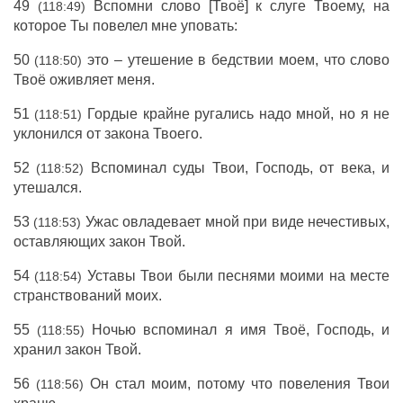
49
Вспомни слово [Твоё] к слуге Твоему, на
(118:49)
которое Ты повелел мне уповать:
50
это – утешение в бедствии моем, что слово
(118:50)
Твоё оживляет меня.
51
Гордые крайне ругались надо мной, но я не
(118:51)
уклонился от закона Твоего.
52
Вспоминал суды Твои, Господь, от века, и
(118:52)
утешался.
53
Ужас овладевает мной при виде нечестивых,
(118:53)
оставляющих закон Твой.
54
Уставы Твои были песнями моими на месте
(118:54)
странствований моих.
55
Ночью вспоминал я имя Твоё, Господь, и
(118:55)
хранил закон Твой.
56
Он стал моим, потому что повеления Твои
(118:56)