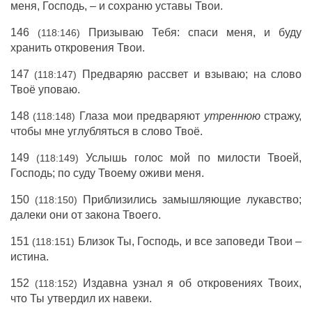
меня, Господь, – и сохраню уставы Твои.
146
Призываю Тебя: спаси меня, и буду
(118:146)
хранить откровения Твои.
147
Предваряю рассвет и взываю; на слово
(118:147)
Твоё уповаю.
148
Глаза мои предваряют
утреннюю
стражу,
(118:148)
чтобы мне углубляться в слово Твоё.
149
Услышь голос мой по милости Твоей,
(118:149)
Господь; по суду Твоему оживи меня.
150
Приблизились замышляющие лукавство;
(118:150)
далеки они от закона Твоего.
151
Близок Ты, Господь, и все заповеди Твои –
(118:151)
истина.
152
Издавна узнал я об откровениях Твоих,
(118:152)
что Ты утвердил их навеки.