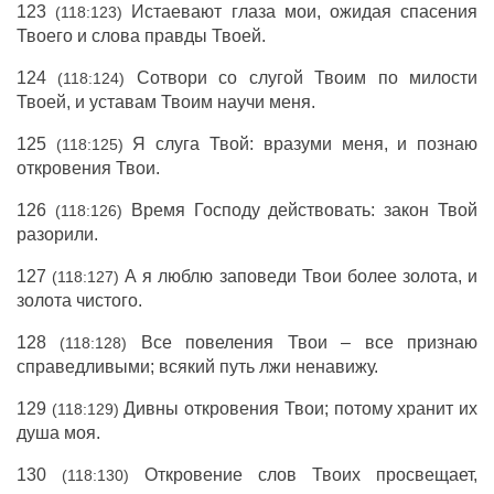
123
Истаевают глаза мои, ожидая спасения
(118:123)
Твоего и слова правды Твоей.
124
Сотвори со слугой Твоим по милости
(118:124)
Твоей, и уставам Твоим научи меня.
125
Я слуга Твой: вразуми меня, и познаю
(118:125)
откровения Твои.
126
Время Господу действовать: закон Твой
(118:126)
разорили.
127
А я люблю заповеди Твои более золота, и
(118:127)
золота чистого.
128
Все повеления Твои – все признаю
(118:128)
справедливыми; всякий путь лжи ненавижу.
129
Дивны откровения Твои; потому хранит их
(118:129)
душа моя.
130
Откровение слов Твоих просвещает,
(118:130)