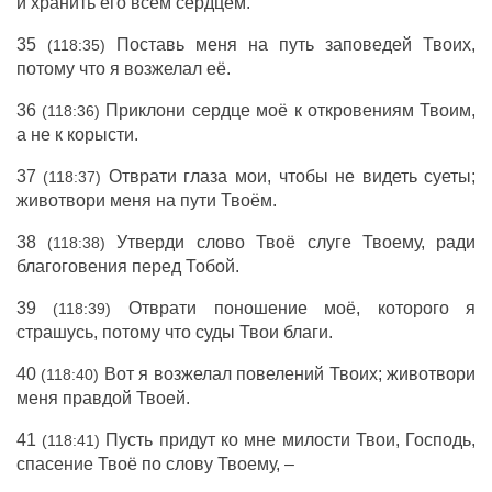
и хранить его всем сердцем.
35
Поставь меня на путь заповедей Твоих,
(118:35)
потому что я возжелал её.
36
Приклони сердце моё к откровениям Твоим,
(118:36)
а не к корысти.
37
Отврати глаза мои, чтобы не видеть суеты;
(118:37)
животвори меня на пути Твоём.
38
Утверди слово Твоё слуге Твоему, ради
(118:38)
благоговения перед Тобой.
39
Отврати поношение моё, которого я
(118:39)
страшусь, потому что суды Твои благи.
40
Вот я возжелал повелений Твоих; животвори
(118:40)
меня правдой Твоей.
41
Пусть придут ко мне милости Твои, Господь,
(118:41)
спасение Твоё по слову Твоему, –