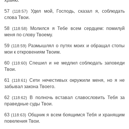
храню.
57
Удел мой, Господь, сказал я, соблюдать
(118:57)
слова Твои.
58
Молился я Тебе всем сердцем: помилуй
(118:58)
меня по слову Твоему.
59
Размышлял о путях моих и обращал стопы
(118:59)
мои к откровениям Твоим.
60
Спешил и не медлил соблюдать заповеди
(118:60)
Твои.
61
Сети нечестивых окружили меня, но я не
(118:61)
забывал закона Твоего.
62
В полночь вставал славословить Тебя за
(118:62)
праведные суды Твои.
63
Общник я всем боящимся Тебя и хранящим
(118:63)
повеления Твои.