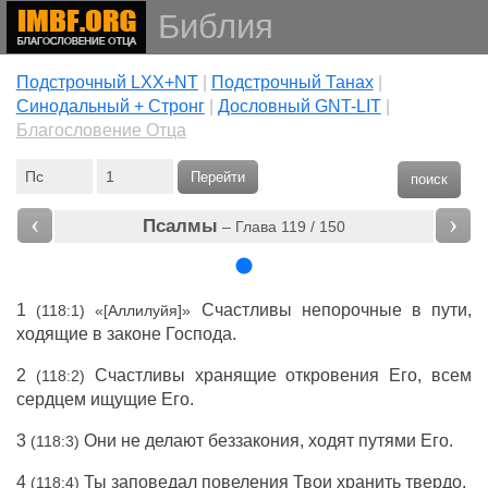
Библия
Подстрочный LXX+NT
|
Подстрочный Танах
|
Cинодальный + Стронг
|
Дословный GNT-LIT
|
Благословение Отца
Перейти
поиск
‹
›
Псалмы
– Глава 119 / 150
1
Счастливы непорочные в пути,
(118:1) «[Аллилуйя]»
ходящие в законе Господа.
2
Счастливы хранящие откровения Его, всем
(118:2)
сердцем ищущие Его.
3
Они не делают беззакония, ходят путями Его.
(118:3)
4
Ты заповедал повеления Твои хранить твердо.
(118:4)