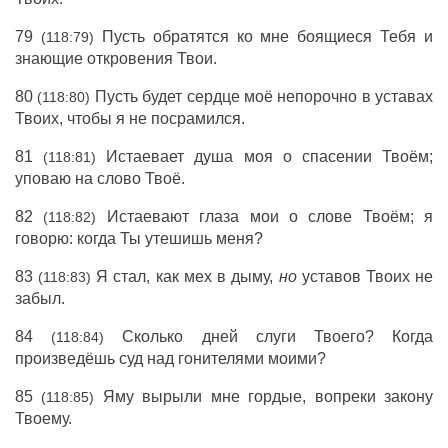
79
Пусть обратятся ко мне боящиеся Тебя и
(118:79)
знающие откровения Твои.
80
Пусть будет сердце моё непорочно в уставах
(118:80)
Твоих, чтобы я не посрамился.
81
Истаевает душа моя о спасении Твоём;
(118:81)
уповаю на слово Твоё.
82
Истаевают глаза мои о слове Твоём; я
(118:82)
говорю: когда Ты утешишь меня?
83
Я стал, как мех в дыму,
но
уставов Твоих не
(118:83)
забыл.
84
Сколько дней слуги Твоего? Когда
(118:84)
произведёшь суд над гонителями моими?
85
Яму вырыли мне гордые, вопреки закону
(118:85)
Твоему.