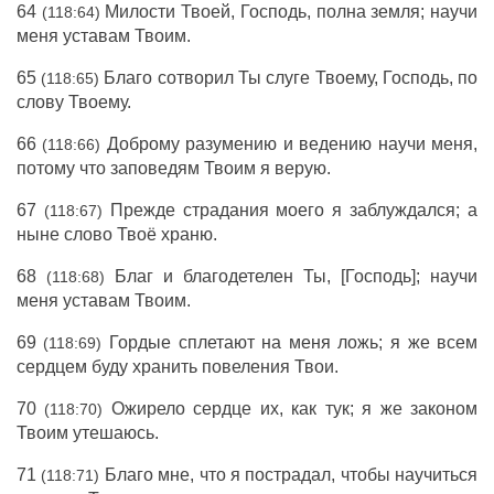
64
Милости Твоей, Господь, полна земля; научи
(118:64)
меня уставам Твоим.
65
Благо сотворил Ты слуге Твоему, Господь, по
(118:65)
слову Твоему.
66
Доброму разумению и ведению научи меня,
(118:66)
потому что заповедям Твоим я верую.
67
Прежде страдания моего я заблуждался; а
(118:67)
ныне слово Твоё храню.
68
Благ и благодетелен Ты, [Господь]; научи
(118:68)
меня уставам Твоим.
69
Гордые сплетают на меня ложь; я же всем
(118:69)
сердцем буду хранить повеления Твои.
70
Ожирело сердце их, как тук; я же законом
(118:70)
Твоим утешаюсь.
71
Благо мне, что я пострадал, чтобы научиться
(118:71)