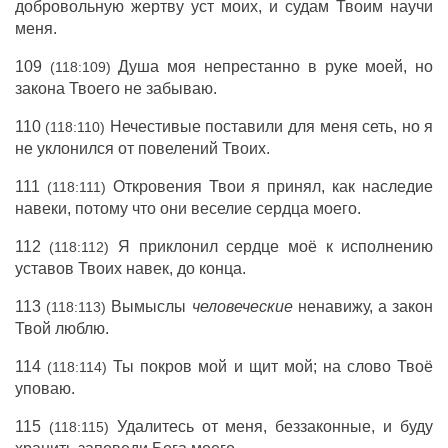
добровольную жертву уст моих, и судам Твоим научи
меня.
109
Душа моя непрестанно в руке моей, но
(118:109)
закона Твоего не забываю.
110
Нечестивые поставили для меня сеть, но я
(118:110)
не уклонился от повелений Твоих.
111
Откровения Твои я принял, как наследие
(118:111)
навеки, потому что они веселие сердца моего.
112
Я приклонил сердце моё к исполнению
(118:112)
уставов Твоих навек, до конца.
113
Вымыслы
человеческие
ненавижу, а закон
(118:113)
Твой люблю.
114
Ты покров мой и щит мой; на слово Твоё
(118:114)
уповаю.
115
Удалитесь от меня, беззаконные, и буду
(118:115)