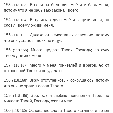
153
Воззри на бедствие моё и избавь меня,
(118:153)
потому что я не забываю закона Твоего.
154
Вступись в дело моё и защити меня; по
(118:154)
слову Твоему оживи меня.
155
Далеко от нечестивых спасение, потому
(118:155)
что они уставов Твоих не ищут.
156
Много щедрот Твоих, Господь; по суду
(118:156)
Твоему оживи меня.
157
Много у меня гонителей и врагов,
но
от
(118:157)
откровений Твоих я не удаляюсь.
158
Вижу отступников, и сокрушаюсь, потому
(118:158)
что они не хранят слова Твоего.
159
Зри, как я люблю повеления Твои; по
(118:159)
милости Твоей, Господь, оживи меня.
160
Основание слова Твоего истинно, и вечен
(118:160)