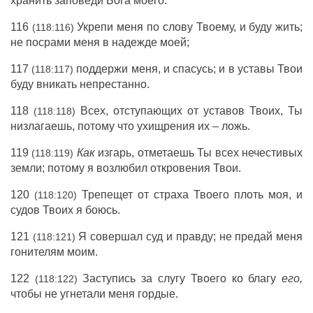
хранить заповеди Бога моего.
116
Укрепи меня по слову Твоему, и буду жить;
(118:116)
не посрами меня в надежде моей;
117
поддержи меня, и спасусь; и в уставы Твои
(118:117)
буду вникать непрестанно.
118
Всех, отступающих от уставов Твоих, Ты
(118:118)
низлагаешь, потому что ухищрения их – ложь.
119
Как
изгарь, отметаешь Ты всех нечестивых
(118:119)
земли; потому я возлюбил откровения Твои.
120
Трепещет от страха Твоего плоть моя, и
(118:120)
судов Твоих я боюсь.
121
Я совершал суд и правду; не предай меня
(118:121)
гонителям моим.
122
Заступись за слугу Твоего ко благу
его,
(118:122)
чтобы не угнетали меня гордые.