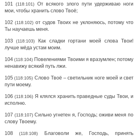
101
От всякого злого пути удерживаю ноги
(118:101)
мои, чтобы хранить слово Твоё;
102
от судов Твоих не уклоняюсь, потому что
(118:102)
Ты научаешь меня.
103
Как сладки гортани моей слова Твои!
(118:103)
лучше мёда устам моим.
104
Повелениями Твоими я вразумлен; потому
(118:104)
ненавижу всякий путь лжи.
105
Слово Твоё – светильник ноге моей и свет
(118:105)
пути моему.
106
Я клялся хранить праведные суды Твои, и
(118:106)
исполню.
107
Сильно угнетен я, Господь; оживи меня по
(118:107)
слову Твоему.
108
Благоволи же, Господь, принять
(118:108)