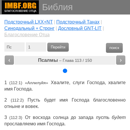
Библия
Подстрочный LXX+NT
|
Подстрочный Танах
|
Cинодальный + Стронг
|
Дословный GNT-LIT
|
Благословение Отца
Перейти
поиск
‹
›
Псалмы
– Глава 113 / 150
1
Хвалите, слуги Господа, хвалите
(112:1) «Аллилуйя»
имя Господа.
2
Пусть будет имя Господа благословенно
(112:2)
отныне и вовек.
3
От восхода солнца до запада
пусть будет
(112:3)
прославляемо имя Господа.