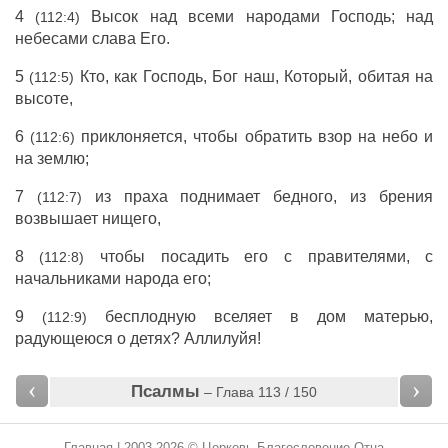
4
Высок над всеми народами Господь; над
(112:4)
небесами слава Его.
5
Кто, как Господь, Бог наш, Который, обитая на
(112:5)
высоте,
6
приклоняется, чтобы обратить взор на небо и
(112:6)
на землю;
7
из праха поднимает бедного, из брения
(112:7)
возвышает нищего,
8
чтобы посадить его с правителями, с
(112:8)
начальниками народа его;
9
бесплодную вселяет в дом матерью,
(112:9)
радующеюся о детях? Аллилуйя!
‹
›
Псалмы
– Глава 113 / 150
Главная
| 2003-2026 © Церковь Благословение Отца