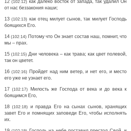
12
как далеко восток от запада, так удалил Он
(102:12)
от нас беззакония наши;
13
как отец милует сынов, так милует Господь
(102:13)
боящихся Его.
14
Потому что Он знает состав наш, помнит, что
(102:14)
мы – прах.
15
Дни человека – как трава; как цвет полевой,
(102:15)
так он цветет.
16
Пройдет над ним ветер, и нет его, и место
(102:16)
его уже не узнает его.
17
Милость же Господа от века и до века к
(102:17)
боящимся Его,
18
и правда Его на сынах сынов, хранящих
(102:18)
завет Его и помнящих заповеди Его, чтобы исполнять
их.
19
Господь на небе поставил престол Свой, и
(102:19)