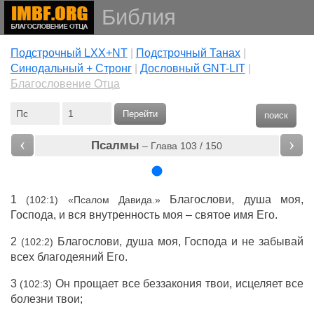
Библия
Подстрочный LXX+NT
|
Подстрочный Танах
|
Cинодальный + Стронг
|
Дословный GNT-LIT
|
Благословение Отца
Перейти
поиск
‹
›
Псалмы
– Глава 103 / 150
1
Благослови, душа моя,
(102:1) «Псалом Давида.»
Господа, и вся внутренность моя – святое имя Его.
2
Благослови, душа моя, Господа и не забывай
(102:2)
всех благодеяний Его.
3
Он прощает все беззакония твои, исцеляет все
(102:3)
болезни твои;