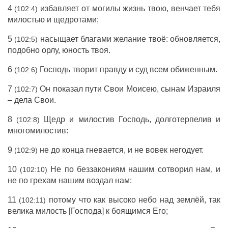
4
избавляет от могилы жизнь твою, венчает тебя
(102:4)
милостью и щедротами;
5
насыщает благами желание твоё: обновляется,
(102:5)
подобно орлу, юность твоя.
6
Господь творит правду и суд всем обиженным.
(102:6)
7
Он показал пути Свои Моисею, сынам Израиля
(102:7)
– дела Свои.
8
Щедр и милостив Господь, долготерпелив и
(102:8)
многомилостив:
9
не до конца гневается, и не вовек негодует.
(102:9)
10
Не по беззакониям нашим сотворил нам, и
(102:10)
не по грехам нашим воздал нам:
11
потому что как высоко небо над землёй, так
(102:11)
велика милость [Господа] к боящимся Его;