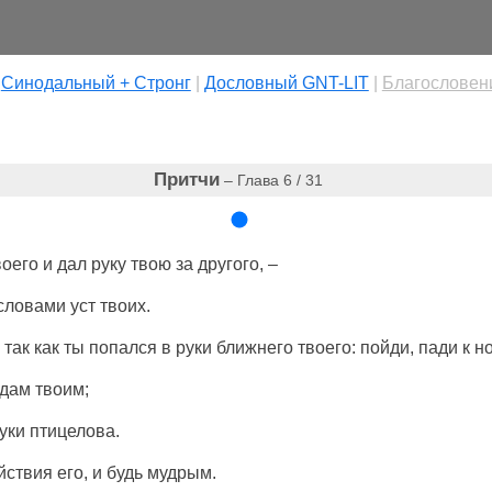
|
Cинодальный + Стронг
|
Дословный GNT-LIT
|
Благословен
Притчи
– Глава 6 / 31
его и дал руку твою за другого, –
словами уст твоих.
, так как ты попался в руки ближнего твоего: пойди, пади к 
ждам твоим;
руки птицелова.
ствия его, и будь мудрым.