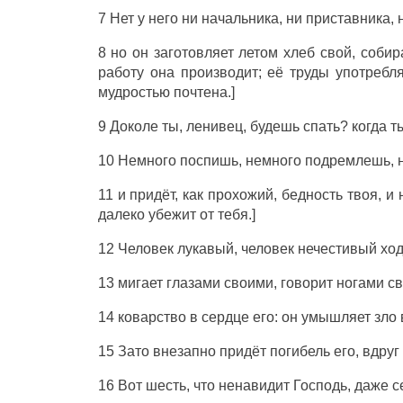
7 Нет у него ни начальника, ни приставника, 
8 но он заготовляет летом хлеб свой, соби
работу она производит; её труды употребл
мудростью почтена.]
9 Доколе ты, ленивец, будешь спать? когда т
10 Немного поспишь, немного подремлешь, н
11 и придёт, как прохожий, бедность твоя, и 
далеко убежит от тебя.]
12 Человек лукавый, человек нечестивый хо
13 мигает глазами своими, говорит ногами с
14 коварство в сердце его: он умышляет зло 
15 Зато внезапно придёт погибель его, вдруг 
16 Вот шесть, что ненавидит Господь, даже с