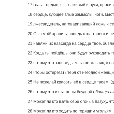
17 глаза гордые, язык лживый и руки, прол
18 сердце, кующее злые замыслы, ноги, быст
19 лжесвидетель, наговаривающий ложь и с
20 Сын мой! храни заповедь отца твоего и н
21 навяжи их навсегда на сердце твоё, обвя
22 Когда ты пойдёшь, они будут руководить те
23 потому что заповедь есть светильник, и н
24 чтобы остерегать тебя от негодной женщи
25 Не пожелай красоты её в сердце твоём, [д
26 потому что из-за жены блудной
обнищева
27 Может ли кто взять себе огонь в пазуху, 
28 Может ли кто ходить по горящим угольям,