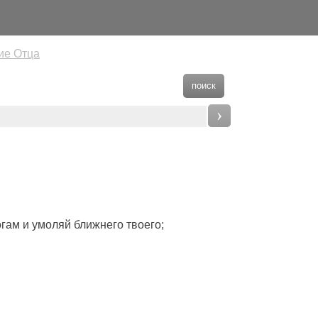
ие Отца
поиск
›
ногам и умоляй ближнего твоего;