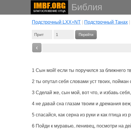
Библия
Подстрочный LXX+NT
|
Подстрочный Танах
Перейти
‹
1 Сын мой! если ты поручился за ближнего тво
2 ты опутал себя словами уст твоих, пойман 
3 Сделай же, сын мой, вот что, и избавь себя
4 не давай сна глазам твоим и дремания ве
5 спасайся, как серна из руки и как птица из 
6 Пойди к муравью, ленивец, посмотри на дей