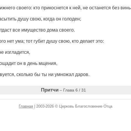
лижнего своего: кто прикоснется к ней, не останется без вины
асытить душу свою, когда он голоден;
отдаст все имущество дома своего.
о нет ума; тот губит душу свою, кто делает это:
не изгладится,
пощадит он в день мщения,
вуется, сколько бы ты ни умножал даров.
Притчи
– Глава 6 / 31
Главная
| 2003-2026 © Церковь Благословение Отца