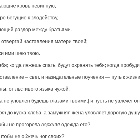
ивающие кровь невинную,
ро бегущие к злодейству,
еющий раздор между братьями.
е отвергай наставления матери твоей;
жи ими шею твою.
бя; когда ляжешь спать, будут охранять тебя; когда пробуди
аставление – свет, и назидательные поучения — путь к жизни
ны, от льстивого языка чужой.
а не уловлен будешь глазами твоими,] и пусть не увлечет о
ют
до куска хлеба, а замужняя жена уловляет дорогую душу
чтобы не прогорела
верхняя
одежда его?
 чтобы не обжечь ног своих?