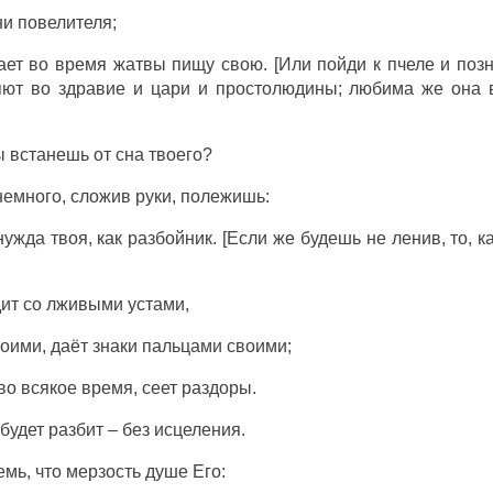
ни повелителя;
рает во время жатвы пищу свою. [Или пойди к пчеле и поз
яют во здравие и цари и простолюдины; любима же она в
ы встанешь от сна твоего?
емного, сложив руки, полежишь:
нужда твоя, как разбойник. [Если же будешь не ленив, то, к
дит со лживыми устами,
воими, даёт знаки пальцами своими;
во всякое время, сеет раздоры.
будет разбит – без исцеления.
емь, что мерзость душе Его: