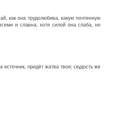
най, как она трудолюбива, какую почтенную
семи и славна; хотя силой она слаба, но
ак источник, придёт жатва твоя; скудость же