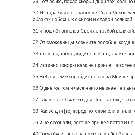
29 Тотчас же, после скорби дней тех, солнце 
30 И тогда явится знамение Сына Человечес
облаках небесных с силой и славой великой;
31 и пошлёт ангелов Своих с трубой великой,
32 От смоковницы возьмите подобие: когда ве
33 так и вы, когда увидите всё это, знайте, чт
34 Истинно говорю вам: не пройдет поколение
35 Небо и земля пройдут, но слова Мои не пр
36 О дне же том и часе никто не знает, ни ан
37 Так же, как
было во
дни Ноя, так будет
и в
38 Как во дни [те] перед потопом ели и пили,
39 и не осознали, пока не пришёл потоп и не
40 Тогда будут двое на поле: один берётся, а