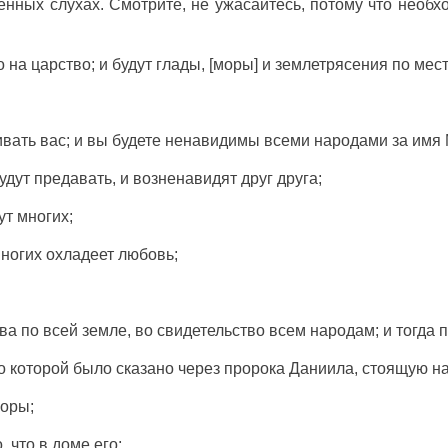
енных слухах. Смотрите, не ужасайтесь, потому что необх
о на царство; и будут глады, [моры] и землетрясения по мес
бивать вас; и вы будете ненавидимы всеми народами за имя 
будут предавать, и возненавидят друг друга;
ут многих;
многих охладеет любовь;
а по всей земле, во свидетельство всем народам; и тогда п
 о которой было сказано через пророка Даниила, стоящую на
горы;
, что в доме его;