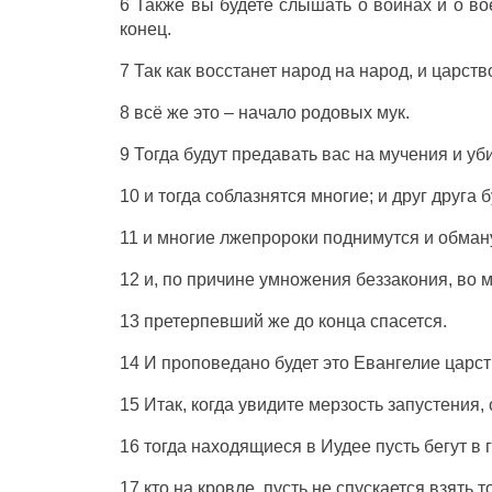
6 Также вы будете слышать о войнах и о во
конец.
7 Так как восстанет народ на народ, и царств
8 всё же это – начало родовых мук.
9 Тогда будут предавать вас на мучения и у
10 и тогда соблазнятся многие; и друг друга 
11 и многие лжепророки поднимутся и обман
12 и, по причине умножения беззакония, во 
13 претерпевший же до конца спасется.
14 И проповедано будет это Евангелие царств
15 Итак, когда увидите мерзость запустения,
16 тогда находящиеся в Иудее пусть бегут в 
17 кто на кровле, пусть не спускается взять то