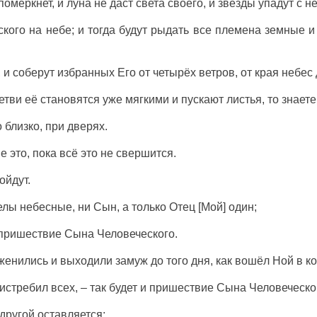
померкнет, и луна не даст света своего, и звезды упадут с 
кого на небе; и тогда будут рыдать все племена земные и
 и соберут избранных Его от четырёх ветров, от края небес 
тви её становятся уже мягкими и пускают листья, то знаете,
о близко, при дверях.
 это, пока всё это не свершится.
ойдут.
гелы небесные, ни Сын, а только Отец [Мой] один;
пришествие Сына Человеческого.
 женились и выходили замуж до того дня, как вошёл Ной в ко
 истребил всех, – так будет и пришествие Сына Человеческо
 другой оставляется;