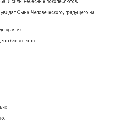
неба, и силы небесные поколеблются.
 увидят Сына Человеческого, грядущего на
до края их.
 что близко лето;
вчег,
го.