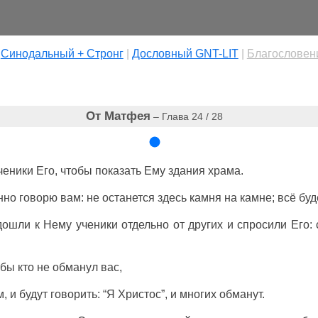
|
Cинодальный + Стронг
|
Дословный GNT-LIT
|
Благословен
От Матфея
– Глава 24 / 28
ченики Его, чтобы показать Ему здания храма.
нно говорю вам: не останется здесь камня на камне; всё бу
ошли к Нему ученики отдельно от других и спросили Его: с
обы кто не обманул вас,
 и будут говорить: “Я Христос”, и многих обманут.