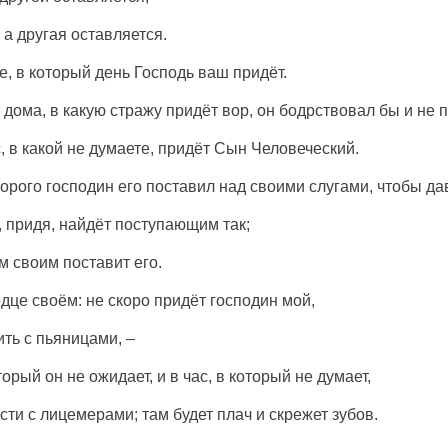
 а другая оставляется.
е, в который день Господь ваш придёт.
н дома, в какую стражу придёт вор, он бодрствовал бы и не
с, в какой не думаете, придёт Сын Человеческий.
торого господин его поставил над своими слугами, чтобы д
о, придя, найдёт поступающим так;
м своим поставит его.
ердце своём: не скоро придёт господин мой,
ить с пьяницами, –
торый он не ожидает, и в час, в который не думает,
асти с лицемерами; там будет плач и скрежет зубов.