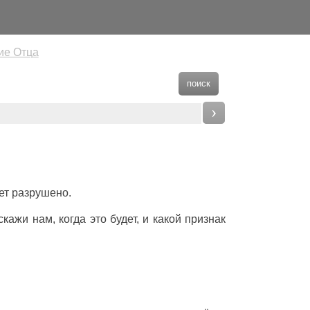
ие Отца
поиск
›
дет разрушено.
кажи нам, когда это будет, и какой признак