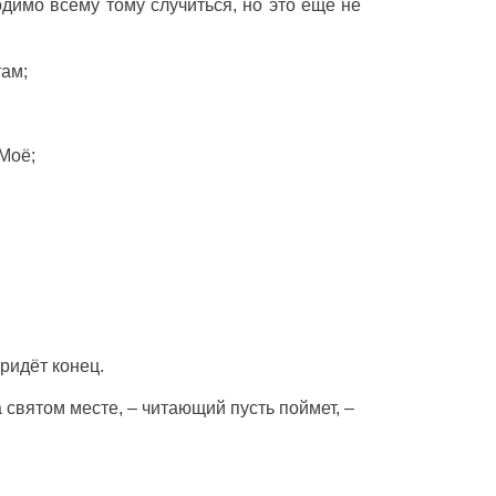
одимо всему тому случиться, но это ещё не
там;
Моё;
ридёт конец.
 святом месте, – читающий пусть поймет, –