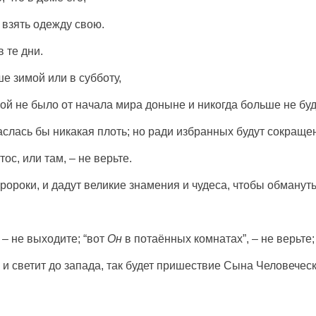
д взять одежду свою.
 те дни.
е зимой или в субботу,
акой не было от начала мира доныне и никогда больше не буд
паслась бы никакая плоть; но ради избранных будут сокраще
тос, или там, – не верьте.
ороки, и дадут великие знамения и чудеса, чтобы обмануть
 – не выходите; “вот
Он
в потаённых комнатах”, – не верьте;
а и светит до запада, так будет пришествие Сына Человеческ