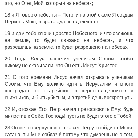
это, но Отец Мой, который на небесах;
18 и Я говорю тебе: ты – Петр, и на этой скале Я создам
Церковь Мою, и врата ада не одолеют её;
19 и дам тебе ключи царства Небесного: и что свяжешь
на земле, то будет связано на небесах, и что
разрешишь на земле, то будет разрешено на небесах.
20 Тогда
Иисус
запретил ученикам Своим, чтобы
никому не сказывали, что Он есть Иисус Христос.
21 С того времени Иисус начал открывать ученикам
Своим, что Ему должно идти в Иерусалим и много
пострадать от старейшин и первосвященников и
книжников, и быть убитым, и в третий день воскреснуть.
22 И, отозвав Его, Петр начал прекословить Ему: будь
милостив к Себе, Господь! пусть не будет этого с Тобой!
23 Он же, повернувшись, сказал Петру: отойди от Меня,
сатана! ты Мне соблазн! потому что думаешь не о том,