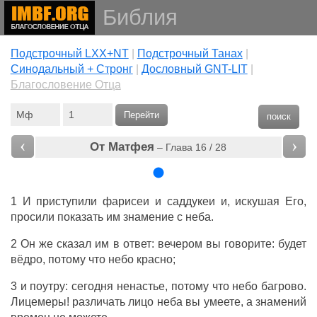
Библия
Подстрочный LXX+NT
|
Подстрочный Танах
|
Cинодальный + Стронг
|
Дословный GNT-LIT
|
Благословение Отца
Перейти
поиск
‹
›
От Матфея
– Глава 16 / 28
1 И приступили фарисеи и саддукеи и, искушая Его,
просили показать им знамение с неба.
2 Он же сказал им в ответ: вечером вы говорите: будет
вёдро, потому что небо красно;
3 и поутру: сегодня ненастье, потому что небо багрово.
Лицемеры! различать лицо неба вы умеете, а знамений