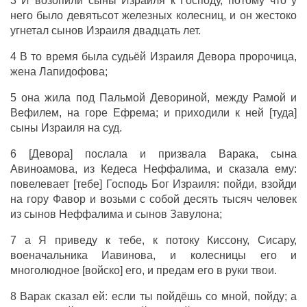
3 И возопили сыны Израиля к Господу, потому что у
него было девятьсот железных колесниц, и он жестоко
угнетал сынов Израиля двадцать лет.
4 В то время была судьёй Израиля Девора пророчица,
жена Лапидофова;
5 она жила под Пальмой Девориной, между Рамой и
Вефилем, на горе Ефрема; и приходили к ней [туда]
сыны Израиля на суд.
6 [Девора] послала и призвала Варака, сына
Авиноамова, из Кедеса Неффалима, и сказала ему:
повелевает [тебе] Господь Бог Израиля: пойди, взойди
на гору Фавор и возьми с собой десять тысяч человек
из сынов Неффалима и сынов Завулона;
7 а Я приведу к тебе, к потоку Киссону, Сисару,
военачальника Иавинова, и колесницы его и
многолюдное [войско] его, и предам его в руки твои.
8 Варак сказал ей: если ты пойдёшь со мной, пойду; а