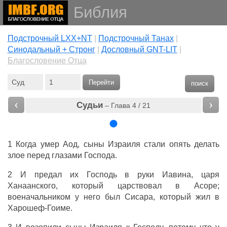
Библия
Подстрочный LXX+NT
|
Подстрочный Танах
|
Cинодальный + Стронг
|
Дословный GNT-LIT
|
Благословение Отца
Перейти
поиск
‹
›
Судьи
– Глава 4 / 21
1 Когда умер Аод, сыны Израиля стали опять делать
злое перед глазами Господа.
2 И предал их Господь в руки Иавина, царя
Ханаанского, который царствовал в Асоре;
военачальником у него был Сисара, который жил в
Харошеф-Гоиме.