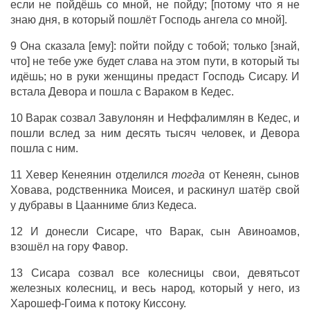
если не пойдёшь со мной, не пойду; [потому что я не
знаю дня, в который пошлёт Господь ангела со мной].
9 Она сказала [ему]: пойти пойду с тобой; только [знай,
что] не тебе уже будет слава на этом пути, в который ты
идёшь; но в руки женщины предаст Господь Сисару. И
встала Девора и пошла с Вараком в Кедес.
10 Варак созвал Завулонян и Неффалимлян в Кедес, и
пошли вслед за ним десять тысяч человек, и Девора
пошла с ним.
11 Хевер Кенеянин отделился
тогда
от Кенеян, сынов
Ховава, родственника Моисея, и раскинул шатёр свой
у дубравы в Цаанниме близ Кедеса.
12 И донесли Сисаре, что Варак, сын Авиноамов,
взошёл на гору Фавор.
13 Сисара созвал все колесницы свои, девятьсот
железных колесниц, и весь народ, который у него, из
Харошеф-Гоима к потоку Киссону.