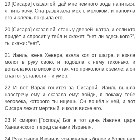
19 [Сисара] сказал ей: дай мне немного воды напиться,
я пить хочу. Она развязала мех с молоком, и напоила
его и
опять
покрыла его.
20 [Сисара] сказал ей: стань у дверей шатра, и если кто
придёт и спросит у тебя и скажет: “нет ли здесь кого?”,
ты скажи: “нет”.
21 Иаиль, жена Хевера, взяла кол от шатра, и взяла
молот в руку свою, и подошла к нему тихонько, и
вонзила кол в висок его так, что приколола к земле; а он
спал от усталости – и умер.
22 И вот Варак гонится за Сисарой. Иаиль вышла
навстречу ему и сказала ему: войди, я покажу тебе
человека, которого ты ищешь. Он вошёл к ней, и вот
Сисара лежит мертвый, и кол в виске его.
23 И смирил [Господь] Бог в тот день Иавина, царя
Ханаанского, перед сынами Израиля.
24 Рука сынов Израиля усиливалась более и более над