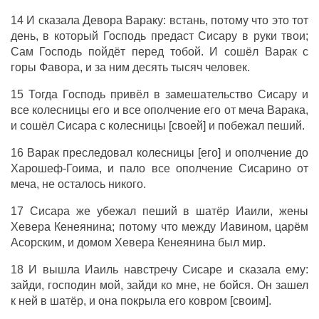
14 И сказала Девора Вараку: встань, потому что это тот
день, в который Господь предаст Сисару в руки твои;
Сам Господь пойдёт перед тобой. И сошёл Варак с
горы Фавора, и за ним десять тысяч человек.
15 Тогда Господь привёл в замешательство Сисару и
все колесницы его и все ополчение его от меча Варака,
и сошёл Сисара с колесницы [своей] и побежал пеший.
16 Варак преследовал колесницы [его] и ополчение до
Харошеф-Гоима, и пало все ополчение Сисарино от
меча, не осталось никого.
17 Сисара же убежал пеший в шатёр Иаили, жены
Хевера Кенеянина; потому что между Иавином, царём
Асорским, и домом Хевера Кенеянина был мир.
18 И вышла Иаиль навстречу Сисаре и сказала ему:
зайди, господин мой, зайди ко мне, не бойся. Он зашел
к ней в шатёр, и она покрыла его ковром [своим].