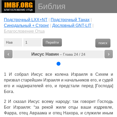
Библия
Подстрочный LXX+NT
|
Подстрочный Танах
|
Cинодальный + Стронг
|
Дословный GNT-LIT
|
Благословение Отца
Перейти
поиск
‹
›
Иисус Навин
– Глава 24 / 24
1 И собрал Иисус все колена Израиля в Сихем и
призвал старейшин Израиля и начальников его, и судей
его и надзирателей его, и предстали перед [Господа]
Бога.
2 И сказал Иисус всему народу: так говорит Господь
Бог Израиля: “за рекой жили отцы ваши издревле,
Фарра, отец Авраама и отец Нахора, и служили иным