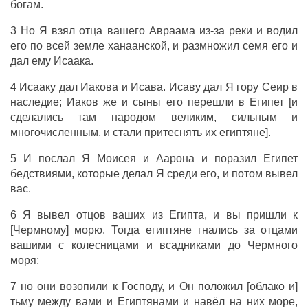
богам.
3 Но Я взял отца вашего Авраама из-за реки и водил
его по всей земле ханаанской, и размножил семя его и
дал ему Исаака.
4 Исааку дал Иакова и Исава. Исаву дал Я гору Сеир в
наследие; Иаков же и сыны его перешли в Египет [и
сделались там народом великим, сильным и
многочисленным, и стали притеснять их египтяне].
5 И послал Я Моисея и Аарона и поразил Египет
бедствиями, которые делал Я среди его, и потом вывел
вас.
6 Я вывел отцов ваших из Египта, и вы пришли к
[Чермному] морю. Тогда египтяне гнались за отцами
вашими с колесницами и всадниками до Чермного
моря;
7 но они возопили к Господу, и Он положил [облако и]
тьму между вами и Египтянами и навёл на них море,