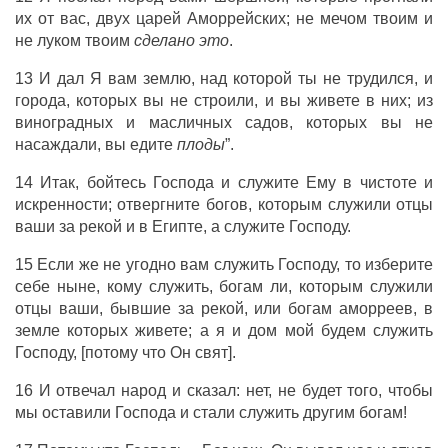
их от вас, двух царей Аморрейских; не мечом твоим и
не луком твоим
сделано это
.
13 И дал Я вам землю, над которой ты не трудился, и
города, которых вы не строили, и вы живете в них; из
виноградных и масличных садов, которых вы не
насаждали, вы едите
плоды
”.
14 Итак, бойтесь Господа и служите Ему в чистоте и
искренности; отвергните богов, которым служили отцы
ваши за рекой и в Египте, а служите Господу.
15 Если же не угодно вам служить Господу, то изберите
себе ныне, кому служить, богам ли, которым служили
отцы ваши, бывшие за рекой, или богам аморреев, в
земле которых живете; а я и дом мой будем служить
Господу, [потому что Он свят].
16 И отвечал народ и сказал: нет, не будет того, чтобы
мы оставили Господа и стали служить другим богам!