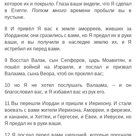
которое их и покрыло. Глаза ваши видели, что Я сделал
в Египте.
Потом много
времени пробыли вы в
пустыне.
8 И привёл Я вас к земле аморреев, живших за
Иорданом; они сразились с вами, но Я предал их в руки
ваши, и вы получили в наследие землю их, и Я
истребил их перед вами.
9 Восстал Валак, сын Сепфоров, царь Моавитян, и
пошёл войной на Израиля, и послал и призвал
Валаама, сына Веора, чтоб он проклял вас;
10 но Я не хотел послушать Валаама, – и он
благословил вас, и Я избавил вас из рук его.
11 Вы перешли Иордан и пришли к Иерихону. И стали
воевать с вами жители Иерихона, Аморреи, и ферезеи,
и хананеи, и Хеттеи, и Гергесеи, и Евеи, и Иевусеи, но
Я предал их в руки ваши.
12 Я послал перед вами шершней, которые прогнали