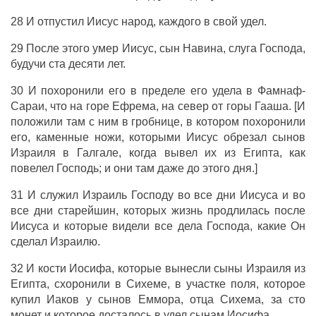
28 И отпустил Иисус народ, каждого в свой удел.
29 После этого умер Иисус, сын Навина, слуга Господа,
будучи ста десяти лет.
30 И похоронили его в пределе его удела в Фамнаф-
Сараи, что на горе Ефрема, на север от горы Гааша. [И
положили там с ним в гробнице, в котором похоронили
его, каменные ножи, которыми Иисус обрезал сынов
Израиля в Галгале, когда вывел их из Египта, как
повелел Господь; и они там даже до этого дня.]
31 И служил Израиль Господу во все дни Иисуса и во
все дни старейшин, которых жизнь продлилась после
Иисуса и которые видели все дела Господа, какие Он
сделал Израилю.
32 И кости Иосифа, которые вынесли сыны Израиля из
Египта, схоронили в Сихеме, в участке поля, которое
купил Иаков у сынов Еммора, отца Сихема, за сто
монет и которое досталось в удел сынам Иосифа.