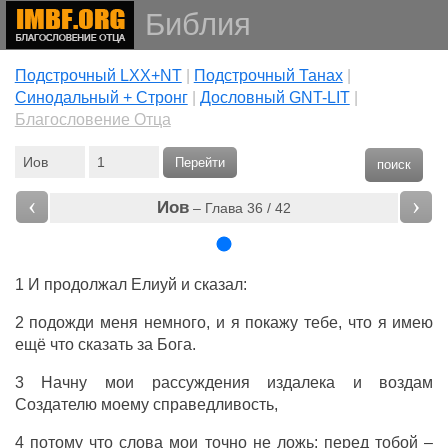
Библия
Подстрочный LXX+NT
|
Подстрочный Танах
|
Cинодальный + Стронг
|
Дословный GNT-LIT
|
Благословение Отца
Перейти
поиск
‹
›
Иов
– Глава 36 / 42
1 И продолжал Елиуй и сказал:
2 подожди меня немного, и я покажу тебе, что я имею
ещё что сказать за Бога.
3 Начну мои рассуждения издалека и воздам
Создателю моему справедливость,
4 потому что слова мои точно не ложь: перед тобой –