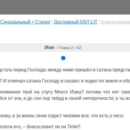
|
Cинодальный + Стронг
|
Дословный GNT-LIT
|
Благословен
Иов
– Глава 2 / 42
стать перед Господа; между ними пришёл и сатана предста
? И отвечал сатана Господу и сказал: я ходил по земле и об
внимание твоё на слугу Моего Иова? потому что нет таког
 от зла, и до сих пор твёрд в своей непорочности; а ты в
кожу, а за жизнь свою отдаст человек все, что есть у него;
 плоти его, – благословит ли он Тебя?