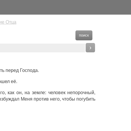
ие Отца
поиск
›
ть перед Господа.
ошел её.
о, как он, на земле: человек непорочный,
озбуждал Меня против него, чтобы погубить