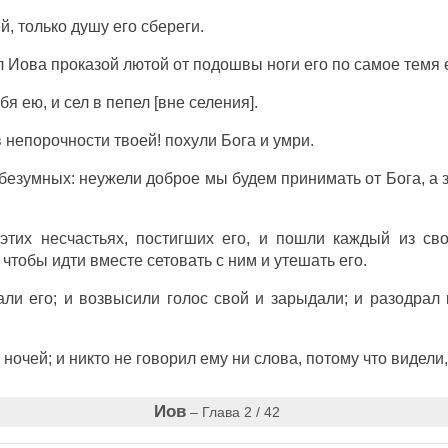
ей, только душу его сбереги.
л Иова проказой лютой от подошвы ноги его по самое темя е
бя ею, и сел в пепел [вне селения].
в непорочности твоей! похули Бога и умри.
з безумных: неужели доброе мы будем принимать от Бога, а
этих несчастьях, постигших его, и пошли каждый из св
тобы идти вместе сетовать с ним и утешать его.
нали его; и возвысили голос свой и зарыдали; и разодра
 ночей; и никто не говорил ему ни слова, потому что видели
Иов
– Глава 2 / 42