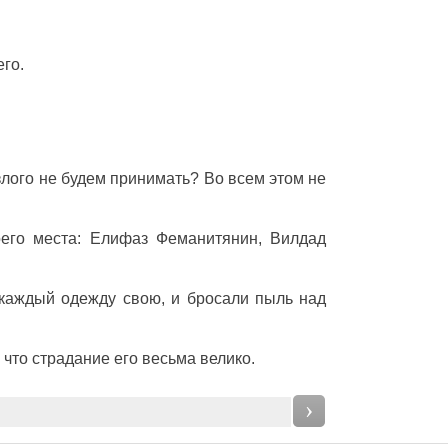
го.
 злого не будем принимать? Во всем этом не
оего места: Елифаз Феманитянин, Вилдад
л каждый одежду свою, и бросали пыль над
, что страдание его весьма велико.
›