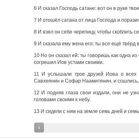
6 И сказал Господь сатане: вот он в руке тво
7 И отошёл сатана от лица Господа и порази
8 И взял он себе черепицу, чтобы скоблить се
9 И сказала ему жена его: ты все ещё твёрд 
10 Но он сказал ей: ты говоришь как одна и
согрешил Иов устами своими.
11 И услышали трое друзей Иова о всех 
Савхеянин и Софар Наамитянин, и сошлись, ч
12 И подняв глаза свои издали, они не уз
головами своими к небу.
13 И сидели с ним на земле семь дней и семь
‹