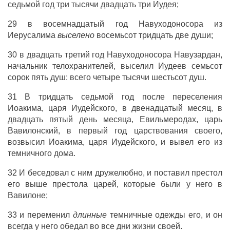
седьмой год три тысячи двадцать три Иудея;
29 в восемнадцатый год Навуходоносора из
Иерусалима
выселено
восемьсот тридцать две души;
30 в двадцать третий год Навуходоносора Навузардан,
начальник телохранителей, выселил Иудеев семьсот
сорок пять душ: всего четыре тысячи шестьсот душ.
31 В тридцать седьмой год после переселения
Иоакима, царя Иудейского, в двенадцатый месяц, в
двадцать пятый день месяца, Евильмеродах, царь
Вавилонский, в первый год царствования своего,
возвысил Иоакима, царя Иудейского, и вывел его из
темничного дома.
32 И беседовал с ним дружелюбно, и поставил престол
его выше престола царей, которые были у него в
Вавилоне;
33 и переменил
длинные
темничные одежды его, и он
всегда у него обедал во все дни жизни своей.