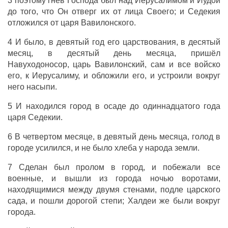
3 поэтому гнев Господа был над Иерусалимом и Иудой
до того, что Он отверг их от лица Своего; и Седекия
отложился от царя Вавилонского.
4 И было, в девятый год его царствования, в десятый
месяц, в десятый день месяца, пришёл
Навуходоносор, царь Вавилонский, сам и все войско
его, к Иерусалиму, и обложили его, и устроили вокруг
него насыпи.
5 И находился город в осаде до одиннадцатого года
царя Седекии.
6 В четвертом месяце, в девятый день месяца, голод в
городе усилился, и не было хлеба у народа земли.
7 Сделан был пролом в город, и побежали все
военные, и вышли из города ночью воротами,
находящимися между двумя стенами, подле царского
сада, и пошли дорогой степи; Халдеи же были вокруг
города.