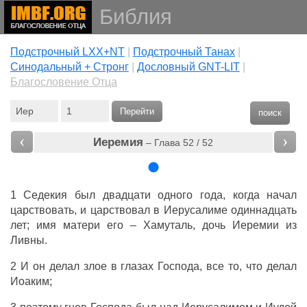
Библия
Подстрочный LXX+NT
|
Подстрочный Танах
|
Cинодальный + Стронг
|
Дословный GNT-LIT
|
Благословение Отца
Перейти
поиск
‹
›
Иеремия
– Глава 52 / 52
1 Седекия был двадцати одного года, когда начал
царствовать, и царствовал в Иерусалиме одиннадцать
лет; имя матери его – Хамуталь, дочь Иеремии из
Ливны.
2 И он делал злое в глазах Господа, все то, что делал
Иоаким;