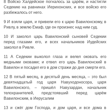
8 Войско Халдейское погналось за царём, и настигли
Седекию на равнинах Иерихонских, и все войско его
разбежалось от него.
9 И взяли царя, и привели его к царю Вавилонскому, в
Ривлу, в землю Емаф, где он произнес над ним суд.
10 И заколол царь Вавилонский сыновей Седекии
перед глазами его, и всех начальников Иудейских
заколол в Ривле.
11 А Седекии выколол глаза и велел оковать его
медными оковами; и отвел его царь Вавилонский в
Вавилон и посадил его в дом стражи до дня смерти его.
12 В пятый месяц, в десятый день месяца, – это был
девятнадцатый год царя Навуходоносора, царя
Вавилонского, – пришёл Навузардан, начальник
телохранителей, предстоявший перед царём
Вавилонским, в Иерусалим
13 и сжёг дом Господа, и дом царя, и все дома в