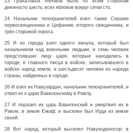
23 Гранатовых яблоков было по всем сторонам
девяносто шесть; всех яблоков вокруг сетки сто.
24 Начальник телохранителей взял также Сераию
первосвященника и Цефанию, второго священника, и
трёх сторожей порога.
25 И из города взял одного евнуха, который был
начальником над военными людьми, и семь человек
предстоявших лицу царя, которые находились в
городе, и главного писца в войске, записывавшего в
войско народ земли, и шестьдесят человек из народа
страны, найденных в городе.
26 И взял их Навузардан, начальник телохранителей, и
отвел их к царю Вавилонскому в Ривлу.
27 И поразил их царь Вавилонский и умертвил их в
Ривле, в земле Емаф; и выселен был Иуда из земли
своей.
28 Вот народ, который выселил Навуходоносор: в