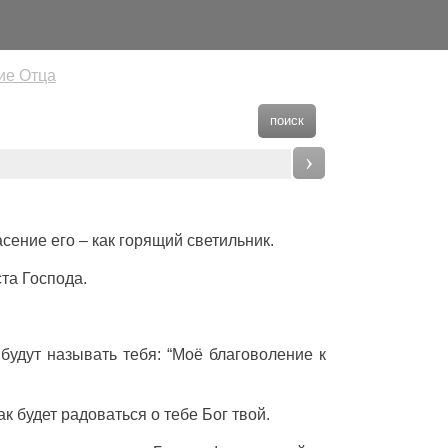
ие Отца
поиск
›
асение его – как горящий светильник.
ста Господа.
будут называть тебя: “Моё благоволение к
к будет радоваться о тебе Бог твой.