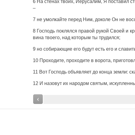
6 На стенах твоих, Иерусалим, Я поставил с
–
7 не умолкайте перед Ним, доколе Он не вос
8 Господь поклялся правой рукой Своей и кр
вина твоего, над которым ты трудился;
9 но собирающие его будут есть его и слави
10 Проходите, проходите в ворота, приготов
11 Вот Господь объявляет до конца земли: с
12 И назовут их народом святым, искупленн
‹