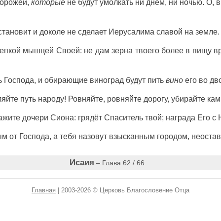
торожей,
которые
не будут умолкать ни днём, ни ночью. О,
становит и доколе не сделает Иерусалима славой на земле.
епкой мышцей Своей: не дам зерна твоего более в пищу вр
ть Господа, и обирающие виноград будут пить
вино
его во дв
ляйте путь народу! Ровняйте, ровняйте дорогу, убирайте ка
кажите дочери Сиона: грядёт Спаситель твой; награда Его с
ым от Господа, а тебя назовут взысканным городом, неоста
Исаия
– Глава 62 / 66
Главная
| 2003-2026 © Церковь Благословение Отца