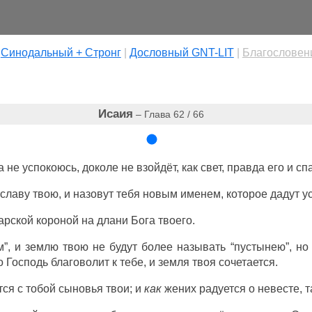
|
Cинодальный + Стронг
|
Дословный GNT-LIT
|
Благословен
Исаия
– Глава 62 / 66
не успокоюсь, доколе не взойдёт, как свет, правда его и сп
славу твою, и назовут тебя новым именем, которое дадут у
арской короной на длани Бога твоего.
”, и землю твою не будут более называть “пустынею”, но 
 Господь благоволит к тебе, и земля твоя сочетается.
тся с тобой сыновья твои; и
как
жених радуется о невесте, та