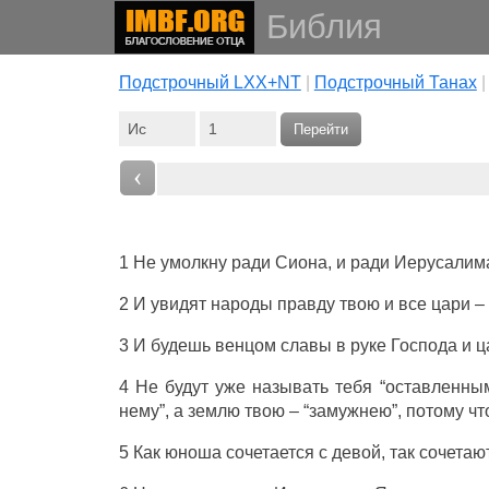
Библия
Подстрочный LXX+NT
|
Подстрочный Танах
Перейти
‹
1 Не умолкну ради Сиона, и ради Иерусалима 
2 И увидят народы правду твою и все цари – 
3 И будешь венцом славы в руке Господа и ц
4 Не будут уже называть тебя “оставленным
нему”, а землю твою – “замужнею”, потому что
5 Как юноша сочетается с девой, так сочетаю