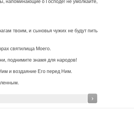
 вы, напоминающие о Господе! не умолкайте,
агам твоим, и сыновья чужих не будут пить
орах святилища Моего.
мни, поднимите знамя для народов!
 Ним и воздаяние Его перед Ним.
вленным.
›