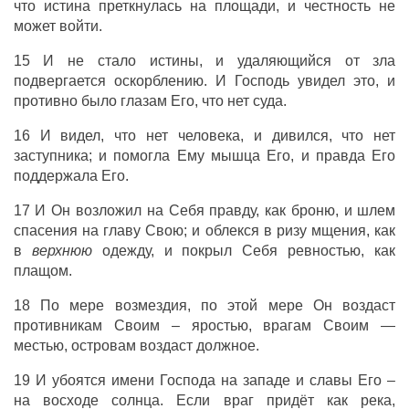
что истина преткнулась на площади, и честность не
может войти.
15 И не стало истины, и удаляющийся от зла
подвергается оскорблению. И Господь увидел это, и
противно было глазам Его, что нет суда.
16 И видел, что нет человека, и дивился, что нет
заступника; и помогла Ему мышца Его, и правда Его
поддержала Его.
17 И Он возложил на Себя правду, как броню, и шлем
спасения на главу Свою; и облекся в ризу мщения, как
в
верхнюю
одежду, и покрыл Себя ревностью, как
плащом.
18 По мере возмездия, по этой мере Он воздаст
противникам Своим – яростью, врагам Своим —
местью, островам воздаст должное.
19 И убоятся имени Господа на западе и славы Его –
на восходе солнца. Если враг придёт как река,