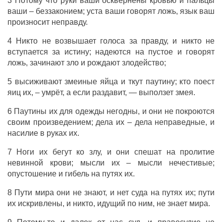
3 Потому что руки ваши осквернены кровью и пальцы
ваши – беззаконием; уста ваши говорят ложь, язык ваш
произносит неправду.
4 Никто не возвышает голоса за правду, и никто не
вступается за истину; надеются на пустое и говорят
ложь, зачинают зло и рождают злодейство;
5 высиживают змеиные яйца и ткут паутину; кто поест
яиц их, – умрёт, а если раздавит, — выползет змея.
6 Паутины их для одежды негодны, и они не покроются
своим произведением; дела их – дела неправедные, и
насилие в руках их.
7 Ноги их бегут ко злу, и они спешат на пролитие
невинной крови; мысли их – мысли нечестивые;
опустошение и гибель на путях их.
8 Пути мира они не знают, и нет суда на путях их; пути
их искривлены, и никто, идущий по ним, не знает мира.