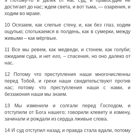
9 Потому-то и далек от нас суд, и правосудие не
достигает до нас; ждем света, и вот тьма, — озарения, и
ходим во мраке.
10 Осязаем, как слепые стену, и, как без глаз, ходим
ощупью; спотыкаемся в полдень, как в сумерки, между
живыми – как мёртвые.
11 Все мы ревем, как медведи, и стонем, как голуби;
ожидаем суда, и нет
его, –
спасения, но оно далеко от
нас.
12 Потому что преступления наши многочисленны
перед Тобой, и грехи наши свидетельствуют против
нас; потому что преступления наши с нами, и
беззакония наши мы знаем.
13 Мы изменили и солгали перед Господом, и
отступили от Бога нашего; говорили клевету и измену,
зачинали и рождали из сердца лживые слова.
14 И суд отступил назад, и правда стала вдали, потому