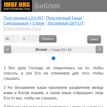
Библия
Подстрочный LXX+NT
|
Подстрочный Танах
|
Cинодальный + Стронг
|
Дословный GNT-LIT
|
Благословение Отца
Перейти
поиск
‹
›
Исаия
– Глава 59 / 66
1 Вот рука Господа не сократилась на то, чтобы
спасать, и ухо Его не отяжелело для того, чтобы
слышать.
2 Но беззакония ваши произвели разделение между
вами и Богом вашим, и грехи ваши отвращают лице
Его
от вас, чтобы не слышать.