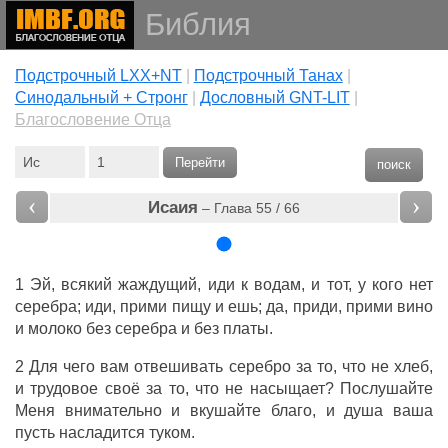
Библия
Подстрочный LXX+NT
|
Подстрочный Танах
|
Cинодальный + Стронг
|
Дословный GNT-LIT
|
Благословение Отца
Перейти
поиск
‹
›
Исаия
– Глава 55 / 66
1 Эй, всякий жаждущий, иди к водам, и тот, у кого нет
серебра; иди, прими пищу и ешь; да, приди, прими вино
и молоко без серебра и без платы.
2 Для чего вам отвешивать серебро за то, что не хлеб,
и трудовое своё за то, что не насыщает? Послушайте
Меня внимательно и вкушайте благо, и душа ваша
пусть насладится туком.