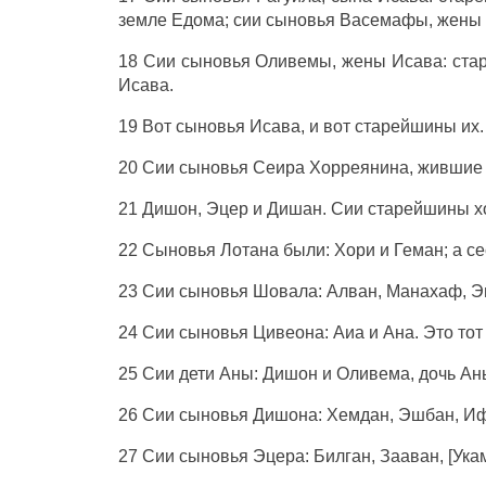
земле Едома; сии сыновья Васемафы, жены 
18 Сии сыновья Оливемы, жены Исава: ста
Исава.
19 Вот сыновья Исава, и вот старейшины их.
20 Сии сыновья Сеира Хорреянина, жившие в
21 Дишон, Эцер и Дишан. Сии старейшины хо
22 Сыновья Лотана были: Хори и Геман; а се
23 Сии сыновья Шовала: Алван, Манахаф, Э
24 Сии сыновья Цивеона: Аиа и Ана. Это тот
25 Сии дети Аны: Дишон и Оливема, дочь Ан
26 Сии сыновья Дишона: Хемдан, Эшбан, Иф
27 Сии сыновья Эцера: Билган, Зааван, [Укам