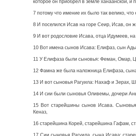
которое он приобрёл в земле ханаанской, и 
7 потому что имение их было так велико, что
8 И поселился Исав на горе Сеир, Исав, он 
9 И вот родословие Исава, отца Идумеев, на
10 Вот имена сынов Исава: Елифаз, сын Ады
11 У Елифаза были сыновья: Феман, Омар, Ц
12 Фамна же была наложница Елифаза, сына
13 И вот сыновья Рагуила: Нахаф и Зерах, 
14 И сии были сыновья Оливемы, дочери Аны
15 Вот старейшины сынов Исава. Сыновья
Кеназ,
16 старейшина Корей, старейшина Гафам, с
17 Сии сыновья Рагуила, сына Исава: ста