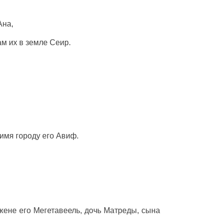
Ана,
м их в земле Сеир.
имя городу его Авиф.
 жене его Мегетавеель, дочь Матреды, сына