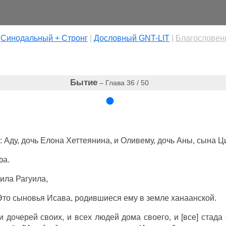
|
Cинодальный + Стронг
|
Дословный GNT-LIT
|
Благословен
Бытие
– Глава 36 / 50
: Аду, дочь Елона Хеттеянина, и Оливему, дочь Аны, сына 
фа.
ила Рагуила,
Это сыновья Исава, родившиеся ему в земле ханаанской.
 дочерей своих, и всех людей дома своего, и [все] стада 