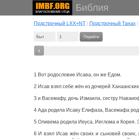
Библия
Подстрочный LXX+NT
|
Подстрочный Танах
Перейти
‹
1 Вот родословие Исава, он же Едом.
2 Исав взял себе жён из дочерей Ханаанских
3 и Васемафу, дочь Измаила, сестру Наваио
4 Ада родила Исаву Елифаза, Васемафа род
5 Оливема родила Иеуса, Иеглома и Корея. 
6 И взял Исав жён своих и сыновей своих, и