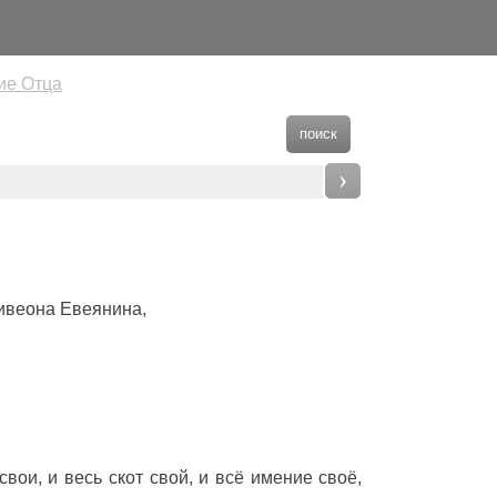
ие Отца
поиск
›
Цивеона Евеянина,
свои, и весь скот свой, и всё имение своё,