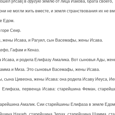
пошёл [Исав] в
другую
землю от лица Иакова, брата своего,
 они не могли жить вместе, и земля странствования их не в
же Едом.
 горе Сеир.
, жены Исава, и Рагуил, сын Васемафы, жены Исава.
ефо, Гафам и Кеназ.
 Исава, и родила Елифазу Амалика. Вот сыновья Ады, жен
Шамма и Миза. Это сыновья Васемафы, жены Исава.
, сына Цивеона, жены Исава: она родила Исаву Иеуса, Ие
 Елифаза, первенца Исава: старейшина Феман, старейш
тарейшина Амалик. Сии старейшины Елифаза в земле Едом
рейшина Нахаф, старейшина Зерах, старейшина Шамма, ст