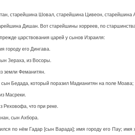
тан, старейшина Шовал, старейшина Цивеон, старейшина 
арейшина Дишан. Вот старейшины хорреев, по старшинства
 прежде царствования царей у сынов Израиля:
мя городу его Дингава.
сын Зераха, из Восоры.
из земли Феманитян.
, сын Бедада, который поразил Мадианитян на поле Моава; 
из Масреки.
з Реховофа, что при реке.
нан, сын Ахбора.
ился по нём Гадар [сын Варада]; имя городу его Пау; имя