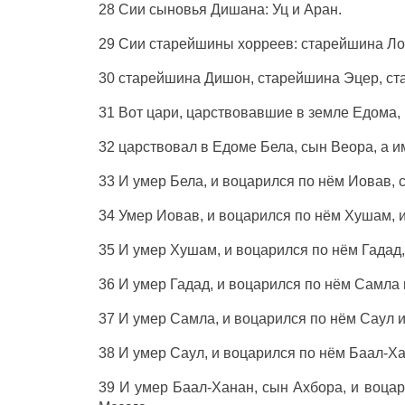
28 Сии сыновья Дишана: Уц и Аран.
29 Сии старейшины хорреев: старейшина Ло
30 старейшина Дишон, старейшина Эцер, ст
31 Вот цари, царствовавшие в земле Едома,
32 царствовал в Едоме Бела, сын Веора, а и
33 И умер Бела, и воцарился по нём Иовав, 
34 Умер Иовав, и воцарился по нём Хушам, 
35 И умер Хушам, и воцарился по нём Гадад
36 И умер Гадад, и воцарился по нём Самла 
37 И умер Самла, и воцарился по нём Саул и
38 И умер Саул, и воцарился по нём Баал-Ха
39 И умер Баал-Ханан, сын Ахбора, и воцар