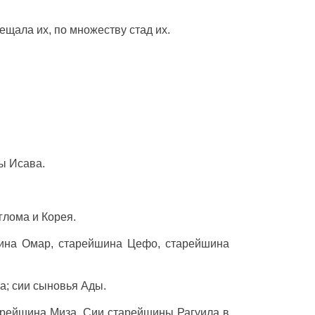
мещала их, по множеству стад их.
ы Исава.
глома и Корея.
ина Омар, старейшина Цефо, старейшина
а; сии сыновья Ады.
арейшина Миза. Сии старейшины Рагуила в