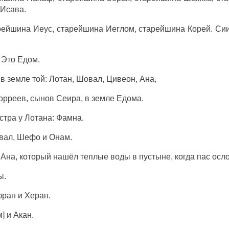
Исава.
рейшина Иеус, старейшина Иеглом, старейшина Корей. С
 Это Едом.
 земле той: Лотан, Шовал, Цивеон, Ана,
рреев, сынов Сеира, в земле Едома.
стра у Лотана: Фамна.
вал, Шефо и Онам.
 Ана, который нашёл теплые воды в пустыне, когда пас осло
ы.
ран и Херан.
] и Акан.