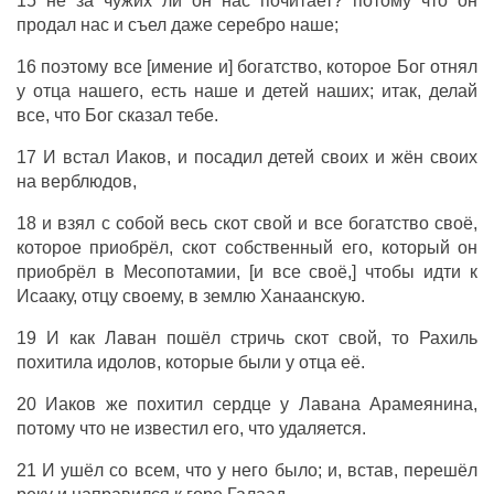
15 не за чужих ли он нас почитает? потому что он
продал нас и съел даже серебро наше;
16 поэтому все [имение и] богатство, которое Бог отнял
у отца нашего, есть наше и детей наших; итак, делай
все, что Бог сказал тебе.
17 И встал Иаков, и посадил детей своих и жён своих
на верблюдов,
18 и взял с собой весь скот свой и все богатство своё,
которое приобрёл, скот собственный его, который он
приобрёл в Месопотамии, [и все своё,] чтобы идти к
Исааку, отцу своему, в землю Ханаанскую.
19 И как Лаван пошёл стричь скот свой, то Рахиль
похитила идолов, которые были у отца её.
20 Иаков же похитил сердце у Лавана Арамеянина,
потому что не известил его, что удаляется.
21 И ушёл со всем, что у него было; и, встав, перешёл