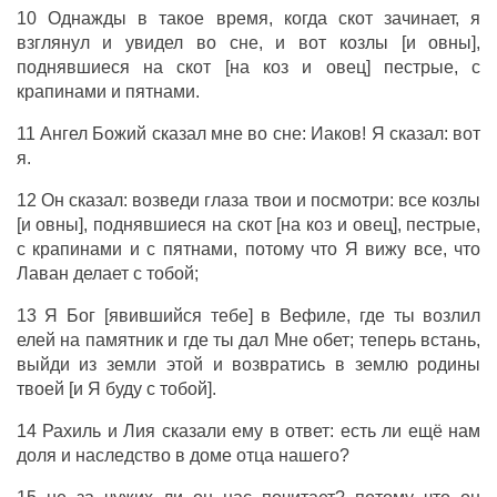
10 Однажды в такое время, когда скот зачинает, я
взглянул и увидел во сне, и вот козлы [и овны],
поднявшиеся на скот [на коз и овец] пестрые, с
крапинами и пятнами.
11 Ангел Божий сказал мне во сне: Иаков! Я сказал: вот
я.
12 Он сказал: возведи глаза твои и посмотри: все козлы
[и овны], поднявшиеся на скот [на коз и овец], пестрые,
с крапинами и с пятнами, потому что Я вижу все, что
Лаван делает с тобой;
13 Я Бог [явившийся тебе] в Вефиле, где ты возлил
елей на памятник и где ты дал Мне обет; теперь встань,
выйди из земли этой и возвратись в землю родины
твоей [и Я буду с тобой].
14 Рахиль и Лия сказали ему в ответ: есть ли ещё нам
доля и наследство в доме отца нашего?