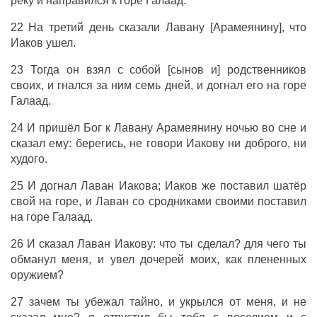
реку и направился к горе Галаад.
22 На третий день сказали Лавану [Арамеянину], что
Иаков ушел.
23 Тогда он взял с собой [сынов и] родственников
своих, и гнался за ним семь дней, и догнал его на горе
Галаад.
24 И пришёл Бог к Лавану Арамеянину ночью во сне и
сказал ему: берегись, не говори Иакову ни доброго, ни
худого.
25 И догнал Лаван Иакова; Иаков же поставил шатёр
свой на горе, и Лаван со сродниками своими поставил
на горе Галаад.
26 И сказал Лаван Иакову: что ты сделал? для чего ты
обманул меня, и увел дочерей моих, как плененных
оружием?
27 зачем ты убежал тайно, и укрылся от меня, и не