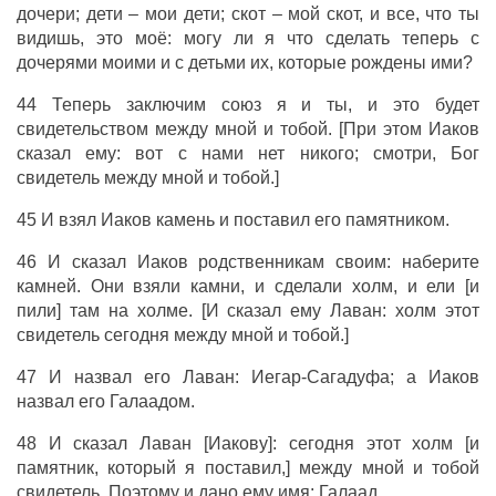
дочери; дети – мои дети; скот – мой скот, и все, что ты
видишь, это моё: могу ли я что сделать теперь с
дочерями моими и с детьми их, которые рождены ими?
44 Теперь заключим союз я и ты, и это будет
свидетельством между мной и тобой. [При этом Иаков
сказал ему: вот с нами нет никого; смотри, Бог
свидетель между мной и тобой.]
45 И взял Иаков камень и поставил его памятником.
46 И сказал Иаков родственникам своим: наберите
камней. Они взяли камни, и сделали холм, и ели [и
пили] там на холме. [И сказал ему Лаван: холм этот
свидетель сегодня между мной и тобой.]
47 И назвал его Лаван: Иегар-Сагадуфа; а Иаков
назвал его Галаадом.
48 И сказал Лаван [Иакову]: сегодня этот холм [и
памятник, который я поставил,] между мной и тобой
свидетель. Поэтому и дано ему имя: Галаад,