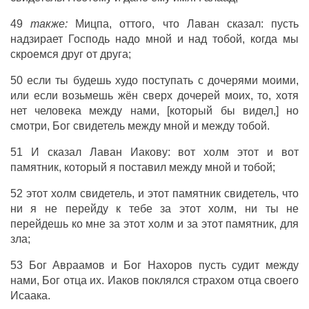
49
также:
Мицпа, оттого, что Лаван сказал: пусть
надзирает Господь надо мной и над тобой, когда мы
скроемся друг от друга;
50 если ты будешь худо поступать с дочерями моими,
или если возьмешь жён сверх дочерей моих, то, хотя
нет человека между нами, [который бы видел,] но
смотри, Бог свидетель между мной и между тобой.
51 И сказал Лаван Иакову: вот холм этот и вот
памятник, который я поставил между мной и тобой;
52 этот холм свидетель, и этот памятник свидетель, что
ни я не перейду к тебе за этот холм, ни ты не
перейдешь ко мне за этот холм и за этот памятник, для
зла;
53 Бог Авраамов и Бог Нахоров пусть судит между
нами, Бог отца их. Иаков поклялся страхом отца своего
Исаака.