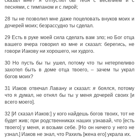
сказал мне? я отпустил бы тебя с веселием и с
песнями, с тимпаном и с лирой;
28 ты не позволил мне даже поцеловать внуков моих и
дочерей моих; безрассудно ты сделал.
29 Есть в руке моей сила сделать вам зло; но Бог отца
вашего вчера говорил ко мне и сказал: берегись, не
говори Иакову ни хорошего, ни худого.
30 Но пусть бы ты ушел, потому что ты нетерпеливо
захотел быть в доме отца твоего, – зачем ты украл
богов моих?
31 Иаков отвечал Лавану и сказал:
я
боялся, потому
что я думал, не отнял бы ты у меня дочерей своих [и
всего моего].
32 [И сказал Иаков:] у кого найдешь богов твоих, тот не
будет жив; при родственниках наших узнавай, что [есть
твоего] у меня, и возьми себе. [Но он ничего у него не
узнал.] Иаков не знал, что Рахиль [жена его] украла их.