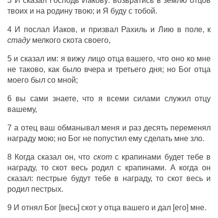
3 И сказал Господь Иакову: возвратись в землю отцов
твоих и на родину твою; и Я буду с тобой.
4 И послал Иаков, и призвал Рахиль и Лию в поле, к
стаду
мелкого скота своего,
5 и сказал им: я вижу лицо отца вашего, что оно ко мне
не таково, как было вчера и третьего дня; но Бог отца
моего был со мной;
6 вы сами знаете, что я всеми силами служил отцу
вашему,
7 а отец ваш обманывал меня и раз десять переменял
награду мою; но Бог не попустил ему сделать мне зло.
8 Когда сказал он, что
скот
с крапинами будет тебе в
награду, то скот весь родил с крапинами. А когда он
сказал: пестрые будут тебе в награду, то скот весь и
родил пестрых.
9 И отнял Бог [весь] скот у отца вашего и дал [его] мне.