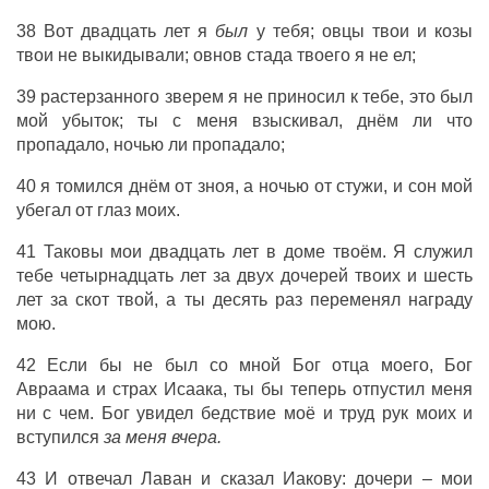
38 Вот двадцать лет я
был
у тебя; овцы твои и козы
твои не выкидывали; овнов стада твоего я не ел;
39 растерзанного зверем я не приносил к тебе, это был
мой убыток; ты с меня взыскивал, днём ли что
пропадало, ночью ли пропадало;
40 я томился днём от зноя, а ночью от стужи, и сон мой
убегал от глаз моих.
41 Таковы мои двадцать лет в доме твоём. Я служил
тебе четырнадцать лет за двух дочерей твоих и шесть
лет за скот твой, а ты десять раз переменял награду
мою.
42 Если бы не был со мной Бог отца моего, Бог
Авраама и страх Исаака, ты бы теперь отпустил меня
ни с чем. Бог увидел бедствие моё и труд рук моих и
вступился
за меня вчера.
43 И отвечал Лаван и сказал Иакову: дочери – мои