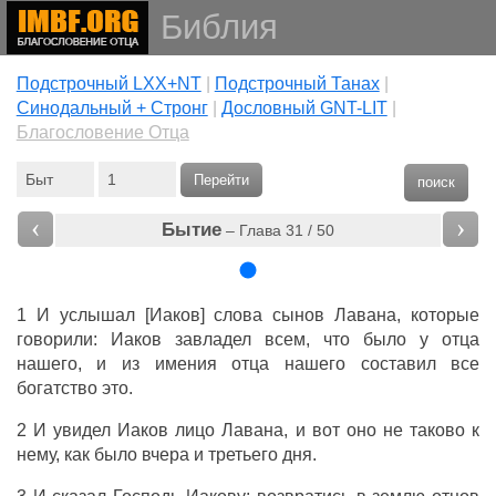
Библия
Подстрочный LXX+NT
|
Подстрочный Танах
|
Cинодальный + Стронг
|
Дословный GNT-LIT
|
Благословение Отца
Перейти
поиск
‹
›
Бытие
– Глава 31 / 50
1 И услышал [Иаков] слова сынов Лавана, которые
говорили: Иаков завладел всем, что было у отца
нашего, и из имения отца нашего составил все
богатство это.
2 И увидел Иаков лицо Лавана, и вот оно не таково к
нему, как было вчера и третьего дня.