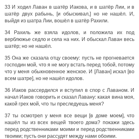
33 И ходил Лаван в шатёр Иакова, и в шатёр Лии, и в
шатёр двух рабынь, [и обыскивал,] но не нашёл. И,
выйдя из шатра Лии, вошёл в шатёр Рахили.
34 Рахиль же взяла идолов, и положила их под
верблюжье седло и села на них. И обыскал Лаван весь
шатёр; но не нашёл.
35 Она же сказала отцу своему: пусть не прогневается
господин мой, что я не могу встать перед тобой, потому
что у меня обыкновенное женское. И [Лаван] искал [во
всем шатре], но не нашёл идолов.
36 Иаков рассердился и вступил в спор с Лаваном. И
начал Иаков говорить и сказал Лавану: какая вина моя,
какой грех мой, что ты преследуешь меня?
37 ты осмотрел у меня все вещи [в доме моем], что
нашёл ты из всех вещей твоего дома? покажи здесь
перед родственниками моими и перед родственниками
твоими; пусть они рассудят между нами обоими.