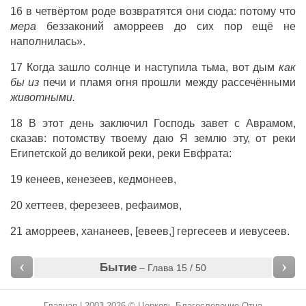
16 в четвёртом роде возвратятся они сюда: потому что
мера
беззаконий аморреев до сих пор ещё не
наполнилась».
17 Когда зашло солнце и наступила тьма, вот дым
как
бы из
печи и пламя огня прошли между рассечёнными
животными.
18 В этот день заключил Господь завет с Аврамом,
сказав: потомству твоему даю Я землю эту, от реки
Египетской до великой реки, реки Евфрата:
19 кенеев, кенезеев, кедмонеев,
20 хеттеев, ферезеев, рефаимов,
21 аморреев, хананеев, [евеев,] гергесеев и иевусеев.
‹
›
Бытие
– Глава 15 / 50
Главная
| 2003-2026 © Церковь Благословение Отца