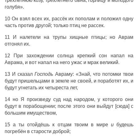
трёхлетнюю козу, трехлетнего овна, горлицу и молодого
голубя».
10 Он взял всех их, рассёк их пополам и положил одну
часть против другой; только птиц не рассек.
11 И налетели на трупы хищные птицы; но Аврам
отгонял их.
12 При захождении солнца крепкий сон напал на
Аврама, и вот напал на него ужас и мрак великий.
13 И сказал
Господь
Авраму: «Знай, что потомки твои
будут пришельцами в земле не своей, и поработят их, и
будут угнетать их четыреста лет,
14 но Я произведу суд над народом, у которого они
будут в порабощении; после этого они выйдут [сюда] с
большим имуществом,
15 а ты отойдёшь к отцам твоим в мире
и
будешь
погребён в старости доброй;