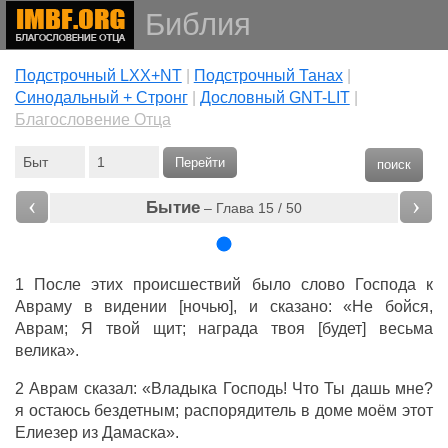
Библия
Подстрочный LXX+NT
|
Подстрочный Танах
|
Cинодальный + Стронг
|
Дословный GNT-LIT
|
Благословение Отца
Перейти
поиск
‹
›
Бытие
– Глава 15 / 50
1 После этих происшествий было слово Господа к
Авраму в видении [ночью], и сказано: «Не бойся,
Аврам; Я твой щит; награда твоя [будет] весьма
велика».
2 Аврам сказал: «Владыка Господь! Что Ты дашь мне?
я остаюсь бездетным; распорядитель в доме моём этот
Елиезер из Дамаска».