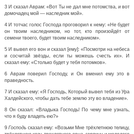
3 И сказал Аврам: «Вот Ты не дал мне потомства, и вот
домочадец мой — наследник мой».
4 И тотчас голос Господа проговорил к нему: «Не будет
он твоим наследником, но тот, кто произойдёт от
семени твоего, будет твоим наследником».
5 И вывел его вон и сказал [ему]: «Посмотри на небеса
и сосчитай звёзды, если ты можешь счесть их». И
сказал ему: «Столько будет у тебя потомков».
6 Аврам поверил Господу, и Он вменил ему это в
праведность.
7 И сказал ему: «Я Господь, Который вывел тебя из Ура
Халдейского, чтобы дать тебе землю эту во владение».
8 Он сказал: «Владыка Господь! По чему мне узнать,
что я буду владеть ею?»
9
Господь
сказал ему: «Возьми Мне трёхлетнюю телицу,