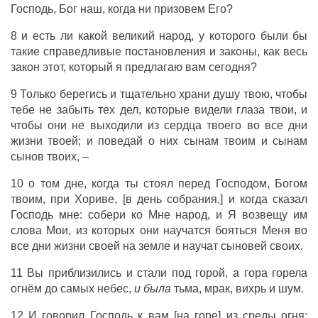
Господь, Бог наш, когда ни призовем Его?
8 и есть ли какой великий народ, у которого были бы
такие справедливые постановления и законы, как весь
закон этот, который я предлагаю вам сегодня?
9 Только берегись и тщательно храни душу твою, чтобы
тебе не забыть тех дел, которые видели глаза твои, и
чтобы они не выходили из сердца твоего во все дни
жизни твоей; и поведай о них сынам твоим и сынам
сынов твоих, –
10 о том дне, когда ты стоял перед Господом, Богом
твоим, при Хориве, [в день собрания,] и когда сказал
Господь мне: собери ко Мне народ, и Я возвещу им
слова Мои, из которых они научатся бояться Меня во
все дни жизни своей на земле и научат сыновей своих.
11 Вы приблизились и стали под горой, а гора горела
огнём до самых небес,
и была
тьма, мрак, вихрь и шум.
12 И говорил Господь к вам [на горе] из среды огня;