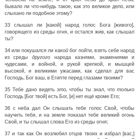
бывало ли что-нибудь такое, как это великое дело, или
слыхано ли подобное этому?
33 слышал ли [какой] народ голос Бога [живого],
говорящего из среды огня, и остался жив, как слышал
ты?
34 или покушался ли
какой
бог пойти, взять себе народ
из среды
другого
народа казнями, знамениями и
чудесами, и войной, и рукой крепкой, и мышцей
высокой, и великими ужасами, как сделал для вас
Господь, Бог ваш, в Египте перед глазами твоими?
35 Тебе дано видеть
это,
чтобы ты знал, что
только
Господь [Бог твой] есть Бог, [и] нет ещё кроме Его;
36 с неба дал Он слышать тебе голос Свой, чтобы
научить тебя, и на земле показал тебе великий огонь
Свой, и ты слышал слова Его из среды огня;
37 и так как Он возлюбил отцов твоих и избрал [вас,]