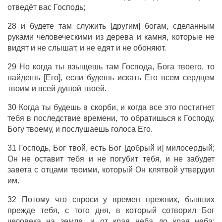
отведёт вас Господь;
28 и будете там служить [другим] богам, сделанным
руками человеческими из дерева и камня, которые не
видят и не слышат, и не едят и не обоняют.
29 Но когда ты взыщешь там Господа, Бога твоего, то
найдешь [Его], если будешь искать Его всем сердцем
твоим и всей душой твоей.
30 Когда ты будешь в скорби, и когда все это постигнет
тебя в последствие времени, то обратишься к Господу,
Богу твоему, и послушаешь голоса Его.
31 Господь, Бог твой, есть Бог [добрый и] милосердый;
Он не оставит тебя и не погубит тебя, и не забудет
завета с отцами твоими, который Он клятвой утвердил
им.
32 Потому что спроси у времен прежних, бывших
прежде тебя, с того дня, в который сотворил Бог
человека на земле, и от края неба до края неба: