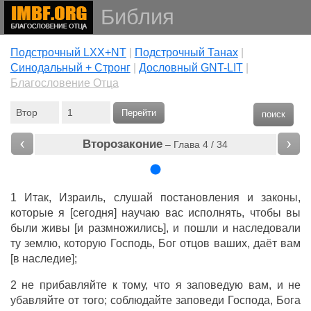
Библия
Подстрочный LXX+NT
|
Подстрочный Танах
|
Cинодальный + Стронг
|
Дословный GNT-LIT
|
Благословение Отца
Перейти
поиск
‹
›
Второзаконие
– Глава 4 / 34
1 Итак, Израиль, слушай постановления и законы,
которые я [сегодня] научаю вас исполнять, чтобы вы
были живы [и размножились], и пошли и наследовали
ту землю, которую Господь, Бог отцов ваших, даёт вам
[в наследие];
2 не прибавляйте к тому, что я заповедую вам, и не
убавляйте от того; соблюдайте заповеди Господа, Бога