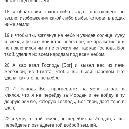
летает под небесами,
18 изображения какого-либо [гада,] ползающего по
земле, изображения какой-либо рыбы, которая в водах
ниже земли;
19 и чтобы ты, взглянув на небо и увидев солнце, луну
и звёзды [и] все воинство небесное, не прельстился и
не поклонился им и не служил им, так как Господь, Бог
твой, уделил их всем народам под всем небом.
20 А вас взял Господь [Бог] и вывел вас из печи
железной, из Египта, чтобы вы были народом Его
удела, как это ныне
видно.
21 И Господь [Бог] прогневался на меня за вас, и
клялся, что я не перейду за Иордан и не войду в ту
добрую землю, которую Господь, Бог твой, даёт тебе в
удел;
22 я умру в этой земле, не перейдя за Иордан, а вы
перейдете и овладеете той доброй землей.