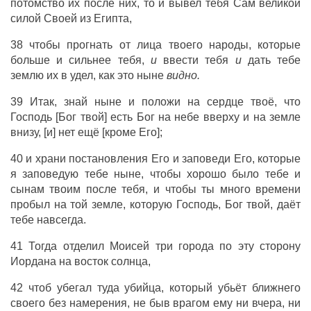
потомство их после них, то и вывел тебя Сам великой
силой Своей из Египта,
38 чтобы прогнать от лица твоего народы, которые
больше и сильнее тебя,
и
ввести тебя
и
дать тебе
землю их в удел, как это ныне
видно.
39 Итак, знай ныне и положи на сердце твоё, что
Господь [Бог твой] есть Бог на небе вверху и на земле
внизу, [и] нет ещё [кроме Его];
40 и храни постановления Его и заповеди Его, которые
я заповедую тебе ныне, чтобы хорошо было тебе и
сынам твоим после тебя, и чтобы ты много времени
пробыл на той земле, которую Господь, Бог твой, даёт
тебе навсегда.
41 Тогда отделил Моисей три города по эту сторону
Иордана на восток солнца,
42 чтоб убегал туда убийца, который убьёт ближнего
своего без намерения, не быв врагом ему ни вчера, ни