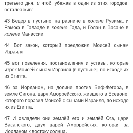
третьего дня,
и
чтоб, убежав в один из этих городов,
остался жив:
43 Бецер в пустыне, на равнине в
колене
Рувима, и
Рамоф в Галааде в
колене
Гада, и Голан в Васане в
колене
Манассии.
44 Вот закон, который предложил Моисей сынам
Израиля;
45 вот повеления, постановления и уставы, которые
изрёк Моисей сынам Израиля [в пустыне], по исходе их
из Египта,
46 за Иорданом, на долине против Беф-Фегора, в
земле Сигона, царя Аморрейского, жившего в Есевоне,
которого поразил Моисей с сынами Израиля, по исходе
их из Египта.
47 И овладели они землёй его и землёй Ога, царя
Васанского, двух царей Аморрейских, которая за
Иорданом к востоку солнца,