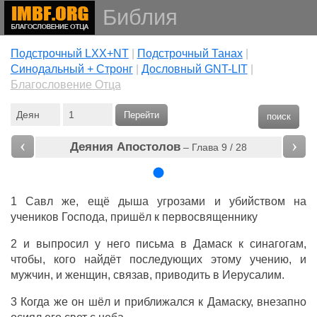
Библия
Подстрочный LXX+NT
|
Подстрочный Танах
|
Cинодальный + Стронг
|
Дословный GNT-LIT
|
Благословение Отца
Перейти
поиск
‹
›
Деяния Апостолов
– Глава 9 / 28
1 Савл же, ещё дыша угрозами и убийством на
учеников Господа, пришёл к первосвященнику
2 и выпросил у него письма в Дамаск к синагогам,
чтобы, кого найдёт последующих этому учению, и
мужчин, и женщин, связав, приводить в Иерусалим.
3 Когда же он шёл и приближался к Дамаску, внезапно