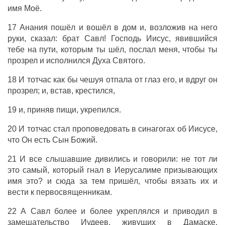
имя Моё.
17 Анания пошёл и вошёл в дом и, возложив на него
руки, сказал: брат Савл! Господь Иисус, явившийся
тебе на пути, которым ты шёл, послал меня, чтобы ты
прозрел и исполнился Духа Святого.
18 И тотчас как бы чешуя отпала от глаз его, и вдруг он
прозрел; и, встав, крестился,
19 и, приняв пищи, укрепился.
20 И тотчас стал проповедовать в синагогах об Иисусе,
что Он есть Сын Божий.
21 И все слышавшие дивились и говорили: не тот ли
это самый, который гнал в Иерусалиме призывающих
имя это? и сюда за тем пришёл, чтобы вязать их и
вести к первосвященникам.
22 А Савл более и более укреплялся и приводил в
замешательство Иудеев, живущих в Дамаске,