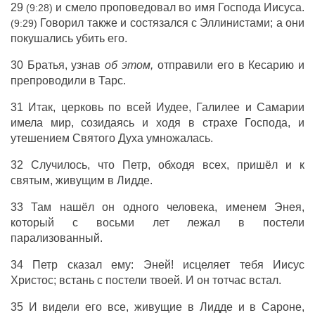
29
и смело проповедовал во имя Господа Иисуса.
(9:28)
Говорил также и состязался с Эллинистами; а они
(9:29)
покушались убить его.
30 Братья, узнав
об этом,
отправили его в Кесарию и
препроводили в Тарс.
31 Итак, церковь по всей Иудее, Галилее и Самарии
имела мир, созидаясь и ходя в страхе Господа, и
утешением Святого Духа умножалась.
32 Случилось, что Петр, обходя всех, пришёл и к
святым, живущим в Лидде.
33 Там нашёл он одного человека, именем Энея,
который с восьми лет лежал в постели
парализованный.
34 Петр сказал ему: Эней! исцеляет тебя Иисус
Христос; встань с постели твоей. И он тотчас встал.
35 И видели его все, живущие в Лидде и в Сароне,