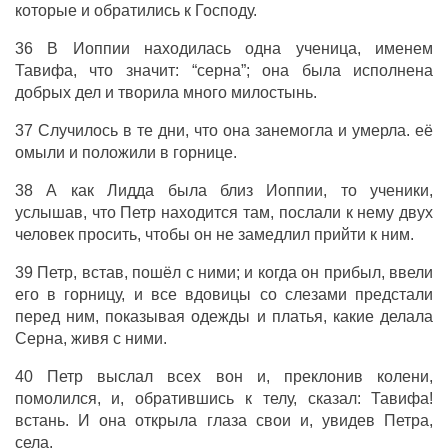
которые и обратились к Господу.
36 В Иоппии находилась одна ученица, именем
Тавифа, что значит: “серна”; она была исполнена
добрых дел и творила много милостынь.
37 Случилось в те дни, что она занемогла и умерла. её
омыли и положили в горнице.
38 А как Лидда была близ Иоппии, то ученики,
услышав, что Петр находится там, послали к нему двух
человек просить, чтобы он не замедлил прийти к ним.
39 Петр, встав, пошёл с ними; и когда он прибыл, ввели
его в горницу, и все вдовицы со слезами предстали
перед ним, показывая одежды и платья, какие делала
Серна, живя с ними.
40 Петр выслал всех вон и, преклонив колени,
помолился, и, обратившись к телу, сказал: Тавифа!
встань. И она открыла глаза свои и, увидев Петра,
села.