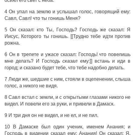
осиял его свет с неба.
4 Он упал на землю и услышал голос, говорящий ему:
Савл, Савл! что ты гонишь Меня?
5 Он сказал: кто Ты, Господь? Господь же сказал: Я
Иисус, Которого ты гонишь. [[Трудно тебе идти против
рожна.
6 Он в трепете и ужасе сказал: Господь! что повелишь
мне делать? И Господь
сказал
ему:]] встань и иди в
город; и сказано будет тебе, что тебе надобно делать.
7 Люди же, шедшие с ним, стояли в оцепенении, слыша
голос, а никого не видя.
8 Савл встал с земли, и с открытыми глазами никого не
видел. И повели его за руки, и привели в Дамаск.
9 И три дня он не видел, и не ел, и не пил.
10 В Дамаске был один ученик, именем Анания; и
Господь в видении сказал ему: Анания! Он сказал: Я,