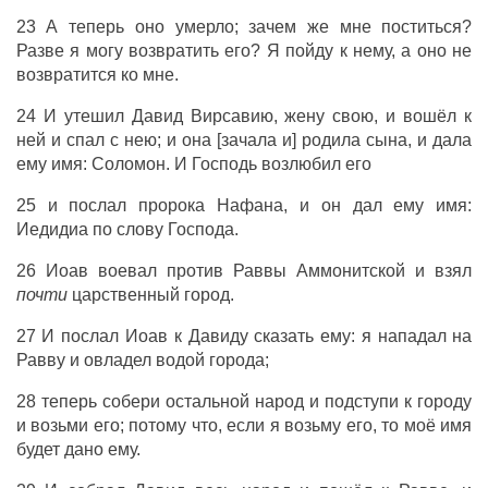
23 А теперь оно умерло; зачем же мне поститься?
Разве я могу возвратить его? Я пойду к нему, а оно не
возвратится ко мне.
24 И утешил Давид Вирсавию, жену свою, и вошёл к
ней и спал с нею; и она [зачала и] родила сына, и дала
ему имя: Соломон. И Господь возлюбил его
25 и послал пророка Нафана, и он дал ему имя:
Иедидиа по слову Господа.
26 Иоав воевал против Раввы Аммонитской и взял
почти
царственный город.
27 И послал Иоав к Давиду сказать ему: я нападал на
Равву и овладел водой города;
28 теперь собери остальной народ и подступи к городу
и возьми его; потому что, если я возьму его, то моё имя
будет дано ему.