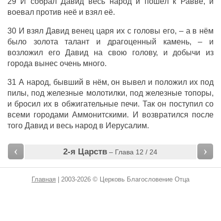
29 И собрал Давид весь народ и пошёл к Равве, и
воевал против неё и взял её.
30 И взял Давид венец царя их с головы его, – а в нём
было золота талант и драгоценный камень, – и
возложил его Давид на свою голову, и добычи из
города вынес очень много.
31 А народ, бывший в нём, он вывел и положил их под
пилы, под железные молотилки, под железные топоры,
и бросил их в обжигательные печи. Так он поступил со
всеми городами Аммонитскими. И возвратился после
того Давид и весь народ в Иерусалим.
‹
›
2-я Царств
– Глава 12 / 24
Главная
| 2003-2026 © Церковь Благословение Отца