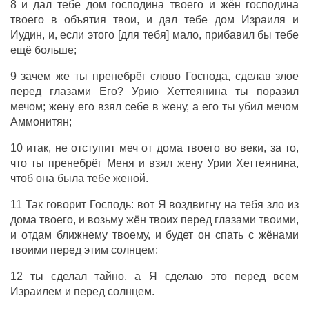
8 и дал тебе дом господина твоего и жён господина
твоего в объятия твои, и дал тебе дом Израиля и
Иудин, и, если этого [для тебя] мало, прибавил бы тебе
ещё больше;
9 зачем же ты пренебрёг слово Господа, сделав злое
перед глазами Его? Урию Хеттеянина ты поразил
мечом; жену его взял себе в жену, а его ты убил мечом
Аммонитян;
10 итак, не отступит меч от дома твоего во веки, за то,
что ты пренебрёг Меня и взял жену Урии Хеттеянина,
чтоб она была тебе женой.
11 Так говорит Господь: вот Я воздвигну на тебя зло из
дома твоего, и возьму жён твоих перед глазами твоими,
и отдам ближнему твоему, и будет он спать с жёнами
твоими перед этим солнцем;
12 ты сделал тайно, а Я сделаю это перед всем
Израилем и перед солнцем.