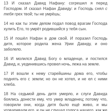
13 И сказал Давид Нафану: согрешил я перед
Господом. И сказал Нафан Давиду: и Господь снял
с
тебя
грех твой; ты не умрёшь;
14 но как ты этим делом подал повод врагам Господа
хулить Его, то умрёт родившийся у тебя сын.
15 И пошёл Нафан в дом свой. И поразил Господь
дитя, которое родила жена Урии Давиду, и оно
заболело.
16 И молился Давид Богу о младенце, и постился
Давид, и, уединившись провел ночь, лежа на земле.
17 И вошли к нему старейшины дома его, чтобы
поднять его с земли; но он не хотел, и не ел с ними
хлеба.
18 На седьмой день дитя умерло, и слуги Давида
боялись донести ему, что умер младенец; потому что,
говорили они, когда дитя было ещё живо, и мы
уговаривали его, и он не слушал голоса нашего, как же