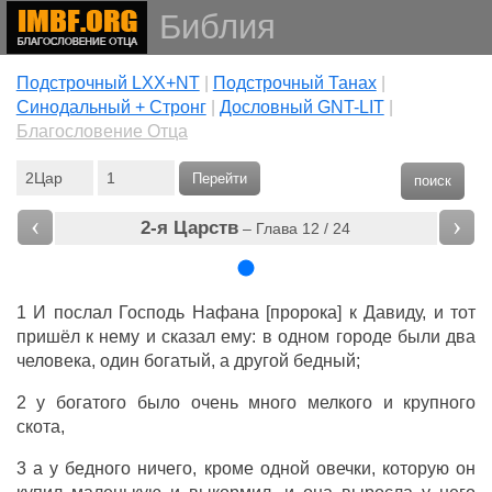
Библия
Подстрочный LXX+NT
|
Подстрочный Танах
|
Cинодальный + Стронг
|
Дословный GNT-LIT
|
Благословение Отца
Перейти
поиск
‹
›
2-я Царств
– Глава 12 / 24
1 И послал Господь Нафана [пророка] к Давиду, и тот
пришёл к нему и сказал ему: в одном городе были два
человека, один богатый, а другой бедный;
2 у богатого было очень много мелкого и крупного
скота,
3 а у бедного ничего, кроме одной овечки, которую он