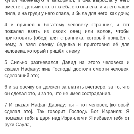
купил маленькую и выкормил, и она выросла у него
вместе с детьми его; от хлеба его она ела, и из его чаши
пила, и на груди у него спала, и была для него, как дочь;
4 и пришёл к богатому человеку странник, и тот
пожалел взять из своих овец или волов, чтобы
приготовить [обед] для странника, который пришёл к
нему, а взял овечку бедняка и приготовил её для
человека, который пришёл к нему.
5 Сильно разгневался Давид на этого человека и
сказал Нафану: жив Господь! достоин смерти человек,
сделавший это;
6 и за овечку он должен заплатить вчетверо, за то, что
он сделал это, и за то, что не имел сострадания.
7 И сказал Нафан Давиду: ты – тот человек, [который
сделал это]. Так говорит Господь Бог Израиля: Я
помазал тебя в царя над Израилем и Я избавил тебя от
руки Саула,