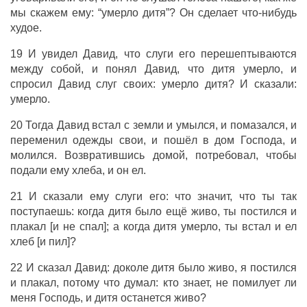
мы скажем ему: “умерло дитя”? Он сделает что-нибудь
худое.
19 И увидел Давид, что слуги его перешептываются
между собой, и понял Давид, что дитя умерло, и
спросил Давид слуг своих: умерло дитя? И сказали:
умерло.
20 Тогда Давид встал с земли и умылся, и помазался, и
переменил одежды свои, и пошёл в дом Господа, и
молился. Возвратившись домой, потребовал, чтобы
подали ему хлеба, и он ел.
21 И сказали ему слуги его: что значит, что ты так
поступаешь: когда дитя было ещё живо, ты постился и
плакал [и не спал]; а когда дитя умерло, ты встал и ел
хлеб [и пил]?
22 И сказал Давид: доколе дитя было живо, я постился
и плакал, потому что думал: кто знает, не помилует ли
меня Господь, и дитя останется живо?