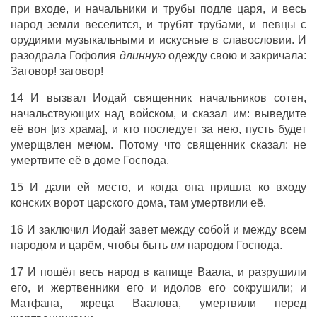
при входе, и начальники и трубы подле царя, и весь
народ земли веселится, и трубят трубами, и певцы с
орудиями музыкальными и искусные в славословии. И
разодрала Гофолия
длинную
одежду свою и закричала:
Заговор! заговор!
14 И вызвал Иодай священник начальников сотен,
начальствующих над войском, и сказал им: выведите
её вон [из храма], и кто последует за нею, пусть будет
умерщвлен мечом. Потому что священник сказал: не
умертвите её в доме Господа.
15 И дали ей место, и когда она пришла ко входу
конских ворот царского дома, там умертвили её.
16 И заключил Иодай завет между собой и между всем
народом и царём, чтобы быть
им
народом Господа.
17 И пошёл весь народ в капище Ваала, и разрушили
его, и жертвенники его и идолов его сокрушили; и
Матфана, жреца Ваалова, умертвили перед