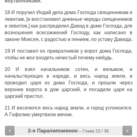
жертвенниками.
18 И поручил Иодай дела дома Господа священникам и
левитам, [и восстановил дневные череды священников
и левитов,] как распределил Давид в доме Господа, для
возношения всесожжений Господу, как написано в
законе Моисея, с радостью и пением, по уставу Давида.
19 И поставил он привратников у ворот дома Господа,
чтобы не
мог
входить нечистый почему-нибудь.
20 И взял начальников сотен, и вельмож, и
начальствующих в народе, и весь народ земли, и
проводил царя из дома Господа, и прошли через
верхние ворота в дом царский, и посадили царя на
царский престол.
21 И веселился весь народ земли, и город успокоился.
А Гофолию умертвили мечом.
‹
›
2-я Паралипоменон
– Глава 23 / 36