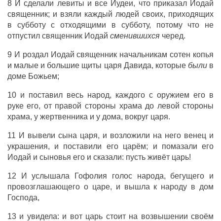
8 И сделали левиты и все Иудеи, что приказал Иодай
священник; и взяли каждый людей своих, приходящих
в субботу с отходящими в субботу, потому что не
отпустил священник Иодай
сменившихся
черед.
9 И роздал Иодай священник начальникам сотен копья
и малые и большие щиты царя Давида, которые
были
в
доме Божьем;
10 и поставил весь народ, каждого с оружием его в
руке его, от правой стороны храма до левой стороны
храма, у жертвенника и у дома, вокруг царя.
11 И вывели сына царя, и возложили на него венец и
украшения, и поставили его царём; и помазали его
Иодай и сыновья его и сказали: пусть живёт царь!
12 И услышала Гофолия голос народа, бегущего и
провозглашающего о царе, и вышла к народу в дом
Господа,
13 и увидела: и вот царь стоит на возвышении своём