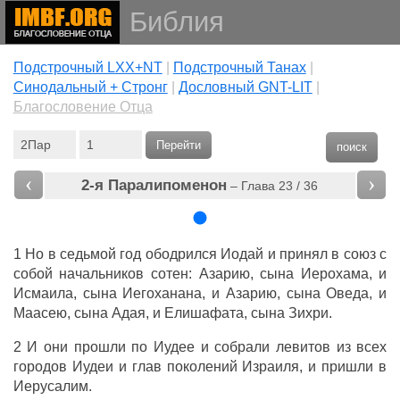
Библия
Подстрочный LXX+NT
|
Подстрочный Танах
|
Cинодальный + Стронг
|
Дословный GNT-LIT
|
Благословение Отца
Перейти
поиск
‹
›
2-я Паралипоменон
– Глава 23 / 36
1 Но в седьмой год ободрился Иодай и принял в союз с
собой начальников сотен: Азарию, сына Иерохама, и
Исмаила, сына Иегоханана, и Азарию, сына Оведа, и
Маасею, сына Адая, и Елишафата, сына Зихри.
2 И они прошли по Иудее и собрали левитов из всех
городов Иудеи и глав поколений Израиля, и пришли в
Иерусалим.