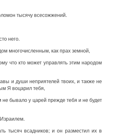
Соломон тысячу всесожжений.
то него.
одом многочисленным, как прах земной,
ому что кто может управлять этим народом
славы и души неприятелей твоих, и также не
ым Я воцарил тебя,
м не бывало у царей прежде тебя и не будет
 Израилем.
ть тысяч всадников; и он разместил их в