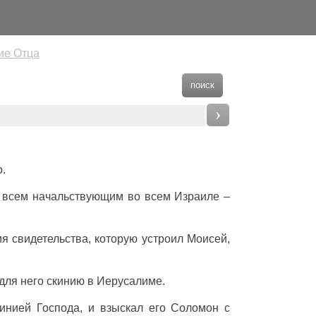
ие Отца
поиск
›
о.
и всем начальствующим во всем Израиле –
я свидетельства, которую устроил Моисей,
 для него скинию в Иерусалиме.
инией Господа, и взыскал его Соломон с