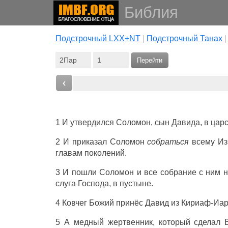
Библия
Подстрочный LXX+NT
|
Подстрочный Танах
Перейти
‹
1 И утвердился Соломон, сын Давида, в царс
2 И приказал Соломон
собраться
всему Из
главам поколений.
3 И пошли Соломон и все собрание с ним на
слуга Господа, в пустыне.
4 Ковчег Божий принёс Давид из Кириаф-Иари
5 А медный жертвенник, который сделал 