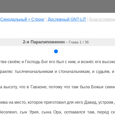
|
Cинодальный + Стронг
|
Дословный GNT-LIT
|
Благословен
2-я Паралипоменон
– Глава 1 / 36
тве своём; и Господь Бог его
был
с ним, и вознёс его высок
раилю: тысяченачальникам и стоначальникам, и судьям, 
 высоту, что в Гаваоне, потому что там была Божья скини
ма на место, которое приготовил для него Давид, устроив
Веселеил, сын Урия, сына Ора,
оставался
там, перед ск