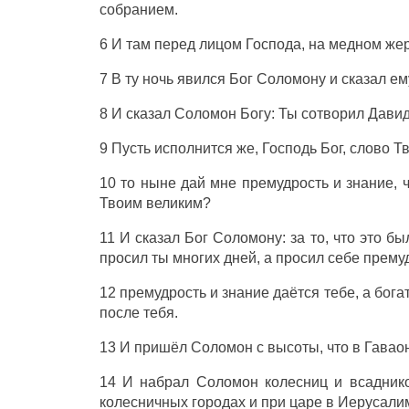
собранием.
6 И там перед лицом Господа, на медном же
7 В ту ночь явился Бог Соломону и сказал ему
8 И сказал Соломон Богу: Ты сотворил Давид
9 Пусть исполнится же, Господь Бог, слово Т
10 то ныне дай мне премудрость и знание, 
Твоим великим?
11 И сказал Бог Соломону: за то, что это б
просил ты многих дней, а просил себе прему
12 премудрость и знание даётся тебе, а бог
после тебя.
13 И пришёл Соломон с высоты, что в Гаваон
14 И набрал Соломон колесниц и всаднико
колесничных городах и при царе в Иерусали