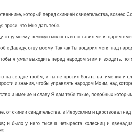
ртвеннике, который перед скинией свидетельства, вознёс 
: проси, что Мне дать тебе.
у, отцу моему, великую милость и поставил меня царём вмес
воё к Давиду, отцу моему. Так как Ты воцарил меня над нар
чтобы я
умел
выходить перед народом этим и входить, пот
ыло на сердце твоём, и ты не просил богатства, имения и 
дрости и знания, чтобы управлять народом Моим, над котор
атство и имение и славу Я дам тебе такие, подобных которы
е, от скинии свидетельства, в Иерусалим и царствовал над
в; и было у него тысяча четыреста колесниц и двенадца
ме.