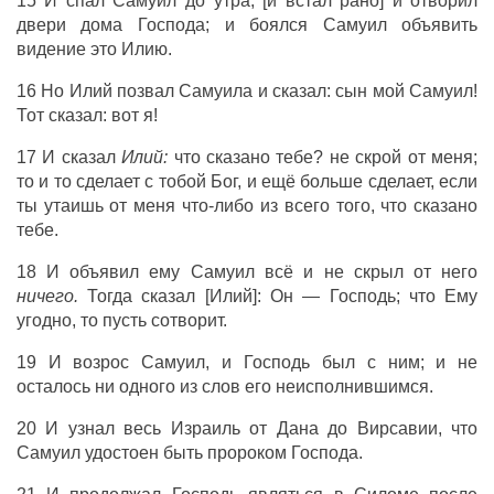
15 И спал Самуил до утра, [и встал рано] и отворил
двери дома Господа; и боялся Самуил объявить
видение это Илию.
16 Но Илий позвал Самуила и сказал: сын мой Самуил!
Тот сказал: вот я!
17 И сказал
Илий:
что сказано тебе? не скрой от меня;
то и то сделает с тобой Бог, и ещё больше сделает, если
ты утаишь от меня что-либо из всего того, что сказано
тебе.
18 И объявил ему Самуил всё и не скрыл от него
ничего.
Тогда сказал [Илий]: Он — Господь; что Ему
угодно, то пусть сотворит.
19 И возрос Самуил, и Господь был с ним; и не
осталось ни одного из слов его неисполнившимся.
20 И узнал весь Израиль от Дана до Вирсавии, что
Самуил удостоен быть пророком Господа.