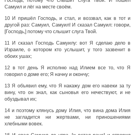
Господь, потому что слышит слуга Твой. И пошёл
Самуил и лёг на месте своём.
10 И пришёл Господь, и стал, и воззвал, как в тот и
другой раз: Самуил, Самуил! И сказал Самуил: говори,
[Господь,] потому что слышит слуга Твой.
11 И сказал Господь Самуилу: вот Я сделаю дело в
Израиле, о котором кто услышит, у того зазвенит в
обоих ушах;
12 в тот день Я исполню над Илием все то, что Я
говорил о доме его; Я начну и окончу;
13 Я объявил ему, что Я накажу дом его навеки за ту
вину, что он знал, как сыновья его нечествуют, и не
обуздывал их;
14 и поэтому клянусь дому Илия, что вина дома Илия
не загладится ни жертвами, ни приношениями
хлебными вовек.