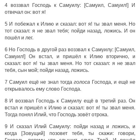
4 воззвал Господь к Самуилу: [Самуил, Самуил!] И
отвечал он: вот я!
5 И побежал к Илию и сказал: вот я! ты звал меня. Но
тот сказал: я не звал тебя; пойди назад, ложись. И он
пошёл и лег.
6 Но Господь в другой раз воззвал к Самуилу: [Самуил,
Самуил!] Он встал, и пришёл к Илию вторично, и
сказал: вот я! ты звал меня. Но тот сказал: я не звал
тебя, сын мой; пойди назад, ложись.
7 Самуил ещё не знал тогда
голоса
Господа, и ещё не
открывалось ему слово Господа.
8 И воззвал Господь к Самуилу ещё в третий раз. Он
встал и пришёл к Илию и сказал: вот я! ты звал меня.
Тогда понял Илий, что Господь зовёт отрока.
9 И сказал Илий Самуилу: пойди назад и ложись, и
когда [Зовущий] позовет тебя, ты скажи: говори,