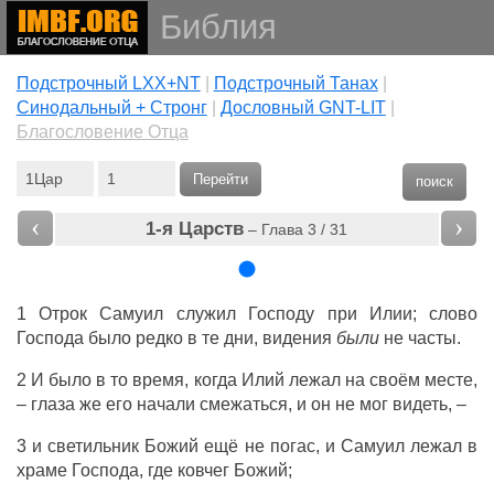
Библия
Подстрочный LXX+NT
|
Подстрочный Танах
|
Cинодальный + Стронг
|
Дословный GNT-LIT
|
Благословение Отца
Перейти
поиск
‹
›
1-я Царств
– Глава 3 / 31
1 Отрок Самуил служил Господу при Илии; слово
Господа было редко в те дни, видения
были
не часты.
2 И было в то время, когда Илий лежал на своём месте,
– глаза же его начали смежаться, и он не мог видеть, –
3 и светильник Божий ещё не погас, и Самуил лежал в
храме Господа, где ковчег Божий;