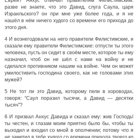
Евреи? Анхус отвечал правителям Филистимским:
разве не знаете, что это Давид, слуга Саула, царя
Израильского? он при мне уже более года, и я не
нашёл в нём ничего худого со времени его прихода до
этого дня.
4 И вознегодовали на него правители Филистимские, и
сказали ему правители Филистимские: отпусти ты этого
человека, пусть он сидит в своём месте, которое ты ему
назначил, чтоб он не шёл с нами на войну и не
сделался противником нашим на войне. Чем он может
умилостивить господина своего, как не головами этих
мужей?
5 Не тот ли это Давид, которому пели в хороводах,
говоря: “Саул поразил тысячи, а Давид — десятки
тысяч”?
6 И призвал Анхус Давида и сказал ему: жив Господь!
ты честен, и глазам моим приятно было бы, чтобы ты
выходил и входил со мной в ополчении; потому что я
не заметил в тебе худого со времени прихода твоего ко