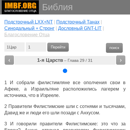
Библия
Подстрочный LXX+NT
|
Подстрочный Танах
|
Cинодальный + Стронг
|
Дословный GNT-LIT
|
Благословение Отца
Перейти
поиск
‹
›
1-я Царств
– Глава 29 / 31
1 И собрали филистимляне все ополчения свои в
Афеке, а Израильтяне расположились лагерем у
источника, что в Изрееле.
2 Правители Филистимские шли с сотнями и тысячами,
Давид же и люди его шли позади с Анхусом.
3 И говорили правители Филистимские: это что за