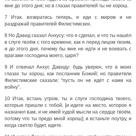
мне до этого дня; но в глазах правителей ты не хорош.
7 Итак, возвратись теперь, и иди с миром и не
раздражай правителей Филистимских.
8 Но Давид сказал Анхусу: что я сделал, и что ты нашёл
в слуге твоём с того времени, как я перед лицом твоим,
и до этого дня, почему бы мне не идти и не воевать с
врагами господина моего, царя?
9 И отвечал Анхус Давиду: будь уверен, что в моих
глазах ты хорош, как посланник Божий; но правители
Филистимские сказали: “пусть он не идёт с нами на
войну”.
10 Итак, встань утром, ты и слуги господина твоего,
которые пришли с тобой, [и идите на место, которое я
назначил вам, и не имей худой мысли на сердце твоём,
потому что ты предо мной хорош]; и встаньте поутру, и
когда светло будет, идите.