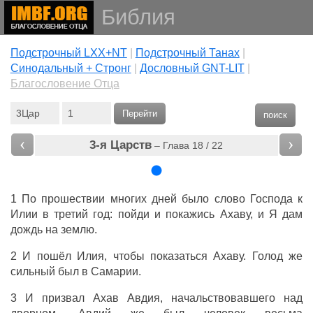
Библия
Подстрочный LXX+NT
|
Подстрочный Танах
|
Cинодальный + Стронг
|
Дословный GNT-LIT
|
Благословение Отца
Перейти
поиск
‹
›
3-я Царств
– Глава 18 / 22
1 По прошествии многих дней было слово Господа к
Илии в третий год: пойди и покажись Ахаву, и Я дам
дождь на землю.
2 И пошёл Илия, чтобы показаться Ахаву. Голод же
сильный был в Самарии.
3 И призвал Ахав Авдия, начальствовавшего над