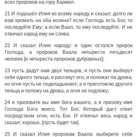
всех пророков на гору Кармил.
21 И подошёл Илия ко всему народу и сказал: долго ли
вам хромать на оба колена? если Господь есть Бог, то
последуйте Ему; а если Ваал, то ему последуйте. И не
отвечал народ ему ни слова.
22 И сказал Илия народу: я один остался пророк
Господа, а пророков Ваала четыреста пятьдесят
человек [и четыреста пророков дубравных];
23 пусть дадут нам двух тельцов, и пусть они выберут
себе одного тельца, и рассекут его, и положат на дрова,
но огня пусть не подкладывают; а я приготовлю другого
тельца и положу на дрова, а огня не подложу;
24 и призовите вы имя бога вашего, а я призову имя
Господа Бога моего. Тот Бог, Который даст ответ
посредством огня, есть Бог. И отвечал весь народ и
сказал: хорошо, [пусть будет так].
25 И сказал Илия пророкам Ваала: выберите себе