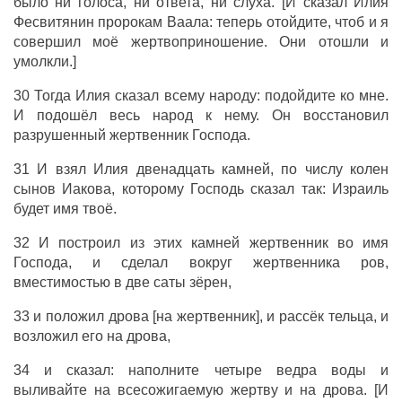
было ни голоса, ни ответа, ни слуха. [И сказал Илия
Фесвитянин пророкам Ваала: теперь отойдите, чтоб и я
совершил моё жертвоприношение. Они отошли и
умолкли.]
30 Тогда Илия сказал всему народу: подойдите ко мне.
И подошёл весь народ к нему. Он восстановил
разрушенный жертвенник Господа.
31 И взял Илия двенадцать камней, по числу колен
сынов Иакова, которому Господь сказал так: Израиль
будет имя твоё.
32 И построил из этих камней жертвенник во имя
Господа, и сделал вокруг жертвенника ров,
вместимостью в две саты зёрен,
33 и положил дрова [на жертвенник], и рассёк тельца, и
возложил его на дрова,
34 и сказал: наполните четыре ведра воды и
выливайте на всесожигаемую жертву и на дрова. [И