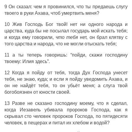
9 Он сказал: чем я провинился, что ты предаешь слугу
твоего в руки Ахава, чтоб умертвить меня?
10 Жив Господь Бог твой! нет ни одного народа и
царства, куда бы не посылал государь мой искать тебя;
и когда ему говорили,
что тебя
нет, он брал клятву с
того царства и народа, что не могли отыскать тебя;
11 а ты теперь говоришь: “пойди, скажи господину
твоему: Илия здесь”.
12 Когда я пойду от тебя, тогда Дух Господа унесет
тебя, не знаю, куда; и если я пойду уведомить Ахава, и
он не найдёт тебя, то он убьёт меня; а слуга твой
богобоязнен от юности своей.
13 Разве не сказано господину моему, что я сделал,
когда Иезавель убивала пророков Господа, как я
скрывал сто человек пророков Господа, по пятидесяти
человек, в пещерах и питал их хлебом и водой?