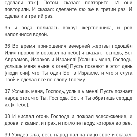
сделали так.] Потом сказал: повторите. И они
повторили. И сказал: сделайте
то же
в третий раз. И
сделали в третий раз,
35 и вода полилась вокруг жертвенника, и ров
наполнился водой.
36 Во время приношения вечерней жертвы подошёл
Илия пророк [и воззвал на небо] и сказал: Господь, Бог
Авраамов, Исааков и Израиля! [Услышь меня, Господь,
услышь меня ныне в огне!] Пусть познают в этот день
[люди сии], что Ты один Бог в Израиле, и что я слуга
Твой и сделал всё по слову Твоему.
37 Услышь меня, Господь, услышь меня! Пусть познает
народ этот, что Ты, Господь, Бог, и Ты обратишь сердце
их [к Тебе].
38 И ниспал огонь Господа и пожрал всесожжение, и
дрова, и камни, и прах, и поглотил воду, которая во рве.
39 Увидев
это,
весь народ пал на лицо своё и сказал: