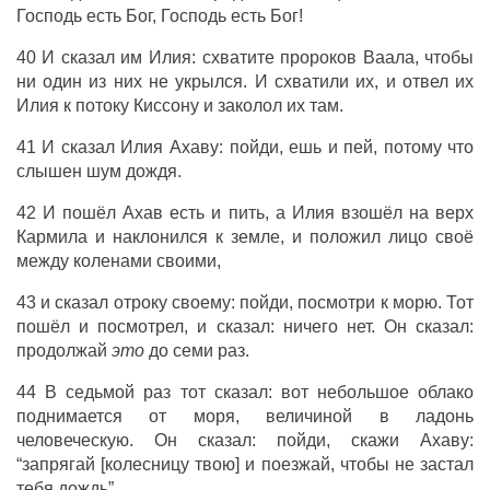
Господь есть Бог, Господь есть Бог!
40 И сказал им Илия: схватите пророков Ваала, чтобы
ни один из них не укрылся. И схватили их, и отвел их
Илия к потоку Киссону и заколол их там.
41 И сказал Илия Ахаву: пойди, ешь и пей, потому что
слышен шум дождя.
42 И пошёл Ахав есть и пить, а Илия взошёл на верх
Кармила и наклонился к земле, и положил лицо своё
между коленами своими,
43 и сказал отроку своему: пойди, посмотри к морю. Тот
пошёл и посмотрел, и сказал: ничего нет. Он сказал:
продолжай
это
до семи раз.
44 В седьмой раз тот сказал: вот небольшое облако
поднимается от моря, величиной в ладонь
человеческую. Он сказал: пойди, скажи Ахаву:
“запрягай [колесницу твою] и поезжай, чтобы не застал
тебя дождь”.