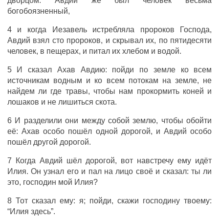
дворцом. Авдий же был человек весьма
богобоязненный,
4 и когда Иезавель истребляла пророков Господа,
Авдий взял сто пророков, и скрывал их, по пятидесяти
человек, в пещерах, и питал их хлебом и водой.
5 И сказал Ахав Авдию: пойди по земле ко всем
источникам водным и ко всем потокам на земле, не
найдем ли где травы, чтобы нам прокормить коней и
лошаков и не лишиться скота.
6 И разделили они между собой землю, чтобы обойти
её: Ахав особо пошёл одной дорогой, и Авдий особо
пошёл другой дорогой.
7 Когда Авдий шёл дорогой, вот навстречу ему идёт
Илия. Он узнал его и пал на лицо своё и сказал: ты ли
это, господин мой Илия?
8 Тот сказал ему: я; пойди, скажи господину твоему:
“Илия здесь”.