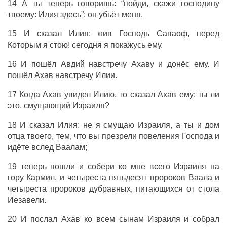
14 А ты теперь говоришь: “пойди, скажи господину
твоему: Илия здесь”; он убьёт меня.
15 И сказал Илия: жив Господь Саваоф, перед
Которым я стою! сегодня я покажусь ему.
16 И пошёл Авдий навстречу Ахаву и донёс ему. И
пошёл Ахав навстречу Илии.
17 Когда Ахав увидел Илию, то сказал Ахав ему: ты ли
это, смущающий Израиля?
18 И сказал Илия: не я смущаю Израиля, а ты и дом
отца твоего, тем, что вы презрели повеления Господа и
идёте вслед Ваалам;
19 теперь пошли и собери ко мне всего Израиля на
гору Кармил, и четыреста пятьдесят пророков Ваала и
четыреста пророков дубравных, питающихся от стола
Иезавели.
20 И послал Ахав ко всем сынам Израиля и собрал