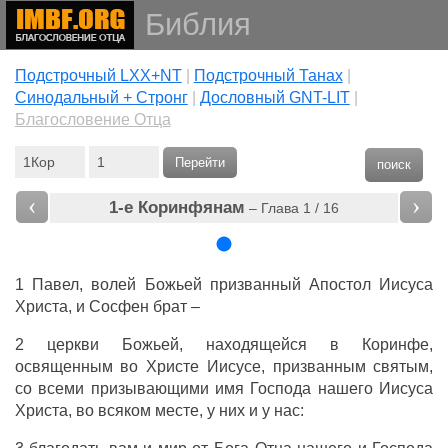
Библия
Подстрочный LXX+NT
|
Подстрочный Танах
|
Cинодальный + Стронг
|
Дословный GNT-LIT
|
Благословение Отца
Перейти
поиск
‹
›
1-е Коринфянам
– Глава 1 / 16
1 Павел, волей Божьей призванный Апостол Иисуса
Христа, и Сосфен брат –
2 церкви Божьей, находящейся в Коринфе,
освященным во Христе Иисусе, призванным святым,
со всеми призывающими имя Господа нашего Иисуса
Христа, во всяком месте, у них и у нас: