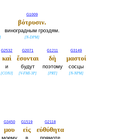
G1009
βότρυσιν.
виноградным гроздям.
]
[
N-DPM
]
G2532
G2071
G1211
G3149
καὶ
ἔσονται
δὴ
μαστοί
и
будут
поэтому
сосцы
[
CONJ
]
[
V-FMI-3P
]
[
PRT
]
[
N-NPM
]
G3450
G1519
G2118
μου
εἰς
εὐθύθητα
моему
в
прямоте