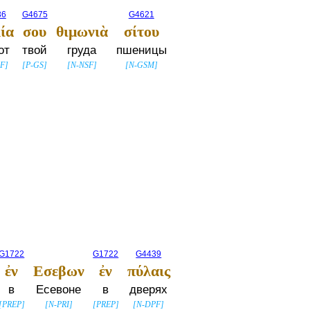
36
G4675
G4621
λία
σου
θιμωνιὰ
σίτου
от
твой
груда
пшеницы
SF
]
[
P-GS
]
[
N-NSF
]
[
N-GSM
]
G1722
G1722
G4439
ἐν
Εσεβων
ἐν
πύλαις
в
Есевоне
в
дверях
[
PREP
]
[
N-PRI
]
[
PREP
]
[
N-DPF
]