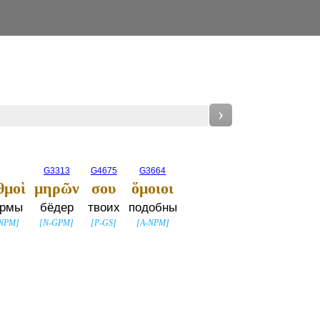
›
G3313
G4675
G3664
θμοὶ
μηρῶν
σου
ὅμοιοι
рмы
бёдер
твоих
подобны
-NPM
]
[
N-GPM
]
[
P-GS
]
[
A-NPM
]