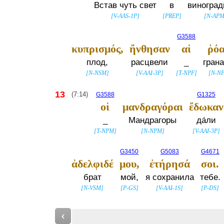
Встав чуть свет
в
виноград
[
V-AAS-1P
]
[
PREP
]
[
N-AP
G3588
κυπρισμός,
ἤνθησαν
αἱ
ῥόα
плод,
расцвели
_
грана
[
N-NSM
]
[
V-AAI-3P
]
[
T-NPF
]
[
N-N
13
(7:14)
G3588
G1325
οἱ
μανδραγόραι
ἔδωκαν
_
Мандрагоры
да́ли
[
T-NPM
]
[
N-NPM
]
[
V-AAI-3P
]
G3450
G5083
G4671
ἀδελφιδέ
μου,
ἐτήρησά
σοι.
брат
мой,
я сохранила
тебе.
[
N-VSM
]
[
P-GS
]
[
V-AAI-1S
]
[
P-DS
]
‹