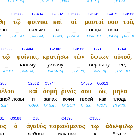
[
V-API-2S
]
[
N-VSF
]
[
PREP
]
[
N-DPF
]
[
P-GS
]
G3588
G5404
G2532
G3588
G3149
G4675
G3588
θη
τῷ
φοίνικι
καὶ
οἱ
μαστοί
σου
τοῖς
ено
_
пальме
и
_
сосцы
твои
_
]
[
T-DSM
]
[
N-DSM
]
[
CONJ
]
[
T-NPM
]
[
N-NPM
]
[
P-GS
]
[
T-DPM
G3588
G5404
G2902
G3588
G5311
G846
τῷ
φοίνικι,
κρατήσω
τῶν
ὕψεων
αὐτοῦ,
_
пальму,
ухвачу
_
вершину
её,
[
T-DSM
]
[
N-DSM
]
[
V-FAI-1S
]
[
T-GPN
]
[
N-GPN
]
[
D-GSM
]
288
G2532
G3744
G4675
G5613
πέλου
καὶ
ὀσμὴ
ῥινός
σου
ὡς
μῆλα
дной лозы
и
запах
кожи
твоей
как
плоды
-GSF
]
[
CONJ
]
[
N-NSF
]
[
N-GSF
]
[
P-GS
]
[
CONJ
]
[
N-NPN
]
31
G3588
G18
G4198
G3588
ος
ὁ
ἀγαθὸς
πορευόμενος
τῷ
ἀδελφιδῷ
но
_
доброе
идущее
к
брату