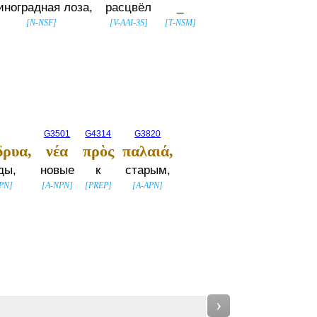
иноградная лоза,
расцвёл
_
[
N-NSF
]
[
V-AAI-3S
]
[
T-NSM
]
G3501
G4314
G3820
δρυα,
νέα
πρὸς
παλαιά,
ды,
новые
к
старым,
PN
]
[
A-NPN
]
[
PREP
]
[
A-APN
]
›