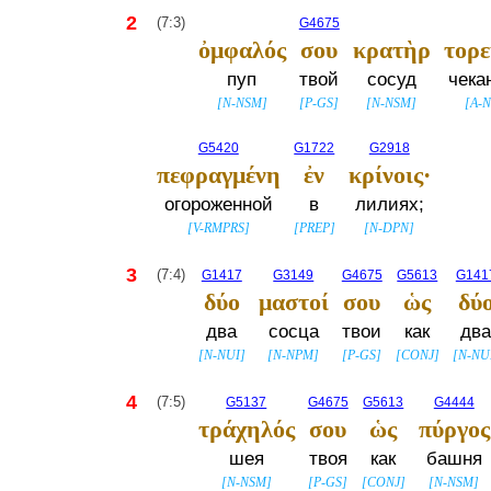
2
(7:3)
G4675
ὀμφαλός
σου
κρατὴρ
τορε
пуп
твой
сосуд
чека
[
N-NSM
]
[
P-GS
]
[
N-NSM
]
[
A-
G5420
G1722
G2918
πεφραγμένη
ἐν
κρίνοις·
огороженной
в
лилиях;
[
V-RMPRS
]
[
PREP
]
[
N-DPN
]
3
(7:4)
G1417
G3149
G4675
G5613
G141
δύο
μαστοί
σου
ὡς
δύ
два
сосца
твои
как
дв
[
N-NUI
]
[
N-NPM
]
[
P-GS
]
[
CONJ
]
[
N-NU
4
(7:5)
G5137
G4675
G5613
G4444
τράχηλός
σου
ὡς
πύργος
шея
твоя
как
башня
[
N-NSM
]
[
P-GS
]
[
CONJ
]
[
N-NSM
]