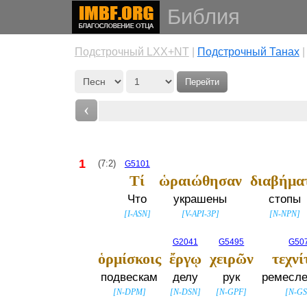
Библия
Подстрочный LXX+NT
|
Подстрочный Танах
Перейти
‹
1
(7:2)
G5101
Τί
ὡραιώθησαν
διαβήμα
Что
украшены
стопы
[
I-ASN
]
[
V-API-3P
]
[
N-NPN
]
G2041
G5495
G50
ὁρμίσκοις
ἔργῳ
χειρῶν
τεχνί
подвескам
делу
рук
ремесле
[
N-DPM
]
[
N-DSN
]
[
N-GPF
]
[
N-G