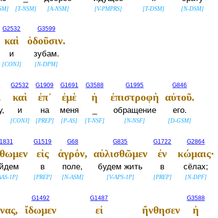
SM
]
[
T-NSM
]
[
A-NSM
]
[
V-PMPRS
]
[
T-DSM
]
[
N-DSM
]
G2532
G3599
καὶ
ὀδοῦσιν.
и
зубам.
[
CONJ
]
[
N-DPM
]
0
G2532
G1909
G1691
G3588
G1995
G846
,
καὶ
ἐπ᾽
ἐμὲ
ἡ
ἐπιστροφὴ
αὐτοῦ.
,
и
на
меня
_
обращение
его.
[
CONJ
]
[
PREP
]
[
P-AS
]
[
T-NSF
]
[
N-NSF
]
[
D-GSM
]
1831
G1519
G68
G835
G1722
G2864
λθωμεν
εἰς
ἀγρόν,
αὐλισθῶμεν
ἐν
κώμαις·
йдем
в
поле,
будем жить
в
сёлах;
AAS-1P
]
[
PREP
]
[
N-ASM
]
[
V-APS-1P
]
[
PREP
]
[
N-DPF
]
G1492
G1487
G3588
νας,
ἴδωμεν
εἰ
ἤνθησεν
ἡ