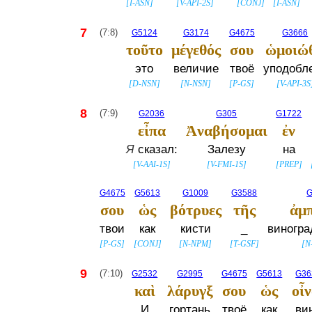
[
I-ASN
]
[
V-API-2S
]
[
CONJ
]
[
I-ASN
]
7
(7:8)
G5124
G3174
G4675
G3666
τοῦτο
μέγεθός
σου
ὡμοιώ
это
величие
твоё
уподобл
[
D-NSN
]
[
N-NSN
]
[
P-GS
]
[
V-API-3S
8
(7:9)
G2036
G305
G1722
εἶπα
Ἀναβήσομαι
ἐν
Я
сказал:
Залезу
на
[
V-AAI-1S
]
[
V-FMI-1S
]
[
PREP
]
G4675
G5613
G1009
G3588
G
σου
ὡς
βότρυες
τῆς
ἀμ
твои
как
кисти
_
виногра
[
P-GS
]
[
CONJ
]
[
N-NPM
]
[
T-GSF
]
[
N
9
(7:10)
G2532
G2995
G4675
G5613
G36
καὶ
λάρυγξ
σου
ὡς
οἶν
И
гортань
твоё
как
ви