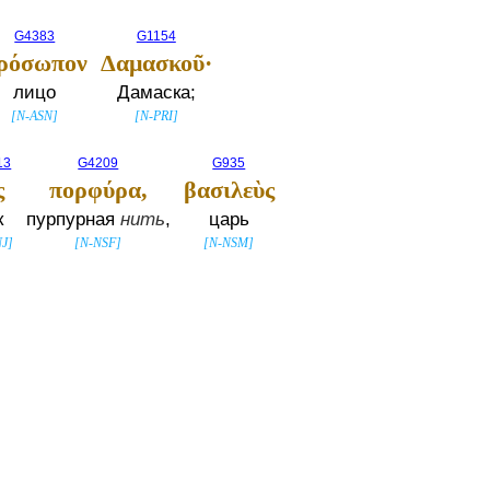
G4383
G1154
ρόσωπον
Δαμασκοῦ·
лицо
Дамаска;
[
N-ASN
]
[
N-PRI
]
13
G4209
G935
ς
πορφύρα,
βασιλεὺς
к
пурпурная
нить
,
царь
J
]
[
N-NSF
]
[
N-NSM
]