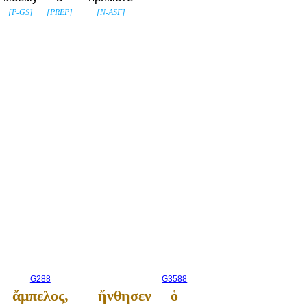
[
P-GS
]
[
PREP
]
[
N-ASF
]
G288
G3588
ἄμπελος,
ἤνθησεν
ὁ