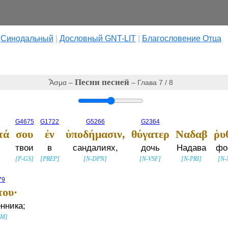
|
Cинодальный
|
Дословный GNT-LIT
|
Благословение Отца
Песни песней
Ἆσμα –
– Глава 7 / 8
G4675
G1722
G5266
G2364
τά
σου
ἐν
ὑποδήμασιν,
θύγατερ
Ναδαβ
ῥυ
твои
в
сандалиях,
дочь
Надава
фо
[
P-GS
]
[
PREP
]
[
N-DPN
]
[
N-VSF
]
[
N-PRI
]
[
N
79
του·
нника;
SM
]