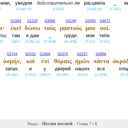
ники,
увидим
действительно
ли
расцвела
_
в
M
]
[
V-AAS-1P
]
[
CONJ
]
[
V-AAI-3S
]
[
T-NSF
]
G1563
G1325
G3588
G3149
G3450
G4671
ι·
ἐκεῖ
δώσω
τοὺς
μαστούς
μου
σοί.
ты;
там
я дам
_
гру́ди
мои
тебе.
PF
]
[
ADV
]
[
V-FAI-1S
]
[
T-APM
]
[
N-APM
]
[
P-GS
]
[
P-DS
]
G3744
G2532
G1909
G2374
G2257
G3956
ὀσμήν,
καὶ
ἐπὶ
θύραις
ἡμῶν
πάντα
ἀκρό
запах,
и
у
дверей
наших
все
пло
[
N-ASF
]
[
CONJ
]
[
PREP
]
[
N-DPF
]
[
P-GP
]
[
A-NPN
]
[
N-N
Песни песней
Ἆσμα –
– Глава 7 / 8