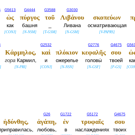
5
G5613
G4444
G3588
G3030
υ
ὡς
πύργος
τοῦ
Λιβάνου
σκοπεύων
π
и
как
башня
_
Ливана
осматривающая
]
[
CONJ
]
[
N-NSM
]
[
T-GSM
]
[
N-GSM
]
[
V-PAPRS
]
3
G2532
G2776
G4675
G56
Κάρμηλος,
καὶ
πλόκιον
κεφαλῆς
σου
ὡ
гора
Кармил,
и
ожерелье
головы́
твоей
ка
]
[
N-PRI
]
[
CONJ
]
[
N-NSN
]
[
N-GSF
]
[
P-GS
]
[
CON
G26
G1722
G5172
G4675
ἡδύνθης,
ἀγάπη,
ἐν
τρυφαῖς
σου
приправилась,
любовь,
в
наслаждениях
твоих