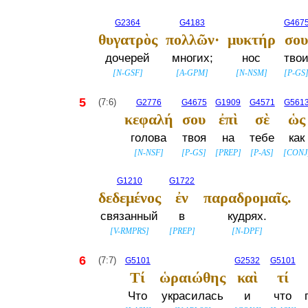
G2364
G4183
G467
θυγατρὸς
πολλῶν·
μυκτήρ
σο
дочерей
многих;
нос
тво
[
N-GSF
]
[
A-GPM
]
[
N-NSM
]
[
P-GS
5
(7:6)
G2776
G4675
G1909
G4571
G561
κεφαλή
σου
ἐπὶ
σὲ
ὡς
голова
твоя
на
тебе
как
[
N-NSF
]
[
P-GS
]
[
PREP
]
[
P-AS
]
[
CONJ
G1210
G1722
δεδεμένος
ἐν
παραδρομαῖς.
связанный
в
кудрях.
[
V-RMPRS
]
[
PREP
]
[
N-DPF
]
6
(7:7)
G5101
G2532
G5101
Τί
ὡραιώθης
καὶ
τί
Что
украсилась
и
что