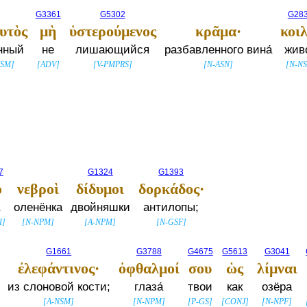
G3361
G5302
G28
υτὸς
μὴ
ὑστερούμενος
κρᾶμα·
κοι
нный
не
лишающийся
разбавленного вина́
жив
NSM
]
[
ADV
]
[
V-PMPRS
]
[
N-ASN
]
[
N-N
7
G1324
G1393
ο
νεβροὶ
δίδυμοι
δορκάδος·
а
оленёнка
двойняшки
антилопы;
I
]
[
N-NPM
]
[
A-NPM
]
[
N-GSF
]
G1661
G3788
G4675
G5613
G3041
ἐλεφάντινος·
ὀφθαλμοί
σου
ὡς
λίμναι
из слоновой кости;
глаза́
твои
как
озёра
[
A-NSM
]
[
N-NPM
]
[
P-GS
]
[
CONJ
]
[
N-NPF
]