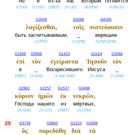
но
и
из-за
нас
которым
готовится
[
CONJ
]
[
CONJ
]
[
PREP
]
[
P-1AP
]
[
R-DPM
]
[
V-PAI-3S
]
G3049
G3588
G4100
λογίζεσθαι,
τοῖς
πιστεύουσιν
быть засчитываемым,
_
верящим
[
V-PPN
]
[
T-DPM
]
[
V-PAP-DPM
]
G1909
G3588
G1453
G2424
G3588
ἐπὶ
τὸν
ἐγείραντα
Ἰησοῦν
τὸν
в
_
Воскресившего
Иисуса
_
[
PREP
]
[
T-ASM
]
[
V-AAP-ASM
]
[
N-ASM
]
[
T-ASM
]
G2962
G2257
G1537
G3498
κύριον
ἡμῶν
ἐκ
νεκρῶν,
Го́спода
нашего
из
мёртвых,
[
N-ASM
]
[
P-1GP
]
[
PREP
]
[
A-GPM
]
25
G3739
G3860
G1223
G3588
ὃς
παρεδόθη
διὰ
τὰ