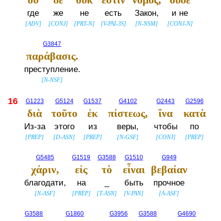
где
же
не
есть
Закон,
и не
[
ADV
]
[
CONJ
]
[
PRT-N
]
[
V-PAI-3S
]
[
N-NSM
]
[
CONJ-N
]
G3847
παράβασις.
преступление.
[
N-NSF
]
16
G1223
G5124
G1537
G4102
G2443
G2596
διὰ
τοῦτο
ἐκ
πίστεως,
ἵνα
κατὰ
Из-за
этого
из
веры,
чтобы
по
[
PREP
]
[
D-ASN
]
[
PREP
]
[
N-GSF
]
[
CONJ
]
[
PREP
]
G5485
G1519
G3588
G1510
G949
χάριν,
εἰς
τὸ
εἶναι
βεβαίαν
благодати,
на
_
быть
прочное
[
N-ASF
]
[
PREP
]
[
T-ASN
]
[
V-PAN
]
[
A-ASF
]
G3588
G1860
G3956
G3588
G4690