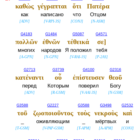
καθὼς
γέγραπται
ὅτι
Πατέρα
как
написано
что
Отцом
[
ADV
]
[
V-RPI-3S
]
[
CONJ
]
[
N-ASM
]
G4183
G1484
G5087
G4571
πολλῶν
ἐθνῶν
τέθεικά
σε]
многих
народов
Я положил
тебя
[
A-GPN
]
[
N-GPN
]
[
V-RAI-1S
]
[
P-2AS
]
G2713
G3739
G4100
G2316
κατέναντι
οὗ
ἐπίστευσεν
θεοῦ
перед
Которым
поверил
Богу
[
ADV
]
[
R-GSM
]
[
V-AAI-3S
]
[
N-GSM
]
G3588
G2227
G3588
G3498
G2532
τοῦ
ζῳοποιοῦντος
τοὺς
νεκροὺς
καὶ
_
оживляющим
_
мёртвых
и
[
T-GSM
]
[
V-PAP-GSM
]
[
T-APM
]
[
A-APM
]
[
CONJ
]