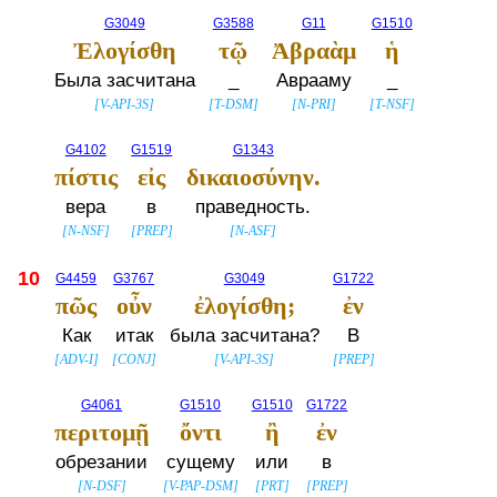
G3049
G3588
G11
G1510
Ἐλογίσθη
τῷ
Ἀβραὰμ
ἡ
Была засчитана
_
Аврааму
_
[
V-API-3S
]
[
T-DSM
]
[
N-PRI
]
[
T-NSF
]
G4102
G1519
G1343
πίστις
εἰς
δικαιοσύνην.
вера
в
праведность.
[
N-NSF
]
[
PREP
]
[
N-ASF
]
10
G4459
G3767
G3049
G1722
πῶς
οὖν
ἐλογίσθη;
ἐν
Как
итак
была засчитана?
В
[
ADV-I
]
[
CONJ
]
[
V-API-3S
]
[
PREP
]
G4061
G1510
G1510
G1722
περιτομῇ
ὄντι
ἢ
ἐν
обрезании
сущему
или
в
[
N-DSF
]
[
V-PAP-DSM
]
[
PRT
]
[
PREP
]