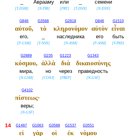
_
Аврааму
или
_
семени
[
T-DSM
]
[
N-PRI
]
[
PRT
]
[
T-DSN
]
[
N-DSN
]
G846
G3588
G2818
G846
G1510
αὐτοῦ,
τὸ
κληρονόμον
αὐτὸν
εἶναι
его,
_
наследника
его
быть
[
P-GSM
]
[
T-NSN
]
[
N-ASM
]
[
P-ASM
]
[
V-PAN
]
G2889
G235
G1223
G1343
κόσμου,
ἀλλὰ
διὰ
δικαιοσύνης
мира,
но
через
праведность
[
N-GSM
]
[
CONJ
]
[
PREP
]
[
N-GSF
]
G4102
πίστεως·
веры;
[
N-GSF
]
14
G1487
G1063
G3588
G1537
G3551
εἰ
γὰρ
οἱ
ἐκ
νόμου