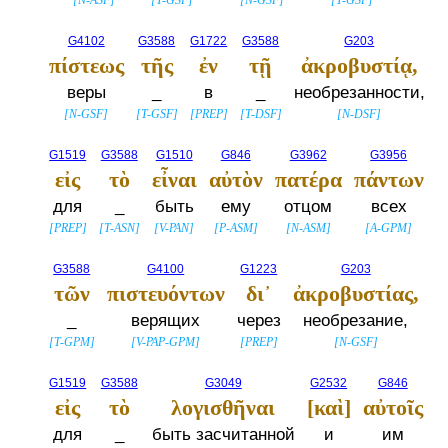
[
N-ASF
]
[
T-GSF
]
[
N-GSF
]
[
T-GSF
]
G4102
G3588
G1722
G3588
G203
πίστεως
τῆς
ἐν
τῇ
ἀκροβυστίᾳ,
веры
_
в
_
необрезанности,
[
N-GSF
]
[
T-GSF
]
[
PREP
]
[
T-DSF
]
[
N-DSF
]
G1519
G3588
G1510
G846
G3962
G3956
εἰς
τὸ
εἶναι
αὐτὸν
πατέρα
πάντων
для
_
быть
ему
отцом
всех
[
PREP
]
[
T-ASN
]
[
V-PAN
]
[
P-ASM
]
[
N-ASM
]
[
A-GPM
]
G3588
G4100
G1223
G203
τῶν
πιστευόντων
δι᾽
ἀκροβυστίας,
_
верящих
через
необрезание,
[
T-GPM
]
[
V-PAP-GPM
]
[
PREP
]
[
N-GSF
]
G1519
G3588
G3049
G2532
G846
εἰς
τὸ
λογισθῆναι
[καὶ]
αὐτοῖς
для
_
быть засчитанной
и
им