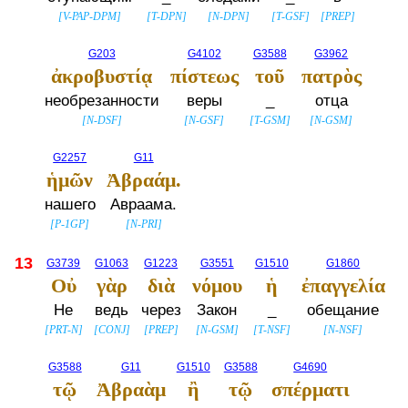
[
V-PAP-DPM
]
[
T-DPN
]
[
N-DPN
]
[
T-GSF
]
[
PREP
]
G203
G4102
G3588
G3962
ἀκροβυστίᾳ
πίστεως
τοῦ
πατρὸς
необрезанности
веры
_
отца
[
N-DSF
]
[
N-GSF
]
[
T-GSM
]
[
N-GSM
]
G2257
G11
ἡμῶν
Ἀβραάμ.
нашего
Авраама.
[
P-1GP
]
[
N-PRI
]
13
G3739
G1063
G1223
G3551
G1510
G1860
Οὐ
γὰρ
διὰ
νόμου
ἡ
ἐπαγγελία
Не
ведь
через
Закон
_
обещание
[
PRT-N
]
[
CONJ
]
[
PREP
]
[
N-GSM
]
[
T-NSF
]
[
N-NSF
]
G3588
G11
G1510
G3588
G4690
τῷ
Ἀβραὰμ
ἢ
τῷ
σπέρματι