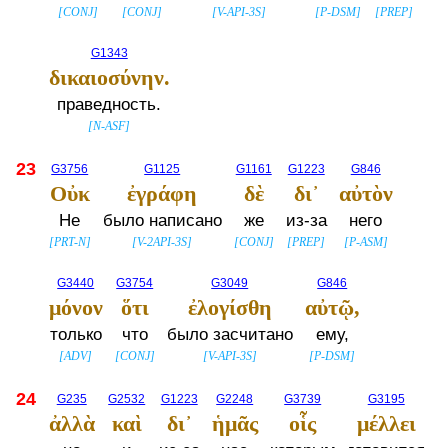
[
CONJ
]
[
CONJ
]
[
V-API-3S
]
[
P-DSM
]
[
PREP
]
G1343
δικαιοσύνην.
праведность.
[
N-ASF
]
23
G3756
G1125
G1161
G1223
G846
Οὐκ
ἐγράφη
δὲ
δι᾽
αὐτὸν
Не
было написано
же
из-за
него
[
PRT-N
]
[
V-2API-3S
]
[
CONJ
]
[
PREP
]
[
P-ASM
]
G3440
G3754
G3049
G846
μόνον
ὅτι
ἐλογίσθη
αὐτῷ,
только
что
было засчитано
ему,
[
ADV
]
[
CONJ
]
[
V-API-3S
]
[
P-DSM
]
24
G235
G2532
G1223
G2248
G3739
G3195
ἀλλὰ
καὶ
δι᾽
ἡμᾶς
οἷς
μέλλει