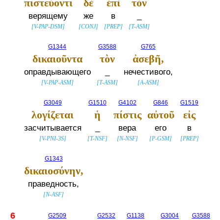
πιστεύοντι
δὲ
ἐπὶ
τὸν
верящему
же
в
_
[
V-PAP-DSM
]
[
CONJ
]
[
PREP
]
[
T-ASM
]
G1344
G3588
G765
δικαιοῦντα
τὸν
ἀσεβῆ,
оправдывающего
_
нечестивого,
[
V-PAP-ASM
]
[
T-ASM
]
[
A-ASM
]
G3049
G1510
G4102
G846
G1519
λογίζεται
ἡ
πίστις
αὐτοῦ
εἰς
засчитывается
_
вера
его
в
[
V-PNI-3S
]
[
T-NSF
]
[
N-NSF
]
[
P-GSM
]
[
PREP
]
G1343
δικαιοσύνην,
праведность,
[
N-ASF
]
6
G2509
G2532
G1138
G3004
G3588