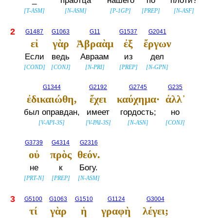
_
праотца
нашего
по
плоти?
[
T-ASM
]
[
N-ASM
]
[
P-1GP
]
[
PREP
]
[
N-ASF
]
2
G1487
G1063
G11
G1537
G2041
εἰ
γὰρ
Ἀβραὰμ
ἐξ
ἔργων
Если
ведь
Авраам
из
дел
[
COND
]
[
CONJ
]
[
N-PRI
]
[
PREP
]
[
N-GPN
]
G1344
G2192
G2745
G235
ἐδικαιώθη,
ἔχει
καύχημα·
ἀλλ᾽
был оправдан,
имеет
гордость;
но
[
V-API-3S
]
[
V-PAI-3S
]
[
N-ASN
]
[
CONJ
]
G3739
G4314
G2316
οὐ
πρὸς
θεόν.
не
к
Богу.
[
PRT-N
]
[
PREP
]
[
N-ASM
]
3
G5100
G1063
G1510
G1124
G3004
τί
γὰρ
ἡ
γραφὴ
λέγει;