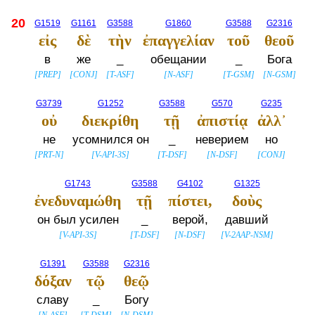
20
G1519
G1161
G3588
G1860
G3588
G2316
εἰς
δὲ
τὴν
ἐπαγγελίαν
τοῦ
θεοῦ
в
же
_
обещании
_
Бога
[
PREP
]
[
CONJ
]
[
T-ASF
]
[
N-ASF
]
[
T-GSM
]
[
N-GSM
]
G3739
G1252
G3588
G570
G235
οὐ
διεκρίθη
τῇ
ἀπιστίᾳ
ἀλλ᾽
не
усомнился он
_
неверием
но
[
PRT-N
]
[
V-API-3S
]
[
T-DSF
]
[
N-DSF
]
[
CONJ
]
G1743
G3588
G4102
G1325
ἐνεδυναμώθη
τῇ
πίστει,
δοὺς
он был усилен
_
верой,
давший
[
V-API-3S
]
[
T-DSF
]
[
N-DSF
]
[
V-2AAP-NSM
]
G1391
G3588
G2316
δόξαν
τῷ
θεῷ
славу
_
Богу