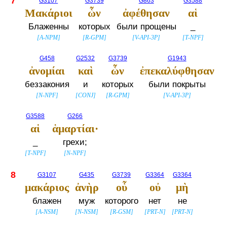
7
G3107
G3739
G863
G3588
Μακάριοι
ὧν
ἀφέθησαν
αἱ
Блаженны
которых
были прощены
_
[
A-NPM
]
[
R-GPM
]
[
V-API-3P
]
[
T-NPF
]
G458
G2532
G3739
G1943
ἀνομίαι
καὶ
ὧν
ἐπεκαλύφθησαν
беззакония
и
которых
были покрыты
[
N-NPF
]
[
CONJ
]
[
R-GPM
]
[
V-API-3P
]
G3588
G266
αἱ
ἁμαρτίαι·
_
грехи;
[
T-NPF
]
[
N-NPF
]
8
G3107
G435
G3739
G3364
G3364
μακάριος
ἀνὴρ
οὗ
οὐ
μὴ
блажен
муж
которого
нет
не
[
A-NSM
]
[
N-NSM
]
[
R-GSM
]
[
PRT-N
]
[
PRT-N
]