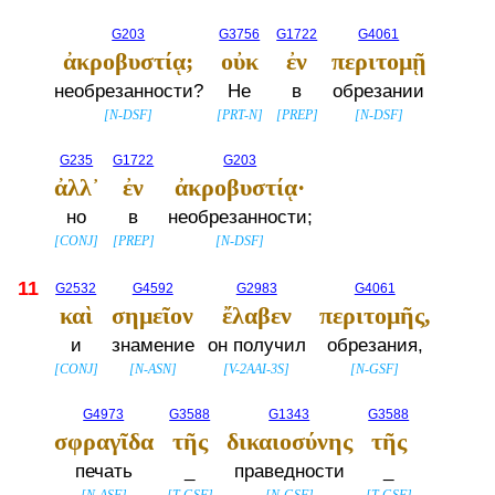
G203
G3756
G1722
G4061
ἀκροβυστίᾳ;
οὐκ
ἐν
περιτομῇ
необрезанности?
Не
в
обрезании
[
N-DSF
]
[
PRT-N
]
[
PREP
]
[
N-DSF
]
G235
G1722
G203
ἀλλ᾽
ἐν
ἀκροβυστίᾳ·
но
в
необрезанности;
[
CONJ
]
[
PREP
]
[
N-DSF
]
11
G2532
G4592
G2983
G4061
καὶ
σημεῖον
ἔλαβεν
περιτομῆς,
и
знамение
он получил
обрезания,
[
CONJ
]
[
N-ASN
]
[
V-2AAI-3S
]
[
N-GSF
]
G4973
G3588
G1343
G3588
σφραγῖδα
τῆς
δικαιοσύνης
τῆς
печать
_
праведности
_