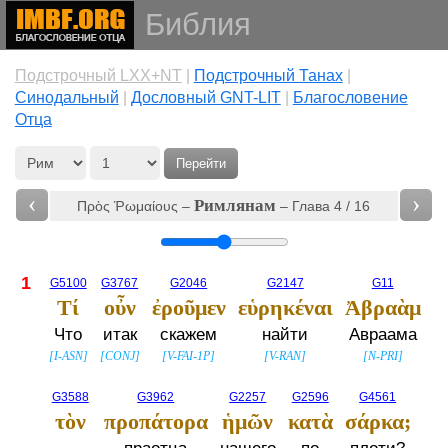
Библия
Подстрочный LXX+NT
|
Подстрочный Танах
|
Cинодальный
|
Дословный GNT-LIT
|
Благословение
Отца
Перейти
‹
›
Римлянам
Πρὸς Ῥωμαίους –
– Глава 4 / 16
1
G5100
G3767
G2046
G2147
G11
Τί
οὖν
ἐροῦμεν
εὑρηκέναι
Ἀβραὰμ
Что
итак
скажем
найти
Авраама
[
I-ASN
]
[
CONJ
]
[
V-FAI-1P
]
[
V-RAN
]
[
N-PRI
]
G3588
G3962
G2257
G2596
G4561
τὸν
προπάτορα
ἡμῶν
κατὰ
σάρκα;