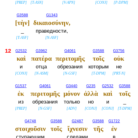
[
PREP
]
[
T-ASN
]
[
V-APN
]
[
CONJ
]
[
P-DPM
]
G3588
G1343
[τὴν]
δικαιοσύνην,
_
праведности,
[
T-ASF
]
[
N-ASF
]
12
G2532
G3962
G4061
G3588
G3756
καὶ
πατέρα
περιτομῆς
τοῖς
οὐκ
и
отца
обрезания
которым
не
[
CONJ
]
[
N-ASM
]
[
N-GSF
]
[
T-DPM
]
[
PRT-N
]
G1537
G4061
G3440
G235
G2532
G3588
ἐκ
περιτομῆς
μόνον
ἀλλὰ
καὶ
τοῖς
из
обрезания
только
но
и
_
[
PREP
]
[
N-GSF
]
[
ADV
]
[
CONJ
]
[
CONJ
]
[
T-DPM
]
G4748
G3588
G2487
G3588
G1722
στοιχοῦσιν
τοῖς
ἴχνεσιν
τῆς
ἐν
ступающим
_
следами
_
в