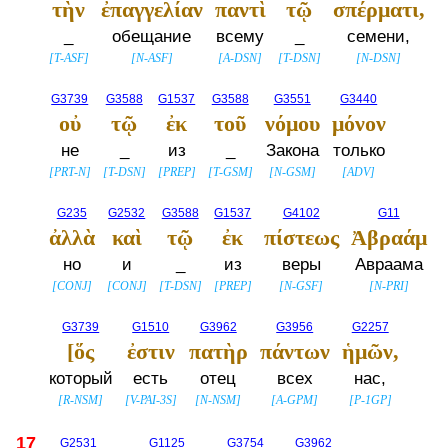
τὴν
ἐπαγγελίαν
παντὶ
τῷ
σπέρματι,
_
обещание
всему
_
семени,
[
T-ASF
]
[
N-ASF
]
[
A-DSN
]
[
T-DSN
]
[
N-DSN
]
G3739
G3588
G1537
G3588
G3551
G3440
οὐ
τῷ
ἐκ
τοῦ
νόμου
μόνον
не
_
из
_
Закона
только
[
PRT-N
]
[
T-DSN
]
[
PREP
]
[
T-GSM
]
[
N-GSM
]
[
ADV
]
G235
G2532
G3588
G1537
G4102
G11
ἀλλὰ
καὶ
τῷ
ἐκ
πίστεως
Ἀβραάμ
но
и
_
из
веры
Авраама
[
CONJ
]
[
CONJ
]
[
T-DSN
]
[
PREP
]
[
N-GSF
]
[
N-PRI
]
G3739
G1510
G3962
G3956
G2257
[ὅς
ἐστιν
πατὴρ
πάντων
ἡμῶν,
который
есть
отец
всех
нас,
[
R-NSM
]
[
V-PAI-3S
]
[
N-NSM
]
[
A-GPM
]
[
P-1GP
]
17
G2531
G1125
G3754
G3962