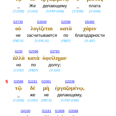
_
Же
делающему
_
плата
[
T-DSM
]
[
CONJ
]
[
V-PNP-DSM
]
[
T-NSM
]
[
N-NSM
]
G3739
G3049
G2596
G5485
οὐ
λογίζεται
κατὰ
χάριν
не
засчитывается
по
благодарности
[
PRT-N
]
[
V-PNI-3S
]
[
PREP
]
[
N-ASF
]
G235
G2596
G3783
ἀλλὰ
κατὰ
ὀφείλημα·
но
по
долгу;
[
CONJ
]
[
PREP
]
[
N-ASN
]
5
G3588
G1161
G3361
G2038
τῷ
δὲ
μὴ
ἐργαζομένῳ,
_
же
не
делающему,
[
T-DSM
]
[
CONJ
]
[
PRT-N
]
[
V-PNP-DSM
]
G4100
G1161
G1909
G3588