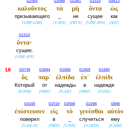
G2564
G3588
G3361
G1510
G5613
καλοῦντος
τὰ
μὴ
ὄντα
ὡς
призывающего
_
не
сущее
как
[
V-PAP-GSM
]
[
T-APN
]
[
PRT-N
]
[
V-PAP-APN
]
[
ADV
]
G1510
ὄντα·
сущее;
[
V-PAP-APN
]
18
G3739
G3844
G1680
G1909
G1680
ὃς
παρ᾽
ἐλπίδα
ἐπ᾽
ἐλπίδι
Который
от
надежды
в
надежде
[
R-NSM
]
[
PREP
]
[
N-ASF
]
[
PREP
]
[
N-DSF
]
G4100
G1519
G3588
G1096
G846
ἐπίστευσεν
εἰς
τὸ
γενέσθαι
αὐτὸν
поверил
в
_
случиться
ему
[
V-AAI-3S
]
[
PREP
]
[
T-ASN
]
[
V-2ADN
]
[
P-ASM
]