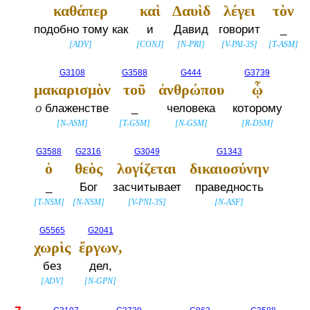
καθάπερ
καὶ
Δαυὶδ
λέγει
τὸν
подобно тому как
и
Давид
говорит
_
[
ADV
]
[
CONJ
]
[
N-PRI
]
[
V-PAI-3S
]
[
T-ASM
]
G3108
G3588
G444
G3739
μακαρισμὸν
τοῦ
ἀνθρώπου
ᾧ
о
блаженстве
_
человека
которому
[
N-ASM
]
[
T-GSM
]
[
N-GSM
]
[
R-DSM
]
G3588
G2316
G3049
G1343
ὁ
θεὸς
λογίζεται
δικαιοσύνην
_
Бог
засчитывает
праведность
[
T-NSM
]
[
N-NSM
]
[
V-PNI-3S
]
[
N-ASF
]
G5565
G2041
χωρὶς
ἔργων,
без
дел,
[
ADV
]
[
N-GPN
]