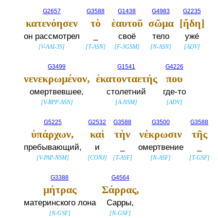
G2657
G3588
G1438
G4983
G2235
κατενόησεν
τὸ
ἑαυτοῦ
σῶμα
[ἤδη]
он рассмотрел
_
своё
тело
уже́
[
V-AAI-3S
]
[
T-ASN
]
[
F-3GSM
]
[
N-ASN
]
[
ADV
]
G3499
G1541
G4226
νενεκρωμένον,
ἑκατονταετής
που
омертвевшее,
столетний
где-то
[
V-RPP-ASN
]
[
A-NSM
]
[
ADV
]
G5225
G2532
G3588
G3500
G3588
ὑπάρχων,
καὶ
τὴν
νέκρωσιν
τῆς
пребывающий,
и
_
омертвение
_
[
V-PAP-NSM
]
[
CONJ
]
[
T-ASF
]
[
N-ASF
]
[
T-GSF
]
G3388
G4564
μήτρας
Σάρρας,
материнского лона
Сарры,
[
N-GSF
]
[
N-GSF
]