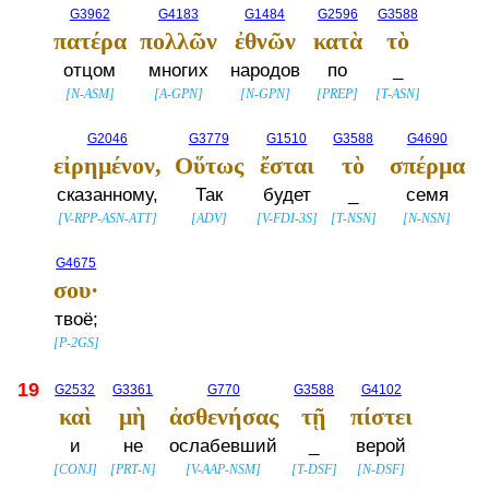
G3962
G4183
G1484
G2596
G3588
πατέρα
πολλῶν
ἐθνῶν
κατὰ
τὸ
отцом
многих
народов
по
_
[
N-ASM
]
[
A-GPN
]
[
N-GPN
]
[
PREP
]
[
T-ASN
]
G2046
G3779
G1510
G3588
G4690
εἰρημένον,
Οὕτως
ἔσται
τὸ
σπέρμα
сказанному,
Так
будет
_
семя
[
V-RPP-ASN-ATT
]
[
ADV
]
[
V-FDI-3S
]
[
T-NSN
]
[
N-NSN
]
G4675
σου·
твоё;
[
P-2GS
]
19
G2532
G3361
G770
G3588
G4102
καὶ
μὴ
ἀσθενήσας
τῇ
πίστει
и
не
ослабевший
_
верой
[
CONJ
]
[
PRT-N
]
[
V-AAP-NSM
]
[
T-DSF
]
[
N-DSF
]