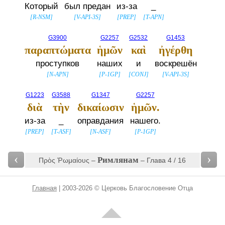
Который
был предан
из-за
_
[
R-NSM
]
[
V-API-3S
]
[
PREP
]
[
T-APN
]
G3900
G2257
G2532
G1453
παραπτώματα
ἡμῶν
καὶ
ἠγέρθη
проступков
наших
и
воскрешён
[
N-APN
]
[
P-1GP
]
[
CONJ
]
[
V-API-3S
]
G1223
G3588
G1347
G2257
διὰ
τὴν
δικαίωσιν
ἡμῶν.
из-за
_
оправдания
нашего.
[
PREP
]
[
T-ASF
]
[
N-ASF
]
[
P-1GP
]
‹
›
Римлянам
Πρὸς Ῥωμαίους –
– Глава 4 / 16
Главная
| 2003-2026 © Церковь Благословение Отца