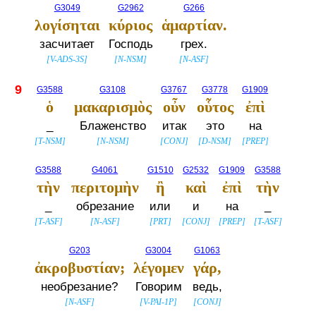
G3049
G2962
G266
λογίσηται
κύριος
ἁμαρτίαν.
засчитает
Господь
грех.
[
V-ADS-3S
]
[
N-NSM
]
[
N-ASF
]
9
G3588
G3108
G3767
G3778
G1909
ὁ
μακαρισμὸς
οὖν
οὗτος
ἐπὶ
_
Блаженство
итак
это
на
[
T-NSM
]
[
N-NSM
]
[
CONJ
]
[
D-NSM
]
[
PREP
]
G3588
G4061
G1510
G2532
G1909
G3588
τὴν
περιτομὴν
ἢ
καὶ
ἐπὶ
τὴν
_
обрезание
или
и
на
_
[
T-ASF
]
[
N-ASF
]
[
PRT
]
[
CONJ
]
[
PREP
]
[
T-ASF
]
G203
G3004
G1063
ἀκροβυστίαν;
λέγομεν
γάρ,
необрезание?
Говорим
ведь,
[
N-ASF
]
[
V-PAI-1P
]
[
CONJ
]