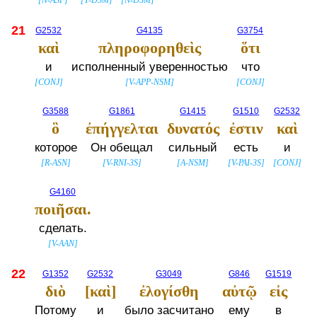
[
N-ASF
]
[
T-DSM
]
[
N-DSM
]
21
G2532
G4135
G3754
καὶ
πληροφορηθεὶς
ὅτι
и
исполненный уверенностью
что
[
CONJ
]
[
V-APP-NSM
]
[
CONJ
]
G3588
G1861
G1415
G1510
G2532
ὃ
ἐπήγγελται
δυνατός
ἐστιν
καὶ
которое
Он обещал
сильный
есть
и
[
R-ASN
]
[
V-RNI-3S
]
[
A-NSM
]
[
V-PAI-3S
]
[
CONJ
]
G4160
ποιῆσαι.
сделать.
[
V-AAN
]
22
G1352
G2532
G3049
G846
G1519
διὸ
[καὶ]
ἐλογίσθη
αὐτῷ
εἰς
Потому
и
было засчитано
ему
в