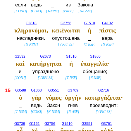
если
ведь
_
из
Закона
[
COND
]
[
CONJ
]
[
T-NPM
]
[
PREP
]
[
N-GSM
]
G2818
G2758
G1510
G4102
κληρονόμοι,
κεκένωται
ἡ
πίστις
наследники,
опустошена
_
вера
[
N-NPM
]
[
V-RPI-3S
]
[
T-NSF
]
[
N-NSF
]
G2532
G2673
G1510
G1860
καὶ
κατήργηται
ἡ
ἐπαγγελία·
и
упразднено
_
обещание;
[
CONJ
]
[
V-RPI-3S
]
[
T-NSF
]
[
N-NSF
]
15
G3588
G1063
G3551
G3709
G2716
ὁ
γὰρ
νόμος
ὀργὴν
κατεργάζεται·
_
ведь
Закон
гнев
производит;
[
T-NSM
]
[
CONJ
]
[
N-NSM
]
[
N-ASF
]
[
V-PNI-3S
]
G3739
G1161
G3756
G1510
G3551
G3761
οὗ
δὲ
οὐκ
ἔστιν
νόμος,
οὐδὲ